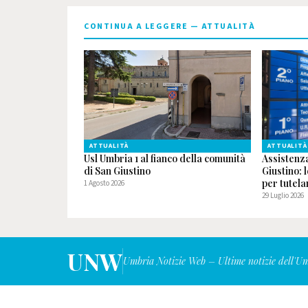
CONTINUA A LEGGERE — ATTUALITÀ
ATTUALITÀ
ATTUALITÀ
Usl Umbria 1 al fianco della comunità
Assistenz
di San Giustino
Giustino: 
per tutelar
1 Agosto 2026
29 Luglio 2026
UNW
Umbria Notizie Web – Ultime notizie dell'U