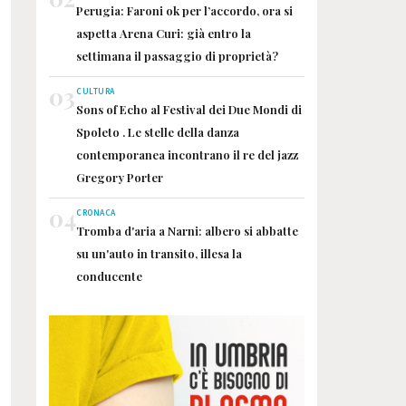
Perugia: Faroni ok per l’accordo, ora si
aspetta Arena Curi: già entro la
settimana il passaggio di proprietà?
03
CULTURA
Sons of Echo al Festival dei Due Mondi di
Spoleto . Le stelle della danza
contemporanea incontrano il re del jazz
Gregory Porter
04
CRONACA
Tromba d'aria a Narni: albero si abbatte
su un'auto in transito, illesa la
conducente