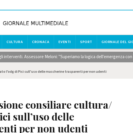
CULTURA
CRONACA
EVENTI
SPORT
GIORNALE DEL G
venti. Assessore Meloni: "Superiamo la logica dell'emergenza con risorse 
to l’odg di Pici sull’uso delle mascherine trasparenti per non udenti
ione consiliare cultura/
ci sull’uso delle
nti per non udenti