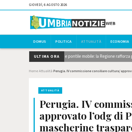
GIOVEDÌ, 6 AGOSTO 2026
DOMUS
POLITICA
ATTUALITÀ
ECONOMIA
glio del canneto, dragaggi e pontile mobile: la Regione rafforza gli inter
ULTIMA ORA
Home
Attualità
Perugia. IV commissione consiliare cultura/ approva
›
›
ATTUALITÀ
Perugia. IV commiss
approvato l’odg di Pi
mascherine traspare