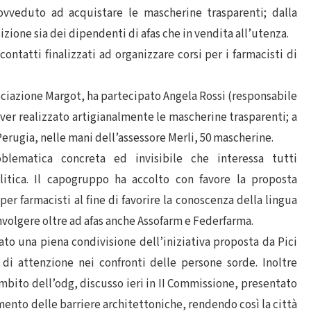
rovveduto ad acquistare le mascherine trasparenti; dalla
ione sia dei dipendenti di afas che in vendita all’utenza.
contatti finalizzati ad organizzare corsi per i farmacisti di
ciazione Margot, ha partecipato Angela Rossi (responsabile
aver realizzato artigianalmente le mascherine trasparenti; a
erugia, nelle mani dell’assessore Merli, 50 mascherine.
blematica concreta ed invisibile che interessa tutti
itica. Il capogruppo ha accolto con favore la proposta
per farmacisti al fine di favorire la conoscenza della lingua
involgere oltre ad afas anche Assofarm e Federfarma.
to una piena condivisione dell’iniziativa proposta da Pici
di attenzione nei confronti delle persone sorde. Inoltre
l’ambito dell’odg, discusso ieri in II Commissione, presentato
amento delle barriere architettoniche, rendendo così la città