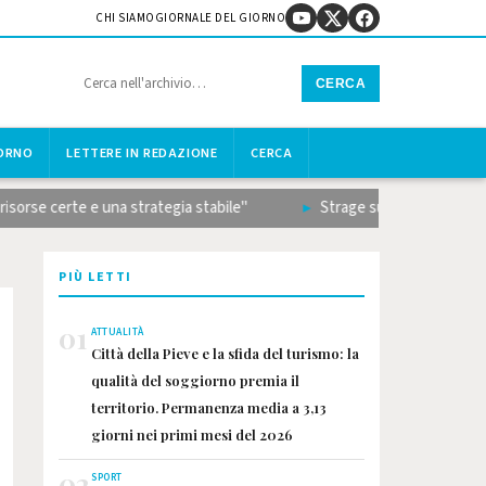
CHI SIAMO
GIORNALE DEL GIORNO
CERCA
IORNO
LETTERE IN REDAZIONE
CERCA
certe e una strategia stabile"
Strage sulla Terni-Rieti, il bila
PIÙ LETTI
01
ATTUALITÀ
Città della Pieve e la sfida del turismo: la
qualità del soggiorno premia il
territorio. Permanenza media a 3,13
giorni nei primi mesi del 2026
02
SPORT