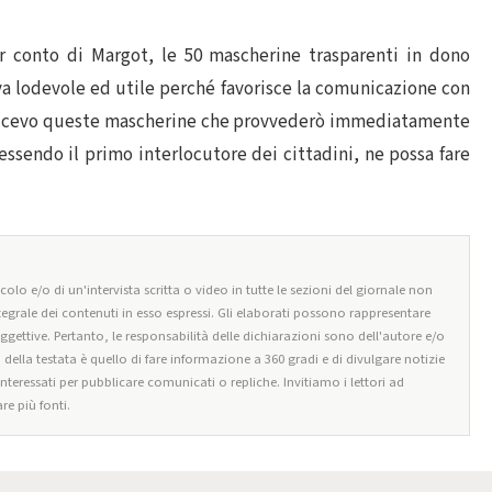
r conto di Margot, le 50 mascherine trasparenti in dono
tiva lodevole ed utile perché favorisce la comunicazione con
e ricevo queste mascherine che provvederò immediatamente
 essendo il primo interlocutore dei cittadini, ne possa fare
olo e/o di un'intervista scritta o video in tutte le sezioni del giornale non
tegrale dei contenuti in esso espressi. Gli elaborati possono rappresentare
oggettive. Pertanto, le responsabilità delle dichiarazioni sono dell'autore e/o
o della testata è quello di fare informazione a 360 gradi e di divulgare notizie
 interessati per pubblicare comunicati o repliche. Invitiamo i lettori ad
re più fonti.