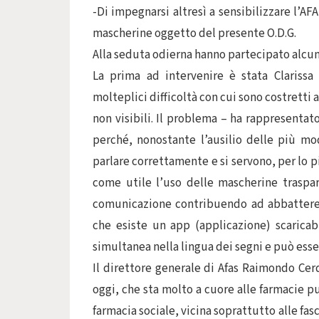
-Di impegnarsi altresì a sensibilizzare l’AFAS
mascherine oggetto del presente O.D.G.
Alla seduta odierna hanno partecipato alcuni
La prima ad intervenire è stata Clarissa
molteplici difficoltà con cui sono costretti a
non visibili. Il problema – ha rappresentat
perché, nonostante l’ausilio delle più m
parlare correttamente e si servono, per lo p
come utile l’uso delle mascherine trasparen
comunicazione contribuendo ad abbattere le
che esiste un app (applicazione) scarica
simultanea nella lingua dei segni e può esser
Il direttore generale di Afas Raimondo Cer
oggi, che sta molto a cuore alle farmacie p
farmacia sociale, vicina soprattutto alle fas