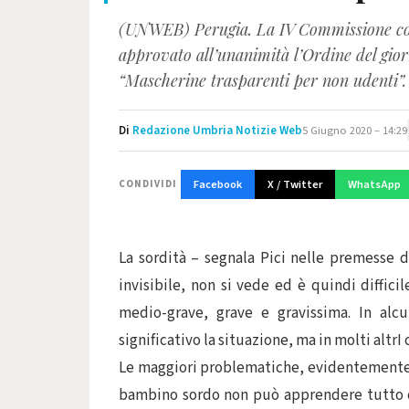
(UNWEB) Perugia. La IV Commissione cons
approvato all’unanimità l’Ordine del gior
“Mascherine trasparenti per non udenti”.
Di
Redazione Umbria Notizie Web
5 Giugno 2020 – 14:29
Facebook
X / Twitter
WhatsApp
CONDIVIDI
La sordità – segnala Pici nelle premesse de
invisibile, non si vede ed è quindi difficil
medio-grave, grave e gravissima. In alcu
significativo la situazione, ma in molti altrI 
Le maggiori problematiche, evidentemente,
bambino sordo non può apprendere tutto c