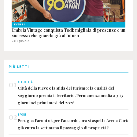
EVENTI
Umbria Vintage conquista Todi: migliaia di presenze e un
successo che guarda già al futuro
23 Luglio 2026
PIÙ LETTI
01
ATTUALITÀ
Città della Pieve e la sfida del turismo: la qualità del
soggiorno premia il territorio. Permanenza media a 3,13
giorni nei primi mesi del 2026
02
SPORT
Perugia: Faroni ok per l’accordo, ora si aspetta Arena Curi:
già entro la settimana il passaggio di proprietà?