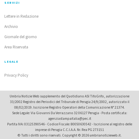
SERVIZI
Lettere in Redazione
Archivio
Giornale del giorno
Area Riservata
LEGALE
Privacy Policy
Umbria Notizie Web supplemento del Quotidiano ASI TifoGrifo, autorizzazione
33/2002 Registro dei Periodici del Tribunale di Perugia 24/9/2002, autorizzato il
08/02/2019. Iscrizione Registro Operatori della Comunicazione N° 21374.
Sede Legale: Via Giovanni Da Verrazzano 32 06127 Perugia - Posta certificata:
agenziastampaitalia@pec.it
Partita IVA: 03125390546 - Codice Fiscale: 80050630542 - Iscrizione al registro delle
imprese di Perugia C.C.I.A.A. Nr. Rea PG 273151
© Tutti i diritti sono riservati. Copyright © 2026 umbrianotizieweb.it.