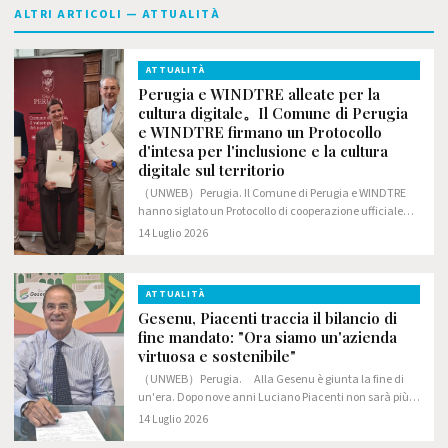
ALTRI ARTICOLI — ATTUALITÀ
ATTUALITÀ
Perugia e WINDTRE alleate per la
cultura digitale。Il Comune di Perugia
e WINDTRE firmano un Protocollo
d'intesa per l'inclusione e la cultura
digitale sul territorio
（UNWEB）Perugia. Il Comune di Perugia e WINDTRE
hanno siglato un Protocollo di cooperazione ufficiale
volto a promuovere la cittadinanza digitale e l'uso
14 Luglio 2026
consapevole delle nuove tecnologie.
ATTUALITÀ
Gesenu, Piacenti traccia il bilancio di
fine mandato: "Ora siamo un'azienda
virtuosa e sostenibile"
（UNWEB）Perugia. Alla Gesenu è giunta la fine di
un'era. Dopo nove anni Luciano Piacenti non sarà più
l'amministratore delegato (a partire dal prossimo mese
14 Luglio 2026
di settembre andrà a prestare la sua opera…