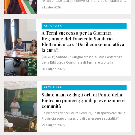
rendicontato tutti gli interventi finanziati Un piano di
investimenti storico è stato portato a termine senza
2 Luglio 2026
errori, contenzioni e ritardi
ATTUALITÀ
A Terni successo per la Giornata
Regionale del Fascicolo Sanitario
Elettronico 2.0: “Dai il consenso, attiva
la cura”.
(UNWEB) Sabato 27 Giugno presso la Sala Conferenze
della Biblioteca Comunale di Terni si è svolta la
Giornata regionale del Fascicolo Sanitario Elettronico –
30 Giugno 2026
“Dai il consenso, attiva la cura”.
ATTUALITÀ
Salute a km 0: dagli orti di Ponte della
Pietra un pomeriggio di prevenzione e
comunità
La vicepresidente Laura Servi: "Questi spazi verdi della
Provincia sono un presidio di benessere e socialità"
29 Giugno 2026