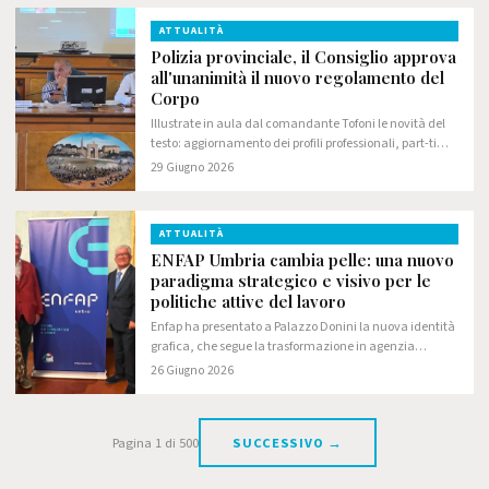
ATTUALITÀ
Polizia provinciale, il Consiglio approva
all'unanimità il nuovo regolamento del
Corpo
Illustrate in aula dal comandante Tofoni le novità del
testo: aggiornamento dei profili professionali, part-time
sperimentale e rafforzamento delle funzioni della
29 Giugno 2026
Vicecomandante
ATTUALITÀ
ENFAP Umbria cambia pelle: una nuovo
paradigma strategico e visivo per le
politiche attive del lavoro
Enfap ha presentato a Palazzo Donini la nuova identità
grafica, che segue la trasformazione in agenzia
formativa
26 Giugno 2026
Pagina 1 di 500
SUCCESSIVO →