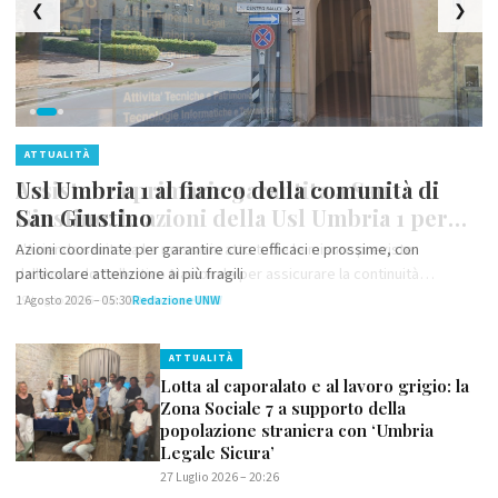
❮
❯
ATTUALITÀ
Assistenza primaria garantita a San
Giustino: le azioni della Usl Umbria 1 per
tutelare i cittadini
L'Azienda sanitaria ha messo in atto tutte le misure previste
dall'Accordo Collettivo Nazionale per assicurare la continuità
dell'assistenza sanitaria nel Comune
29 Luglio 2026 – 08:28
Redazione UNW
ATTUALITÀ
Lotta al caporalato e al lavoro grigio: la
Zona Sociale 7 a supporto della
popolazione straniera con ‘Umbria
Legale Sicura’
27 Luglio 2026 – 20:26