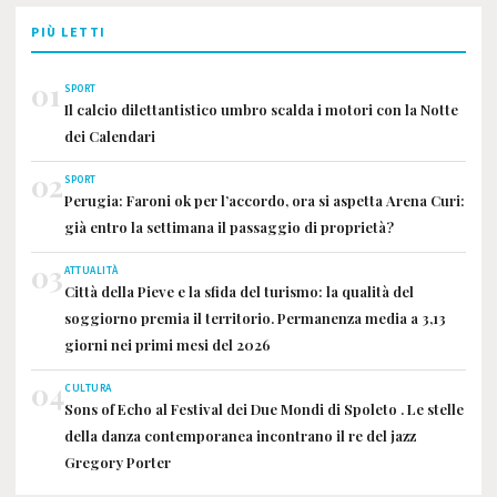
PIÙ LETTI
01
SPORT
Il calcio dilettantistico umbro scalda i motori con la Notte
dei Calendari
02
SPORT
Perugia: Faroni ok per l’accordo, ora si aspetta Arena Curi:
già entro la settimana il passaggio di proprietà?
03
ATTUALITÀ
Città della Pieve e la sfida del turismo: la qualità del
soggiorno premia il territorio. Permanenza media a 3,13
giorni nei primi mesi del 2026
04
CULTURA
Sons of Echo al Festival dei Due Mondi di Spoleto . Le stelle
della danza contemporanea incontrano il re del jazz
Gregory Porter