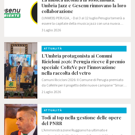
Umbria Jazz e Gesenu rinnovano la loro
collaborazione
(UNWEB) PERUGIA, - Dal 3 al 12 luglio Perugia tornerà a
essere la capitale della musica jazz con una nuova
edizione di Umbria Jazz. Anche quest'anno, al fianco
3 Luglio 2026
del festival, ci sarà Gesenu, che…
ATTUALITÀ
L'Umbria protagonista ai Comuni
Ricicloni 2026: Perugia riceve il premio
speciale CoReVe per l'innovazione
nella raccolta del vetro
Comuni Ricicloni 2026: Il Comune di Perugia premiato
da CoReVe per il progetto delle nuove campane "Smart
Waste". A Gesenu e al Comune il riconoscimento
2 Luglio 2026
speciale per l'innovazione nella raccolta del…
ATTUALITÀ
Todi al top nella gestione delle opere
del PNRR
L'Amministrazione Ruggiano ha ultimato e