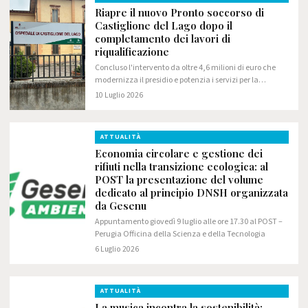
Riapre il nuovo Pronto soccorso di
Castiglione del Lago dopo il
completamento dei lavori di
riqualificazione
Concluso l'intervento da oltre 4,6 milioni di euro che
modernizza il presidio e potenzia i servizi per la
comunità del Trasimeno
10 Luglio 2026
ATTUALITÀ
Economia circolare e gestione dei
rifiuti nella transizione ecologica: al
POST la presentazione del volume
dedicato al principio DNSH organizzata
da Gesenu
Appuntamento giovedì 9 luglio alle ore 17.30 al POST –
Perugia Officina della Scienza e della Tecnologia
6 Luglio 2026
ATTUALITÀ
La musica incontra la sostenibilità: