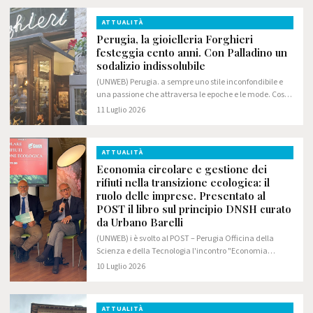
ATTUALITÀ
Perugia, la gioielleria Forghieri
festeggia cento anni. Con Palladino un
sodalizio indissolubile
(UNWEB) Perugia. a sempre uno stile inconfondibile e
una passione che attraversa le epoche e le mode. Così
la gioielleria Forghieri, uno degli indiscussi punti di
11 Luglio 2026
riferimento del settore orafo…
ATTUALITÀ
Economia circolare e gestione dei
rifiuti nella transizione ecologica: il
ruolo delle imprese. Presentato al
POST il libro sul principio DNSH curato
da Urbano Barelli
(UNWEB) i è svolto al POST – Perugia Officina della
Scienza e della Tecnologia l'incontro "Economia
circolare e gestione dei rifiuti nella transizione
10 Luglio 2026
ecologica", promosso da Gesenu in occasione…
ATTUALITÀ