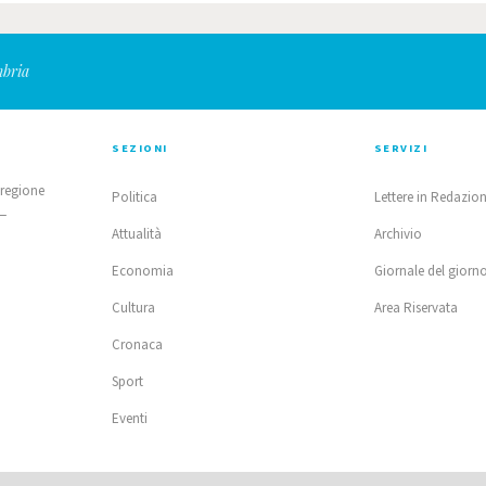
mbria
SEZIONI
SERVIZI
 regione
Politica
Lettere in Redazio
 —
Attualità
Archivio
Economia
Giornale del giorn
Cultura
Area Riservata
Cronaca
Sport
Eventi