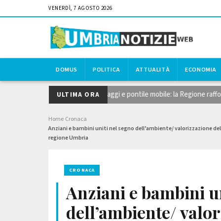
VENERDÌ, 7 AGOSTO 2026
DOMUS
POLITICA
ATTUALITÀ
ECONOMIA
no, taglio del canneto, dragaggi e pontile mobile: la Regione rafforza gl
ULTIMA ORA
Home
Cronaca
›
›
Anziani e bambini uniti nel segno dell’ambiente/ valorizzazione del
regione Umbria
CRONACA
Anziani e bambini u
dell’ambiente/ valo