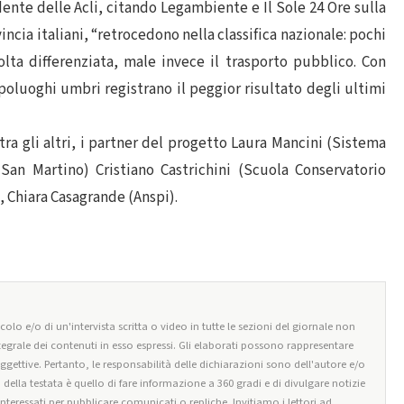
idente delle Acli, citando Legambiente e Il Sole 24 Ore sulla
ncia italiani, “retrocedono nella classifica nazionale: pochi
olta differenziata, male invece il trasporto pubblico. Con
apoluoghi umbri registrano il peggior risultato degli ultimi
ra gli altri, i partner del progetto Laura Mancini (Sistema
San Martino) Cristiano Castrichini (Scuola Conservatorio
, Chiara Casagrande (Anspi).
olo e/o di un'intervista scritta o video in tutte le sezioni del giornale non
tegrale dei contenuti in esso espressi. Gli elaborati possono rappresentare
oggettive. Pertanto, le responsabilità delle dichiarazioni sono dell'autore e/o
o della testata è quello di fare informazione a 360 gradi e di divulgare notizie
 interessati per pubblicare comunicati o repliche. Invitiamo i lettori ad