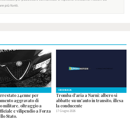
re più fonti.
CRONACA
arrestato 24enne per
Tromba d'aria a Narni: albero si
mento aggravato di
abbatte su un'auto in transito, illesa
o militare, oltraggio a
la conducente
fficiale e vilipendio a Forza
17 Giugno 2026
lo Stato.
6