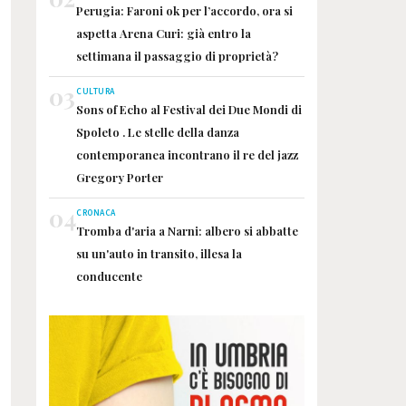
Perugia: Faroni ok per l’accordo, ora si
aspetta Arena Curi: già entro la
settimana il passaggio di proprietà?
03
CULTURA
Sons of Echo al Festival dei Due Mondi di
Spoleto . Le stelle della danza
contemporanea incontrano il re del jazz
Gregory Porter
04
CRONACA
Tromba d'aria a Narni: albero si abbatte
su un'auto in transito, illesa la
conducente