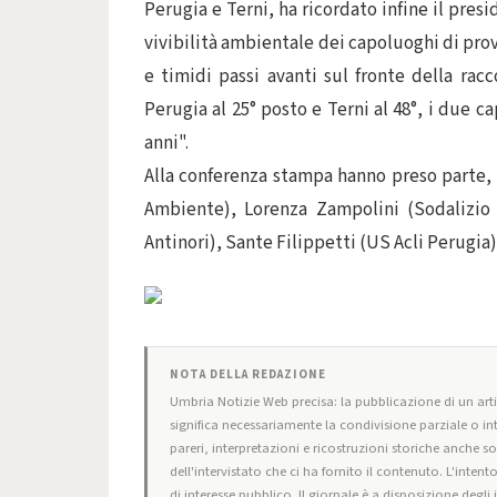
Perugia e Terni, ha ricordato infine il pres
vivibilità ambientale dei capoluoghi di provi
e timidi passi avanti sul fronte della racc
Perugia al 25° posto e Terni al 48°, i due c
anni".
Alla conferenza stampa hanno preso parte, t
Ambiente), Lorenza Zampolini (Sodalizio 
Antinori), Sante Filippetti (US Acli Perugia)
NOTA DELLA REDAZIONE
Umbria Notizie Web precisa: la pubblicazione di un artic
significa necessariamente la condivisione parziale o in
pareri, interpretazioni e ricostruzioni storiche anche s
dell'intervistato che ci ha fornito il contenuto. L'intent
di interesse pubblico. Il giornale è a disposizione degli