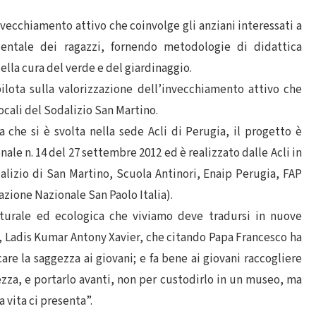
nvecchiamento attivo che coinvolge gli anziani interessati a
ientale dei ragazzi, fornendo metodologie di didattica
lla cura del verde e del giardinaggio.
pilota sulla valorizzazione dell’invecchiamento attivo che
cali del Sodalizio San Martino.
che si è svolta nella sede Acli di Perugia, il progetto è
nale n. 14 del 27 settembre 2012 ed è realizzato dalle Acli in
lizio di San Martino, Scuola Antinori, Enaip Perugia, FAP
azione Nazionale San Paolo Italia).
ulturale ed ecologica che viviamo deve tradursi in nuove
li, Ladis Kumar Antony Xavier, che citando Papa Francesco ha
are la saggezza ai giovani; e fa bene ai giovani raccogliere
zza, e portarlo avanti, non per custodirlo in un museo, ma
a vita ci presenta”.