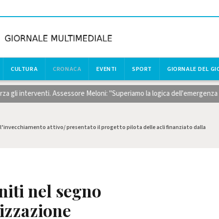
CULTURA
CRONACA
EVENTI
SPORT
GIORNALE DEL G
i interventi. Assessore Meloni: "Superiamo la logica dell'emergenza con ri
l’invecchiamento attivo/ presentato il progetto pilota delle acli finanziato dalla
niti nel segno
rizzazione