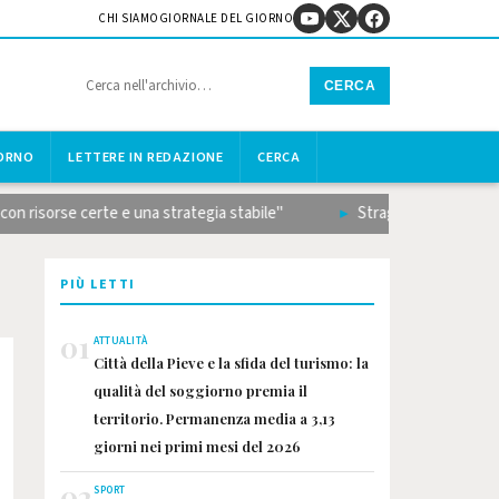
CHI SIAMO
GIORNALE DEL GIORNO
CERCA
IORNO
LETTERE IN REDAZIONE
CERCA
sorse certe e una strategia stabile"
Strage sulla Terni-Rieti, i
PIÙ LETTI
01
ATTUALITÀ
Città della Pieve e la sfida del turismo: la
qualità del soggiorno premia il
territorio. Permanenza media a 3,13
giorni nei primi mesi del 2026
02
SPORT