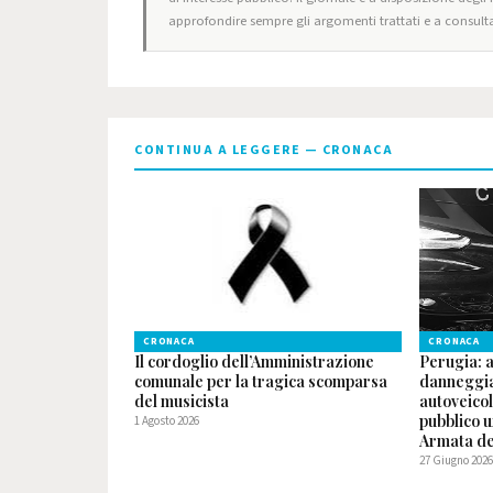
approfondire sempre gli argomenti trattati e a consulta
CONTINUA A LEGGERE — CRONACA
CRONACA
CRONACA
Il cordoglio dell’Amministrazione
Perugia: 
comunale per la tragica scomparsa
danneggia
del musicista
autoveicol
pubblico u
1 Agosto 2026
Armata del
27 Giugno 202