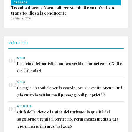
CRONACA
Tromba d'aria a Narni: albero si abbatte su un'auto in
transito, illesa la conducente
17 Giugno 2026
PIÙ LETTI
01
SPORT
Il calcio dilettantistico umbro scalda i motori con la Notte
dei Calendari
02
SPORT
Perugia: Faroni ok per l’accordo, ora si aspetta Arena Curi:
già entro la settimana il passaggio di proprietà?
03
ATTUALITÀ
Città della Pieve e la sfida del turismo: la qualità del
soggiorno premia il territorio. Permanenza media a 3,13
giorni nei primi mesi del 2026