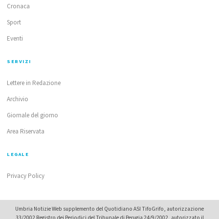
Cronaca
Sport
Eventi
SERVIZI
Lettere in Redazione
Archivio
Giornale del giorno
Area Riservata
LEGALE
Privacy Policy
Umbria Notizie Web supplemento del Quotidiano ASI TifoGrifo, autorizzazione
33/2002 Registro dei Periodici del Tribunale di Perugia 24/9/2002, autorizzato il