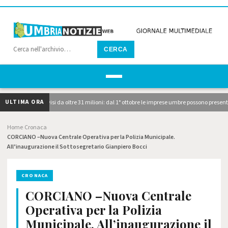
CERCA
ULTIMA ORA
licati i due avvisi da oltre 31 milioni: dal 1° ottobre le imprese umbre possono presenta
Home
Cronaca
›
›
CORCIANO –Nuova Centrale Operativa per la Polizia Municipale.
All’inaugurazione il Sottosegretario Gianpiero Bocci
CRONACA
CORCIANO –Nuova Centrale
Operativa per la Polizia
Municipale. All’inaugurazione il