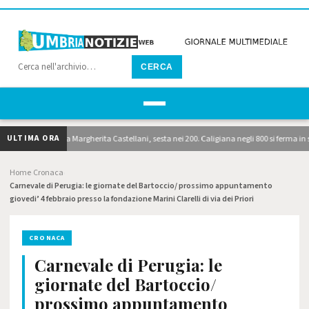
CERCA
ULTIMA ORA
lla ribalt: brilla Margherita Castellani, sesta nei 200. Caligiana negli 800 si ferma in semi
Home
Cronaca
›
›
Carnevale di Perugia: le giornate del Bartoccio/ prossimo appuntamento
giovedi’ 4 febbraio presso la fondazione Marini Clarelli di via dei Priori
CRONACA
Carnevale di Perugia: le
giornate del Bartoccio/
prossimo appuntamento