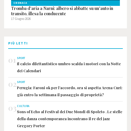
CRONACA
Tromba d'aria a Narni: albero si abbatte su un'auto in
transito, illesa la conducente
17 Giugno 2026
PIÙ LETTI
01
SPORT
Il calcio dilettantistico umbro scalda i motori con la Notte
dei Calendari
02
SPORT
Perugia: Faroni ok per l’accordo, ora si aspetta Arena Curi:
già entro la settimana il passaggio di proprietà?
03
CULTURA
Sons of Echo al Festival dei Due Mondi di Spoleto . Le stelle
della danza contemporanea incontrano il re del jazz
Gregory Porter