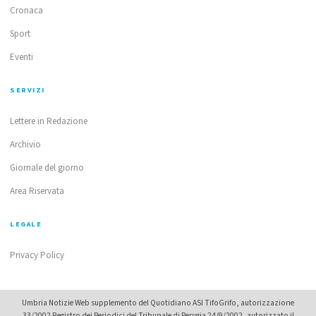
Cronaca
Sport
Eventi
SERVIZI
Lettere in Redazione
Archivio
Giornale del giorno
Area Riservata
LEGALE
Privacy Policy
Umbria Notizie Web supplemento del Quotidiano ASI TifoGrifo, autorizzazione
33/2002 Registro dei Periodici del Tribunale di Perugia 24/9/2002, autorizzato il