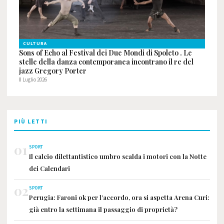
CULTURA
Sons of Echo al Festival dei Due Mondi di Spoleto . Le
stelle della danza contemporanea incontrano il re del
jazz Gregory Porter
8 Luglio 2026
PIÙ LETTI
01
SPORT
Il calcio dilettantistico umbro scalda i motori con la Notte
dei Calendari
02
SPORT
Perugia: Faroni ok per l’accordo, ora si aspetta Arena Curi:
già entro la settimana il passaggio di proprietà?