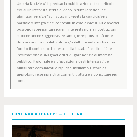
Umbria Notizie Web precisa: la pubblicazione di un articolo
e/o di un'intervista scritta o video in tutte le sezioni del
giornale non significa necessariamente la condivisione
parziale o integrale dei contenuti in esso espressi. Gli elaborati
possono rappresentare pareri, interpretazioni e ricostruzioni
storiche anche soggettive. Pertanto, le responsabilità delle
dichiarazioni sono dell'autore e/o dell'intervistato che ci ha
fornito il contenuto. L'intento della testata è quello di fare
informazione a 360 gradi e di divulgare notizie di interesse
pubblico. Il giornale è a disposizione degli interessati per
pubblicare comunicati o repliche. Invitiamo i lettori ad
approfondire sempre gli argomenti trattati e a consultare più
fonti.
CONTINUA A LEGGERE — CULTURA