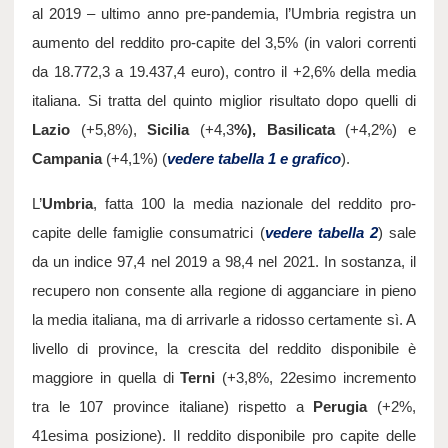
al 2019 – ultimo anno pre-pandemia, l’Umbria registra un 
aumento del reddito pro-capite del 3,5% (in valori correnti 
da 18.772,3 a 19.437,4 euro), contro il +2,6% della media 
italiana. Si tratta del quinto miglior risultato dopo quelli di 
Lazio
 (+5,8%), 
Sicilia
 (+4,3
%), Basilicata
 (+4,2%) e 
Campania
 (+4,1%) (
vedere tabella 1 e grafico
).
L’
Umbria
, fatta 100 la media nazionale del reddito pro-
capite delle famiglie consumatrici (
vedere tabella 2
) sale 
da un indice 97,4 nel 2019 a 98,4 nel 2021. In sostanza, il 
recupero non consente alla regione di agganciare in pieno 
la media italiana, ma di arrivarle a ridosso certamente sì. A 
livello di province, la crescita del reddito disponibile è 
maggiore in quella di 
Terni
 (+3,8%, 22esimo incremento 
tra le 107 province italiane) rispetto a 
Perugia
 (+2%, 
41esima posizione). Il reddito disponibile pro capite delle 