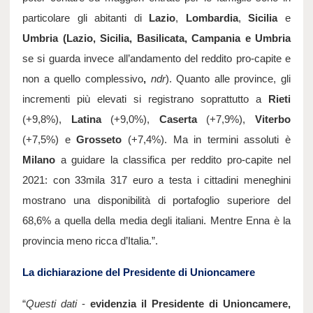
particolare gli abitanti di 
Lazio
, 
Lombardia
, 
Sicilia
 e
Umbria (Lazio, Sicilia, Basilicata, Campania e Umbria 
se si guarda invece all’andamento del reddito pro-capite e 
non a quello complessivo
, 
ndr
). Quanto alle province, gli 
incrementi più elevati si registrano soprattutto a 
Rieti 
(+9,8%), 
Latina
 (+9,0%), 
Caserta
 (+7,9%), 
Viterbo 
(+7,5%) e 
Grosseto
 (+7,4%). Ma in termini assoluti è 
Milano
 a guidare la classifica per reddito pro-capite nel 
2021: con 33mila 317 euro a testa i cittadini meneghini 
mostrano una disponibilità di portafoglio superiore del 
68,6% a quella della media degli italiani. Mentre Enna è la 
provincia meno ricca d’Italia.”.
La dichiarazione del Presidente di Unioncamere
“
Questi dati
 - 
evidenzia il Presidente di Unioncamere, 