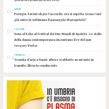
02
SPORT
Perugia: Faroni ok per l’accordo, ora si aspetta Arena Curi:
già entro la settimana il passaggio di proprietà?
03
CULTURA
Sons of Echo al Festival dei Due Mondi di Spoleto . Le stelle
della danza contemporanea incontrano il re del jazz
Gregory Porter
04
CRONACA
Tromba d'aria a Narni: albero si abbatte su un'auto in
transito, illesa la conducente