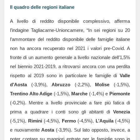
Il quadro delle regioni italiane
A livello di reddito disponibile complessivo, afferma 
l’indagine Tagliacarne-Unioncamere, “In sei regioni su 20 
l’ammontare del reddito disponibile delle famiglie italiane 
non ha ancora recuperato nel 2021 i valori pre-Covid. A 
fronte di un aumento generale a livello nazionale dell’1,5% 
nel biennio 2021-2019, a ritrovarsi ancora con una perdita 
rispetto al 2019 sono in particolare le famiglie di 
Valle 
d'Aosta
 (-3,9%), 
Abruzzo
 (-2,2%), 
Molise
 (-1,5%), 
Trentino Alto Adige
 (-1,5%), 
Marche 
(-1,4%) e 
Piemonte
(-0,2%). Mentre a livello provinciale a fare più fatica di 
prima a quadrare i conti sono gli abitanti di 
Venezia
(-5,1%), 
Rimini 
(-4,5%), 
Fermo
 (-4,5%), 
L’Aquila
 (-4,5%) 
e nuovamente
 Aosta
 (-3,9%). Sul lato opposto, invece, a 
poter contare su maggiori entrate per le famiglie sono in 