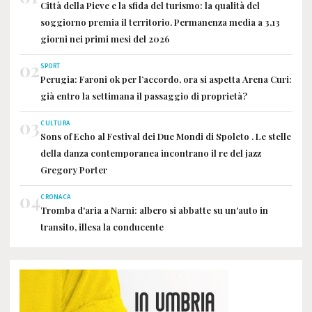
Città della Pieve e la sfida del turismo: la qualità del
soggiorno premia il territorio. Permanenza media a 3,13
giorni nei primi mesi del 2026
02
SPORT
Perugia: Faroni ok per l’accordo, ora si aspetta Arena Curi:
già entro la settimana il passaggio di proprietà?
03
CULTURA
Sons of Echo al Festival dei Due Mondi di Spoleto . Le stelle
della danza contemporanea incontrano il re del jazz
Gregory Porter
04
CRONACA
Tromba d'aria a Narni: albero si abbatte su un'auto in
transito, illesa la conducente