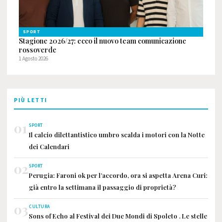
SPORT
Stagione 2026/27: ecco il nuovo team comunicazione
rossoverde
1 Agosto 2026
PIÙ LETTI
01
SPORT
Il calcio dilettantistico umbro scalda i motori con la Notte
dei Calendari
02
SPORT
Perugia: Faroni ok per l’accordo, ora si aspetta Arena Curi:
già entro la settimana il passaggio di proprietà?
03
CULTURA
Sons of Echo al Festival dei Due Mondi di Spoleto . Le stelle