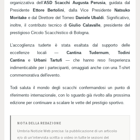
organizzativa dell’
ASD Scacchi Augusta Perusia
, guidata dal
Presidente
Ettore Bertolini
, dalla Vice Presidente
Natsuko
Moritake
e dal Direttore del Torneo
Daniele Ubaldi
. Significativo,
inoltre, il contributo tecnico di
Giulio Calavalle
, presidente del
prestigioso Circolo Scacchistico di Bologna.
L’accoglienza tuderte è stata esaltata dal supporto delle
eccellenze locali —
Cantina Tudernum
,
Todini
Cantina
e
Urbani Tartufi
— che hanno reso l'esperienza
indimenticabile per i partecipanti, omaggiati anche con una T-shirt
commemorativa dell'evento.
Todi saluta il mondo degli scacchi confermandosi un punto di
riferimento internazionale, con lo sguardo già rivolto alla prossima
edizione per continuare a scalare le vette del prestigio sportivo.
NOTA DELLA REDAZIONE
Umbria Notizie Web precisa: la pubblicazione di un articolo
e/o di un'intervista scritta o video in tutte le sezioni del