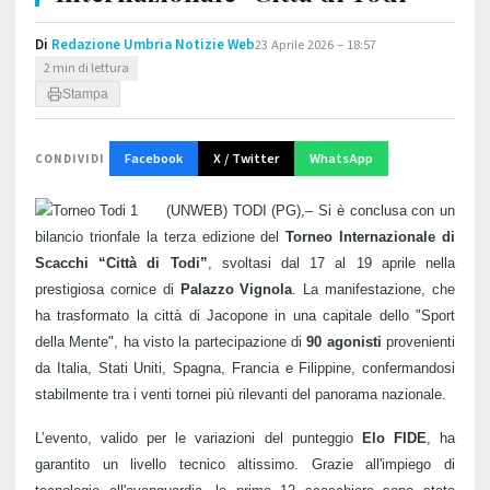
Di
Redazione Umbria Notizie Web
23 Aprile 2026 – 18:57
2 min di lettura
Stampa
Facebook
X / Twitter
WhatsApp
CONDIVIDI
(UNWEB) TODI (PG),
– Si è conclusa con un
bilancio trionfale la terza edizione del
Torneo Internazionale di
Scacchi “Città di Todi”
, svoltasi dal 17 al 19 aprile nella
prestigiosa cornice di
Palazzo Vignola
. La manifestazione, che
ha trasformato la città di Jacopone in una capitale dello "Sport
della Mente", ha visto la partecipazione di
90 agonisti
provenienti
da Italia, Stati Uniti, Spagna, Francia e Filippine, confermandosi
stabilmente tra i venti tornei più rilevanti del panorama nazionale.
L’evento, valido per le variazioni del punteggio
Elo FIDE
, ha
garantito un livello tecnico altissimo. Grazie all'impiego di