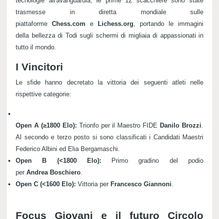
tecnologie all'avanguardia, le prime 12 scacchiere sono state
trasmesse in diretta mondiale sulle
piattaforme
Chess.com
e
Lichess.org
, portando le immagini
della bellezza di Todi sugli schermi di migliaia di appassionati in
tutto il mondo.
I Vincitori
Le sfide hanno decretato la vittoria dei seguenti atleti nelle
rispettive categorie:
Open
A (≥1800 Elo):
Trionfo per il Maestro FIDE
Danilo
Brozzi
.
Al secondo e terzo posto si sono classificati i Candidati Maestri
Federico Albini ed Elia Bergamaschi.
Open
B (<1800 Elo):
Primo gradino del podio
per
Andrea
Boschiero
.
Open
C (<1600 Elo):
Vittoria per
Francesco
Giannoni
.
Focus Giovani e il futuro Circolo