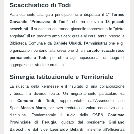
Scacchistico di Todi
Parallelamente alla gara principale, si è disputato il
1° Torneo
Giovanile "Primavera di Todi"
, che ha coinvolto
18 piccoli
scacchisti
. Il successo del torneo giovanile rappresenta la "pietra
angolare" di un progetto ambizioso: grazie ai corsi tenuti presso la
Biblioteca Comunale da
Daniele Ubaldi
, l’Amministrazione e gli
organizzatori puntano alla creazione di un
circolo scacchistico
permanente a Todi
, per offrire agli appassionati un luogo di
aggregazione, studio e crescita.
Sinergia Istituzionale e Territoriale
La riuscita della kermesse è il risultato di una collaborazione
virtuosa tra diverse realtà. Un ringraziamento particolare va
al
Comune di Todi
, rappresentato dall’Assessore allo
Sport
Alessia Marta
, per aver creduto nel valore educativo della
disciplina. Fondamentale il ruolo dello
CSEN Comitato
Provinciale di Perugia
, guidato dal presidente
Giuliano
Baiocchi
e dal vice
Leonardo Belardi
, insieme all'efficienza