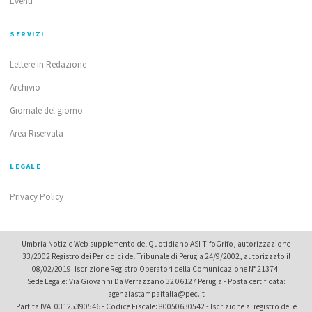
Eventi
SERVIZI
Lettere in Redazione
Archivio
Giornale del giorno
Area Riservata
LEGALE
Privacy Policy
Umbria Notizie Web supplemento del Quotidiano ASI TifoGrifo, autorizzazione
33/2002 Registro dei Periodici del Tribunale di Perugia 24/9/2002, autorizzato il
08/02/2019. Iscrizione Registro Operatori della Comunicazione N° 21374.
Sede Legale: Via Giovanni Da Verrazzano 32 06127 Perugia - Posta certificata:
agenziastampaitalia@pec.it
Partita IVA: 03125390546 - Codice Fiscale: 80050630542 - Iscrizione al registro delle