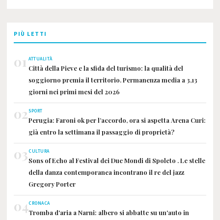
PIÙ LETTI
01
ATTUALITÀ
Città della Pieve e la sfida del turismo: la qualità del
soggiorno premia il territorio. Permanenza media a 3,13
giorni nei primi mesi del 2026
02
SPORT
Perugia: Faroni ok per l’accordo, ora si aspetta Arena Curi:
già entro la settimana il passaggio di proprietà?
03
CULTURA
Sons of Echo al Festival dei Due Mondi di Spoleto . Le stelle
della danza contemporanea incontrano il re del jazz
Gregory Porter
04
CRONACA
Tromba d'aria a Narni: albero si abbatte su un'auto in