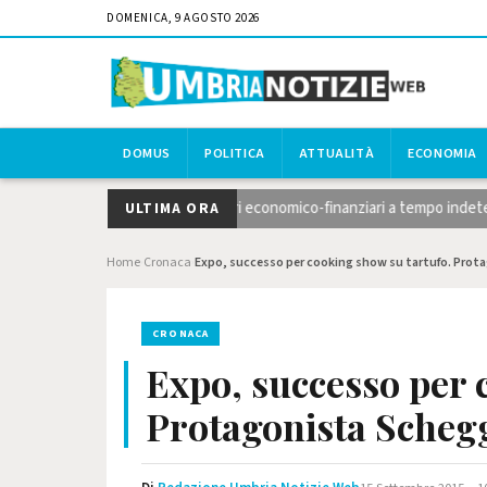
DOMENICA, 9 AGOSTO 2026
DOMUS
POLITICA
ATTUALITÀ
ECONOMIA
a, concorso per 10 funzionari economico-finanziari a tempo indeterminato,
ULTIMA ORA
Home
Cronaca
Expo, successo per cooking show su tartufo. Prot
›
›
CRONACA
Expo, successo per 
Protagonista Scheg