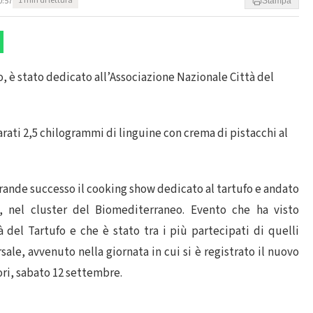
0:57
1 min di lettura
Stampa
, è stato dedicato all’Associazione Nazionale Città del
rati 2,5 chilogrammi di linguine con crema di pistacchi al
grande successo il cooking show dedicato al tartufo e andato
, nel cluster del Biomediterraneo. Evento che ha visto
 del Tartufo e che è stato tra i più partecipati di quelli
sale, avvenuto nella giornata in cui si è registrato il nuovo
ori, sabato 12 settembre.