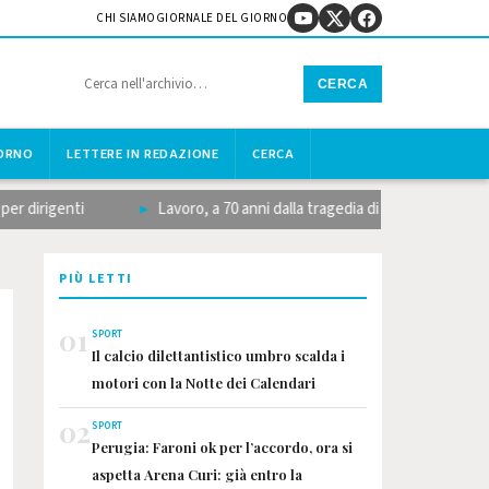
CHI SIAMO
GIORNALE DEL GIORNO
CERCA
IORNO
LETTERE IN REDAZIONE
CERCA
rigenti
Lavoro, a 70 anni dalla tragedia di Marcinelle la memo
PIÙ LETTI
01
SPORT
Il calcio dilettantistico umbro scalda i
motori con la Notte dei Calendari
02
SPORT
Perugia: Faroni ok per l’accordo, ora si
aspetta Arena Curi: già entro la