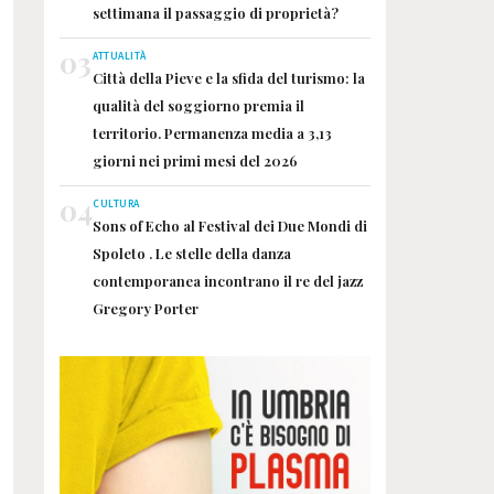
settimana il passaggio di proprietà?
03
ATTUALITÀ
Città della Pieve e la sfida del turismo: la
qualità del soggiorno premia il
territorio. Permanenza media a 3,13
giorni nei primi mesi del 2026
04
CULTURA
Sons of Echo al Festival dei Due Mondi di
Spoleto . Le stelle della danza
contemporanea incontrano il re del jazz
Gregory Porter