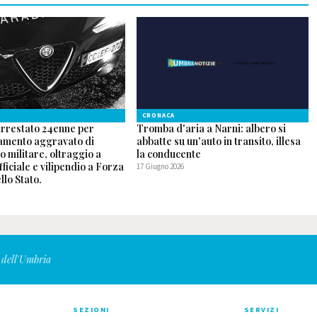
CRONACA
arrestato 24enne per
Tromba d'aria a Narni: albero si
mento aggravato di
abbatte su un'auto in transito, illesa
o militare, oltraggio a
la conducente
fficiale e vilipendio a Forza
17 Giugno 2026
lo Stato.
6
 dell'Umbria
SEZIONI
SERVIZI