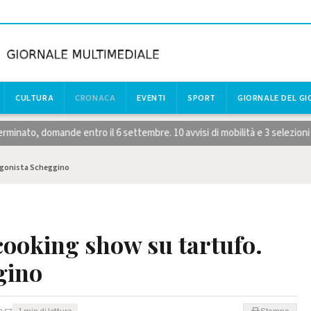
CULTURA
CRONACA
EVENTI
SPORT
GIORNALE DEL G
 domande entro il 6 settembre. 10 avvisi di mobilità e 3 selezioni per di
agonista Scheggino
cooking show su tartufo.
gino