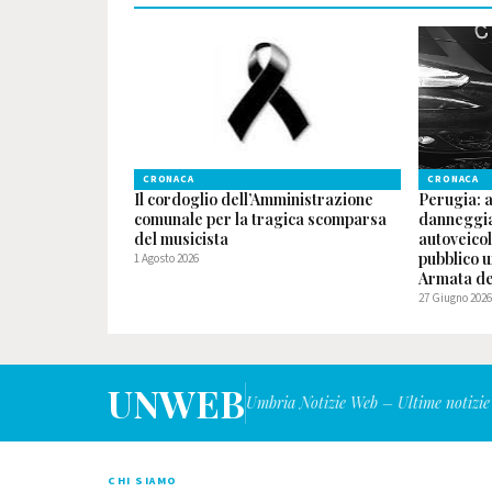
CRONACA
CRONACA
Il cordoglio dell’Amministrazione
Perugia: 
comunale per la tragica scomparsa
danneggia
del musicista
autoveicol
pubblico u
1 Agosto 2026
Armata del
27 Giugno 202
UNWEB
Umbria Notizie Web – Ultime notizie
CHI SIAMO