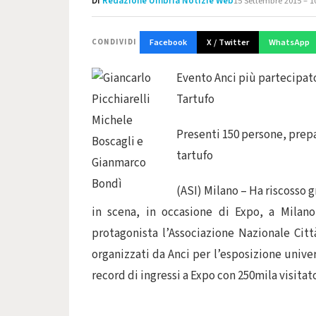
Di
Redazione Umbria Notizie Web
15 Settembre 2015 – 1
Facebook
X / Twitter
WhatsApp
CONDIVIDI
Evento Anci più partecipato
Tartufo
Presenti 150 persone, prepa
tartufo
(ASI) Milano – Ha riscosso 
in scena, in occasione di Expo, a Milano
protagonista l’Associazione Nazionale Città
organizzati da Anci per l’esposizione univer
record di ingressi a Expo con 250mila visitat