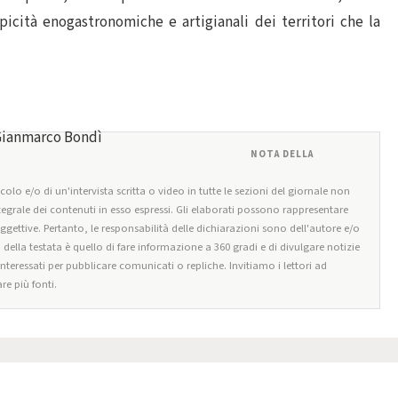
picità enogastronomiche e artigianali dei territori che la
NOTA DELLA
olo e/o di un'intervista scritta o video in tutte le sezioni del giornale non
tegrale dei contenuti in esso espressi. Gli elaborati possono rappresentare
oggettive. Pertanto, le responsabilità delle dichiarazioni sono dell'autore e/o
o della testata è quello di fare informazione a 360 gradi e di divulgare notizie
 interessati per pubblicare comunicati o repliche. Invitiamo i lettori ad
re più fonti.