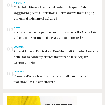
01
ATTUALITÀ
Città della Pieve e la sfida del turismo: la qualità del
soggiorno premia il territorio. Permanenza media a 3,13
giorni nei primi mesi del 2026
02
SPORT
Perugia: Faroni ok per l’accordo, ora si aspetta Arena Curi:
già entro la settimana il passaggio di proprietà?
03
CULTURA
Sons of Echo al Festival dei Due Mondi di Spoleto . Le stelle
della danza contemporanea incontrano il re del jazz
Gregory Porter
04
CRONACA
Tromba d'aria a Narni: albero si abbatte su un'auto in
transito, illesa la conducente