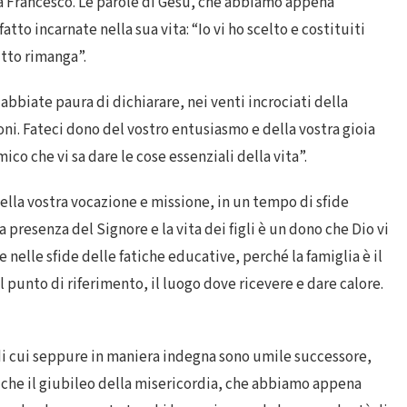
pa Francesco. Le parole di Gesù, che abbiamo appena
atto incarnate nella sua vita: “Io vi ho scelto e costituiti
utto rimanga”.
 abbiate paura di dichiarare, nei venti incrociati della
oni. Fateci dono del vostro entusiasmo e della vostra gioia
ico che vi sa dare le cose essenziali della vita”.
della vostra vocazione e missione, in un tempo di sfide
a presenza del Signore e la vita dei figli è un dono che Dio vi
elle sfide delle fatiche educative, perché la famiglia è il
l punto di riferimento, il luogo dove ricevere e dare calore.
 di cui seppure in maniera indegna sono umile successore,
 che il giubileo della misericordia, che abbiamo appena