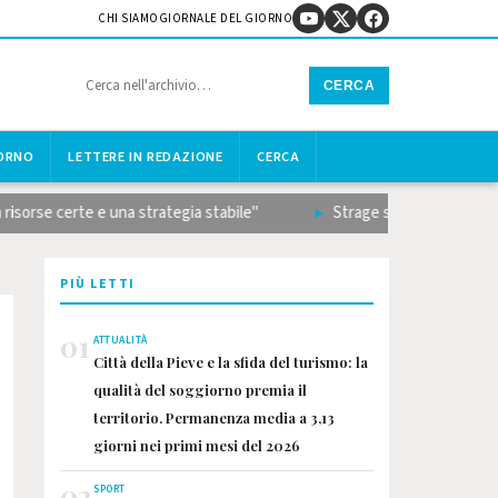
CHI SIAMO
GIORNALE DEL GIORNO
CERCA
IORNO
LETTERE IN REDAZIONE
CERCA
erte e una strategia stabile"
Strage sulla Terni-Rieti, il bilan
PIÙ LETTI
01
ATTUALITÀ
Città della Pieve e la sfida del turismo: la
qualità del soggiorno premia il
territorio. Permanenza media a 3,13
giorni nei primi mesi del 2026
02
SPORT