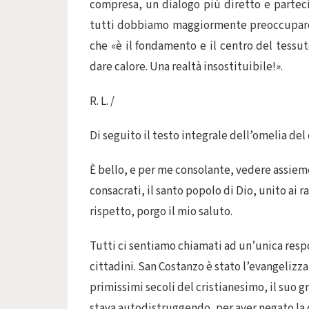
compresa, un dialogo più diretto e partecip
tutti dobbiamo maggiormente preoccuparci».
che «è il fondamento e il centro del tessut
dare calore. Una realtà insostituibile!».
R. L. /
Di seguito il testo integrale dell’omelia del
È bello, e per me consolante, vedere assieme a
consacrati, il santo popolo di Dio, unito ai 
rispetto, porgo il mio saluto.
Tutti ci sentiamo chiamati ad un’unica respon
cittadini. San Costanzo è stato l’evangelizza
primissimi secoli del cristianesimo, il suo g
stava autodistruggendo, per aver negato la d