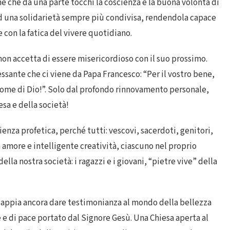
ne che da una parte tocchi la coscienza e la buona volontà di
 ad una solidarietà sempre più condivisa, rendendola capace
e con la fatica del vivere quotidiano.
non accetta di essere misericordioso con il suo prossimo.
ssante che ci viene da Papa Francesco: “Per il vostro bene,
 nome di Dio!”. Solo dal profondo rinnovamento personale,
sa e della società!
enza profetica, perché tutti: vescovi, sacerdoti, genitori,
 amore e intelligente creatività, ciascuno nel proprio
ella nostra società: i ragazzi e i giovani, “pietre vive” della
sappia ancora dare testimonianza al mondo della bellezza
e e di pace portato dal Signore Gesù. Una Chiesa aperta al