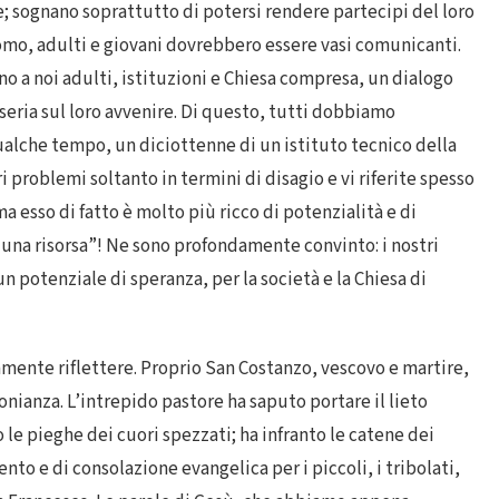
; sognano soprattutto di potersi rendere partecipi del loro
uomo, adulti e giovani dovrebbero essere vasi comunicanti.
no a noi adulti, istituzioni e Chiesa compresa, un dialogo
 seria sul loro avvenire. Di questo, tutti dobbiamo
alche tempo, un diciottenne di un istituto tecnico della
i problemi soltanto in termini di disagio e vi riferite spesso
 esso di fatto è molto più ricco di potenzialità e di
 una risorsa”! Ne sono profondamente convinto: i nostri
n potenziale di speranza, per la società e la Chiesa di
ente riflettere. Proprio San Costanzo, vescovo e martire,
onianza. L’intrepido pastore ha saputo portare il lieto
o le pieghe dei cuori spezzati; ha infranto le catene dei
nto e di consolazione evangelica per i piccoli, i tribolati,