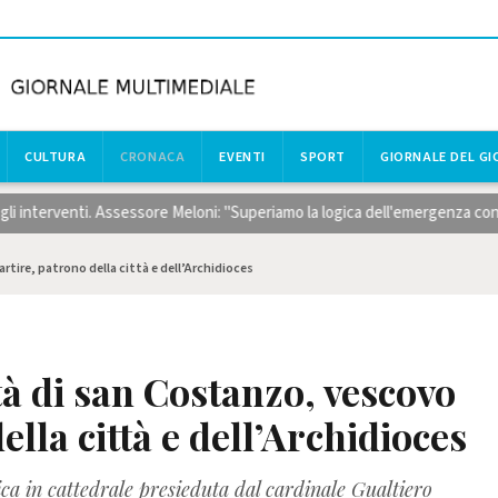
CULTURA
CRONACA
EVENTI
SPORT
GIORNALE DEL G
venti. Assessore Meloni: "Superiamo la logica dell'emergenza con risorse c
rtire, patrono della città e dell’Archidioces
tà di san Costanzo, vescovo
ella città e dell’Archidioces
ca in cattedrale presieduta dal cardinale Gualtiero