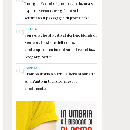
Perugia: Faroni ok per l’accordo, ora si
aspetta Arena Curi: già entro la
settimana il passaggio di proprietà?
03
CULTURA
Sons of Echo al Festival dei Due Mondi di
Spoleto . Le stelle della danza
contemporanea incontrano il re del jazz
Gregory Porter
04
CRONACA
Tromba d'aria a Narni: albero si abbatte
su un'auto in transito, illesa la
conducente