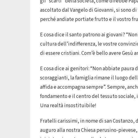
gli “scarti” della società, come direbbe Pa
ascoltato dal Vangelo di Giovanni, si sono di f
perché andiate portiate frutto e il vostro fr
E cosa dice il santo patrono ai giovani? “Non
cultura dell’indifferenza, le vostre convinzi
di essere cristiani. Com’è bello avere Gesù am
E cosa dice ai genitori: “Non abbiate paura 
scoraggianti, la famiglia rimane il luogo dell
affida e accompagna sempre”. Sempre, anche n
fondamento e il centro del tessuto sociale, i
Una realtà insostituibile!
Fratelli carissimi, in nome di san Costanzo,
auguro alla nostra Chiesa perusino-pievese,