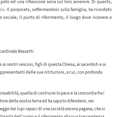
ato ed una riflessione seria sul loro avvenire. Di questo,
 Il porporato, soffermandosi sulla famiglia, ha ricordato
o sociale, il punto di riferimento, il luogo dove ricevere e
 cardinale Bassetti
i nostri vescovi, figli di questa Chiesa, ai sacerdoti e ai
rappresentanti delle sue istituzioni, a cui, con profondo
sabilità, quella di costruire la pace e la concordia fra i
tore della nostra terra ed ha saputo difendere, nei
regge dai lupi rapaci di una società ancora pagana, che si
ignità dell’uomo e il riferimento alla sua trascendenza.