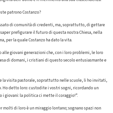
leste patrono Costanzo?
ssato di comunità di credenti, ma, soprattutto, di gettare
 saper prefigurare il futuro di questa nostra Chiesa, nella
a, per la quale Costanzo ha dato la vita.
o alle giovani generazioni che, con i loro problemi, le loro
Chiesa di domani, i cristiani di questo secolo entusiasmante e
la visita pastorale, soprattutto nelle scuole, li ho invitati,
. Ho detto loro: custodite i vostri sogni, ricordando un
 i giovani: la politica ci mette il coraggio!”.
er molti di loro è un miraggio lontano; sognano spazi non