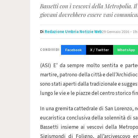
Bassetti con i vescovi della Metropolia. I
giovani dovrebbero essere vasi comunica
Di
Redazione Umbria Notizie Web
29 Gennaio 2016 – 19:
Facebook
X / Twitter
WhatsApp
CONDIVIDI
(ASI) E’ da sempre molto sentita e parte
martire, patrono della città e dell’Archidioc
sono stati aperti dalla tradizionale e sugges
lungo le vie e le piazze del centro storico fin
In una gremita cattedrale di San Lorenzo, n
eucaristica conclusiva della solennità di s
Bassetti insieme ai vescovi della Metrop
Sigismondi di Foligno, all’arcivescovo e