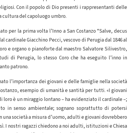
ligiosi. Con il popolo di Dio presenti i rappresentanti delle
lla cultura del capoluogo umbro.
ato per la prima volta l’Inno a San Costanzo “Salve, decus
 dal cardinale Giacchino Pecci, vescovo di Perugia dal 1846 al
coro e organo o pianoforte dal maestro Salvatore Silivestro,
tudi di Perugia, lo stesso Coro che ha eseguito l’inno in
santo patrono.
amato l’importanza dei giovani e delle famiglie nella società
Costanzo, esempio di umanità e santità per tutti. «I giovani
i loro è un miraggio lontano – ha evidenziato il cardinale –;
to in senso ambientale; sognano soprattutto di potersi
 In una società a misura d’uomo, adulti e giovani dovrebbero
. I nostri ragazzi chiedono a noi adulti, istituzioni e Chiesa