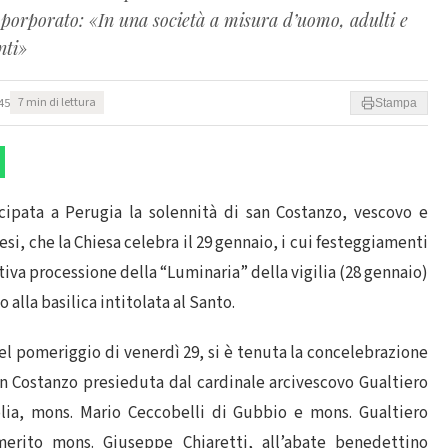
l porporato: «In una società a misura d’uomo, adulti e
nti»
45
7 min di lettura
Stampa
cipata a Perugia la solennità di san Costanzo, vescovo e
esi, che la Chiesa celebra il 29 gennaio, i cui festeggiamenti
tiva processione della “Luminaria” della vigilia (28 gennaio)
o alla basilica intitolata al Santo.
el pomeriggio di venerdì 29, si è tenuta la concelebrazione
an Costanzo presieduta dal cardinale arcivescovo Gualtiero
olia, mons. Mario Ceccobelli di Gubbio e mons. Gualtiero
merito mons. Giuseppe Chiaretti, all’abate benedettino