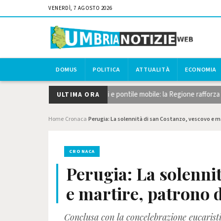
VENERDÌ, 7 AGOSTO 2026
DOMUS
POLITICA
ATTUALITÀ
ECONOMIA
glio del canneto, dragaggi e pontile mobile: la Regione rafforza gli inter
ULTIMA ORA
Home
Cronaca
Perugia: La solennità di san Costanzo, vescovo e ma
›
›
CRONACA
Perugia: La solenni
e martire, patrono d
Conclusa con la concelebrazione eucaristi