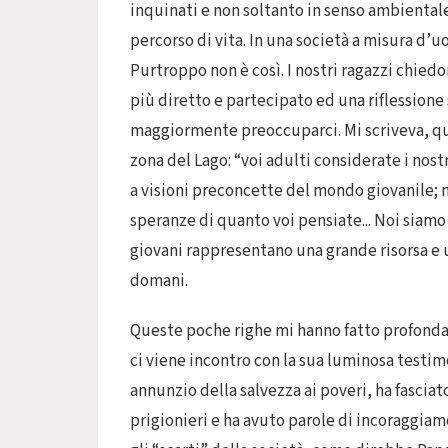
inquinati e non soltanto in senso ambientale
percorso di vita. In una società a misura d’
Purtroppo non è così. I nostri ragazzi chiedo
più diretto e partecipato ed una riflessione
maggiormente preoccuparci. Mi scriveva, qu
zona del Lago: “voi adulti considerate i nostr
a visioni preconcette del mondo giovanile; ma
speranze di quanto voi pensiate... Noi siamo
giovani rappresentano una grande risorsa e u
domani.
Queste poche righe mi hanno fatto profondam
ci viene incontro con la sua luminosa testim
annunzio della salvezza ai poveri, ha fasciat
prigionieri e ha avuto parole di incoraggiame