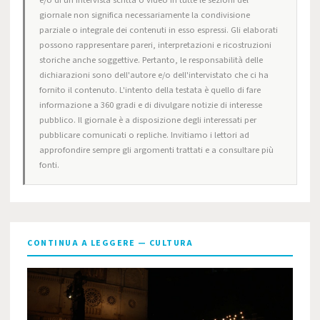
e/o di un'intervista scritta o video in tutte le sezioni del
giornale non significa necessariamente la condivisione
parziale o integrale dei contenuti in esso espressi. Gli elaborati
possono rappresentare pareri, interpretazioni e ricostruzioni
storiche anche soggettive. Pertanto, le responsabilità delle
dichiarazioni sono dell'autore e/o dell'intervistato che ci ha
fornito il contenuto. L'intento della testata è quello di fare
informazione a 360 gradi e di divulgare notizie di interesse
pubblico. Il giornale è a disposizione degli interessati per
pubblicare comunicati o repliche. Invitiamo i lettori ad
approfondire sempre gli argomenti trattati e a consultare più
fonti.
CONTINUA A LEGGERE — CULTURA