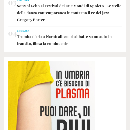
03
CULTURA
Sons of Echo al Festival dei Due Mondi di Spoleto . Le stelle
della danza contemporanea incontrano il re del jazz
Gregory Porter
04
CRONACA
Tromba d'aria a Narni: albero si abbatte su un'auto in
transito, illesa la conducente