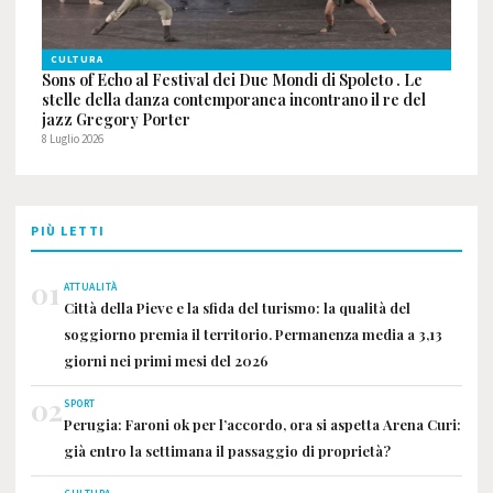
CULTURA
Sons of Echo al Festival dei Due Mondi di Spoleto . Le
stelle della danza contemporanea incontrano il re del
jazz Gregory Porter
8 Luglio 2026
PIÙ LETTI
01
ATTUALITÀ
Città della Pieve e la sfida del turismo: la qualità del
soggiorno premia il territorio. Permanenza media a 3,13
giorni nei primi mesi del 2026
02
SPORT
Perugia: Faroni ok per l’accordo, ora si aspetta Arena Curi:
già entro la settimana il passaggio di proprietà?