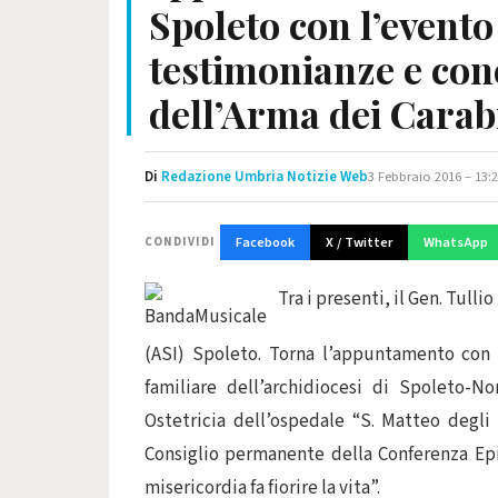
Spoleto con l’evento
testimonianze e con
dell’Arma dei Carab
Di
Redazione Umbria Notizie Web
3 Febbraio 2016 – 13:
Facebook
X / Twitter
WhatsApp
CONDIVIDI
Tra i presenti, il Gen. Tul
(ASI) Spoleto. Torna l’appuntamento con 
familiare dell’archidiocesi di Spoleto-N
Ostetricia dell’ospedale “S. Matteo degli
Consiglio permanente della Conferenza Episc
misericordia fa fiorire la vita”.