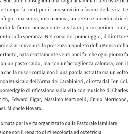
. Boccardo consegnerà una targa ai familiari dell’ostetrica
tempo fa, ndr) per il suo servizio a favore della vita. Le
ofugo, una suora, una mamma, un prete e un’educatrice)
ordia fa fiorire nuovamente la vita dopo un periodo buio,
ento sulla speranza. Nel corso del pomeriggio, il direttore
corderà ai convenuti la presenza a Spoleto della Mensa della
rtante, nata esattamente venti anni fa, che ogni giorno fa
 con un pasto caldo, ma con un’accoglienza calorosa, con il
za che la misericordia non è una parola astratta ma un volto
nda Musicale dell’Arma dei Carabinieri, diretta dal Ten. Col.
meriggio di riflessione sulla vita con musiche di Charles
th, Edward Elgar, Massimo Martinelli, Ennio Morricone,
nei, Michele Novaro.
rnata per la Vita organizzato dalla Pastorale familiare
ione con il reparto di ginecologia ed ostetricia