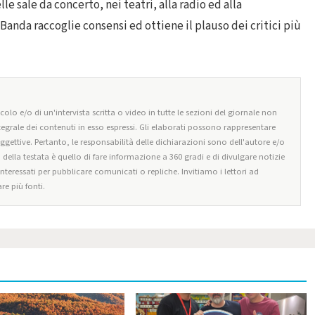
le sale da concerto, nei teatri, alla radio ed alla
a Banda raccoglie consensi ed ottiene il plauso dei critici più
olo e/o di un'intervista scritta o video in tutte le sezioni del giornale non
tegrale dei contenuti in esso espressi. Gli elaborati possono rappresentare
oggettive. Pertanto, le responsabilità delle dichiarazioni sono dell'autore e/o
o della testata è quello di fare informazione a 360 gradi e di divulgare notizie
 interessati per pubblicare comunicati o repliche. Invitiamo i lettori ad
re più fonti.