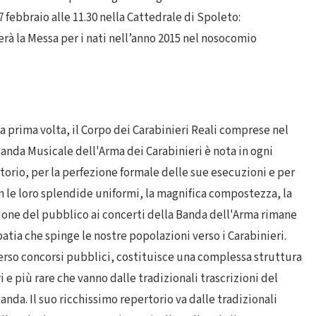
 febbraio alle 11.30 nella Cattedrale di Spoleto:
rà la Messa per i nati nell’anno 2015 nel nosocomio
la prima volta, il Corpo dei Carabinieri Reali comprese nel
anda Musicale dell'Arma dei Carabinieri è nota in ogni
torio, per la perfezione formale delle sue esecuzioni e per
con le loro splendide uniformi, la magnifica compostezza, la
one del pubblico ai concerti della Banda dell'Arma rimane
atia che spinge le nostre popolazioni verso i Carabinieri.
averso concorsi pubblici, costituisce una complessa struttura
e più rare che vanno dalle tradizionali trascrizioni del
anda. Il suo ricchissimo repertorio va dalle tradizionali