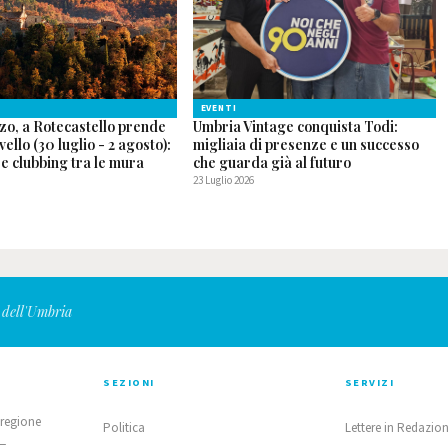
EVENTI
zo, a Rotecastello prende
Umbria Vintage conquista Todi:
ivello (30 luglio - 2 agosto):
migliaia di presenze e un successo
p e clubbing tra le mura
che guarda già al futuro
23 Luglio 2026
 dell'Umbria
SEZIONI
SERVIZI
 regione
Politica
Lettere in Redazio
 —