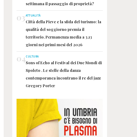
settimana il passaggio di proprietà?
03
ATTUALITÀ
Città della Pieve e la sfida del turismo: la
qualità del soggiorno premia il
territorio. Permanenza media a 3,13
giorni nei primi mesi del 2026
04
CULTURA
Sons of Echo al Festival dei Due Mondi di
Spoleto . Le stelle della danza
contemporanea incontrano il re del jazz
Gregory Porter