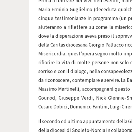
Prima di entrare nel vivo dell’evento, mons
Maria Erminia Guglielmo (deceduta qualche 
cinque testimonianze in programma (un pr
aiuteranno a riflettere su come la miseric
dove la disperazione aveva preso il sopravv
della Caritas diocesana Giorgio Pallucco ri
Misericordia, quest’opera segno molto impo
rifiorire la vita di molte persone non solo
sorriso e con il dialogo, nella consapevolez
da riconoscere, contemplare e servire. La Ba
Massimo Martinelli, accompagnerà questo po
Gounod, Giuseppe Verdi, Nick Glennie-Smi
Cesare Dobici, Domenico Fantini, Luigi Cire
Il secondo ed ultimo appuntamento della Gio
della diocesi di Spoleto-Norcia in collaboraz