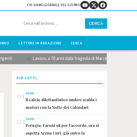
CHI SIAMO
GIORNALE DEL GIORNO
CERCA
IORNO
LETTERE IN REDAZIONE
CERCA
Lavoro, a 70 anni dalla tragedia di Marcinelle la memoria dive
PIÙ LETTI
01
SPORT
Il calcio dilettantistico umbro scalda i
motori con la Notte dei Calendari
02
SPORT
Perugia: Faroni ok per l’accordo, ora si
aspetta Arena Curi: già entro la