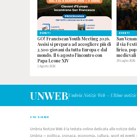
EVENTI
EVENTI
GO! Franciscan Youth Meeting 2026.
San Venan
Assisi si prepara ad accogliere più di
il via Fest
2.500 giovani da tutta Europa e dal
lirica, po
mondo. Il 6 agosto l'incontro con
medievali
Papa Leone XIV
29 Luglio 2026
1 Agosto 2026
UNWEB
Umbria Notizie Web – Ultime notizie
CHI SIAMO
Umbria Notizie Web è la testata online dedicata alle notizie della
Umbria — politica, cronaca, economia, cultura, sport ed eventi