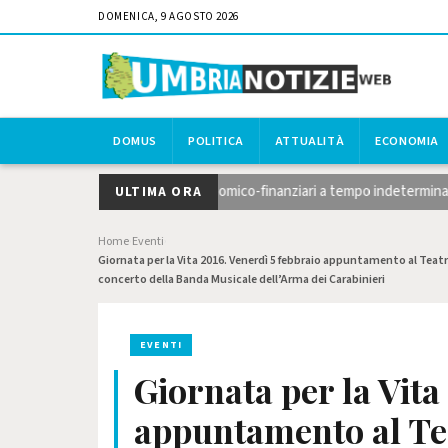
DOMENICA, 9 AGOSTO 2026
DOMUS
POLITICA
ATTUALITÀ
ECONOMIA
rso per 10 funzionari economico-finanziari a tempo indeterminato, domande
ULTIMA ORA
Home
Eventi
›
›
Giornata per la Vita 2016. Venerdì 5 febbraio appuntamento al Tea
concerto della Banda Musicale dell’Arma dei Carabinieri
EVENTI
Giornata per la Vita
appuntamento al Tea