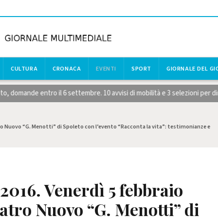
CULTURA
CRONACA
EVENTI
SPORT
GIORNALE DEL G
 entro il 6 settembre. 10 avvisi di mobilità e 3 selezioni per dirigenti
tro Nuovo “G. Menotti” di Spoleto con l’evento “Racconta la vita”: testimonianze e
 2016. Venerdì 5 febbraio
tro Nuovo “G. Menotti” di