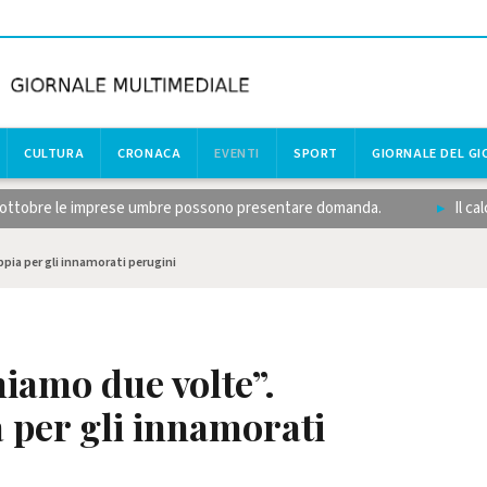
CULTURA
CRONACA
EVENTI
SPORT
GIORNALE DEL G
ottobre le imprese umbre possono presentare domanda.
Il calcio 
pia per gli innamorati perugini
iamo due volte”.
 per gli innamorati