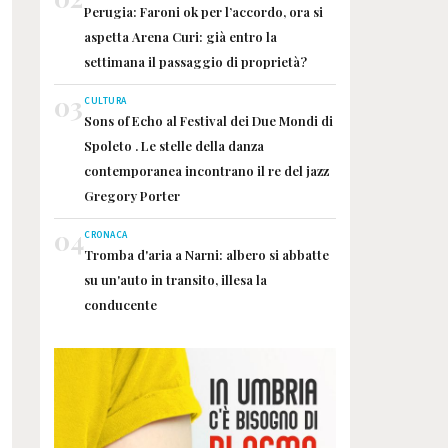
Perugia: Faroni ok per l’accordo, ora si
aspetta Arena Curi: già entro la
settimana il passaggio di proprietà?
03
CULTURA
Sons of Echo al Festival dei Due Mondi di
Spoleto . Le stelle della danza
contemporanea incontrano il re del jazz
Gregory Porter
04
CRONACA
Tromba d'aria a Narni: albero si abbatte
su un'auto in transito, illesa la
conducente