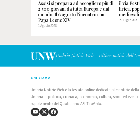
Assisi si prepara ad accogliere più di
il via Fest
2.500 giovani da tutta Europa e dal
lirica, po
mondo. Il 6 agosto l'incontro con
medievali
Papa Leone XIV
29 Luglio 2026
1 Agosto 2026
UNW
Umbria Notizie Web – Ultime notizie dell'U
CHI SIAMO
Umbria Notizie Web è la testata online dedicata alle notizie della
Umbria — politica, cronaca, economia, cultura, sport ed eventi
supplemento del Quotidiano ASI TifoGrifo.