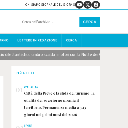
CHI SIAMO
GIORNALE DEL GIORNO
CERCA
IORNO
LETTERE IN REDAZIONE
CERCA
dilettantistico umbro scalda i motori con la Notte dei Calendari
L
PIÙ LETTI
01
ATTUALITÀ
Città della Pieve e la sfida del turismo: la
qualità del soggiorno premia il
territorio. Permanenza media a 3,13
giorni nei primi mesi del 2026
02
SPORT