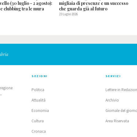
ivello (30 luglio - 2 agosto):
migliaia di presenze e un successo
p e clubbing tra le mura
che guarda già al futuro
23 Luglio 2026
mbria
SEZIONI
SERVIZI
 regione
Politica
Lettere in Redazio
 —
Attualità
Archivio
Economia
Giornale del giorn
Cultura
Area Riservata
Cronaca