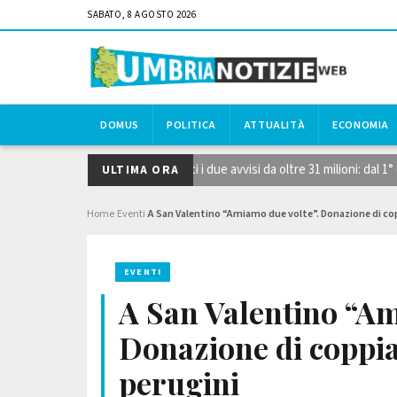
SABATO, 8 AGOSTO 2026
DOMUS
POLITICA
ATTUALITÀ
ECONOMIA
e strategiche STEP, pubblicati i due avvisi da oltre 31 milioni: dal 1° 
ULTIMA ORA
Home
Eventi
A San Valentino “Amiamo due volte”. Donazione di cop
›
›
EVENTI
A San Valentino “Am
Donazione di coppia
perugini