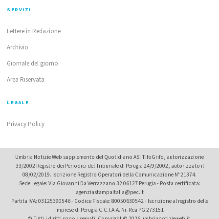
SERVIZI
Lettere in Redazione
Archivio
Giornale del giorno
Area Riservata
LEGALE
Privacy Policy
Umbria Notizie Web supplemento del Quotidiano ASI TifoGrifo, autorizzazione
33/2002 Registro dei Periodici del Tribunale di Perugia 24/9/2002, autorizzato il
08/02/2019. Iscrizione Registro Operatori della Comunicazione N° 21374.
Sede Legale: Via Giovanni Da Verrazzano 32 06127 Perugia - Posta certificata:
agenziastampaitalia@pec.it
Partita IVA: 03125390546 - Codice Fiscale: 80050630542 - Iscrizione al registro delle
imprese di Perugia C.C.I.A.A. Nr. Rea PG 273151
© Tutti i diritti sono riservati. Copyright © 2026 umbrianotizieweb.it.