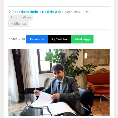
Di
Redazione Umbria Notizie Web
8 Luglio 2026 – 16:48
3 min di lettura
Stampa
Facebook
X / Twitter
WhatsApp
CONDIVIDI