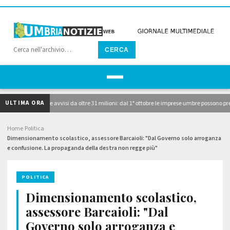
CERCA
ULTIMA ORA
ubblicati i due avvisi da oltre 31 milioni: dal 1° ottobre le imprese umbre possono prese
Home
Politica
›
›
Dimensionamento scolastico, assessore Barcaioli: "Dal Governo solo arroganza
e confusione. La propaganda della destra non regge più"
POLITICA
Dimensionamento scolastico,
assessore Barcaioli: "Dal
Governo solo arroganza e