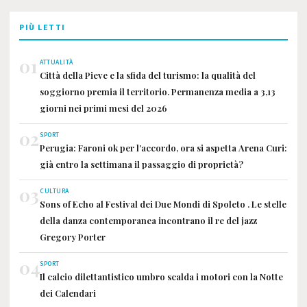
PIÙ LETTI
01
ATTUALITÀ
Città della Pieve e la sfida del turismo: la qualità del
soggiorno premia il territorio. Permanenza media a 3,13
giorni nei primi mesi del 2026
02
SPORT
Perugia: Faroni ok per l’accordo, ora si aspetta Arena Curi:
già entro la settimana il passaggio di proprietà?
03
CULTURA
Sons of Echo al Festival dei Due Mondi di Spoleto . Le stelle
della danza contemporanea incontrano il re del jazz
Gregory Porter
04
SPORT
Il calcio dilettantistico umbro scalda i motori con la Notte
dei Calendari