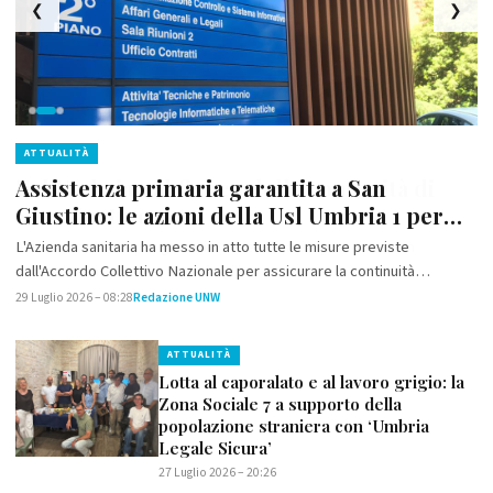
❮
❯
ATTUALITÀ
Assistenza primaria garantita a San
Giustino: le azioni della Usl Umbria 1 per
tutelare i cittadini
L'Azienda sanitaria ha messo in atto tutte le misure previste
dall'Accordo Collettivo Nazionale per assicurare la continuità
dell'assistenza sanitaria nel Comune
29 Luglio 2026 – 08:28
Redazione UNW
ATTUALITÀ
Lotta al caporalato e al lavoro grigio: la
Zona Sociale 7 a supporto della
popolazione straniera con ‘Umbria
Legale Sicura’
27 Luglio 2026 – 20:26