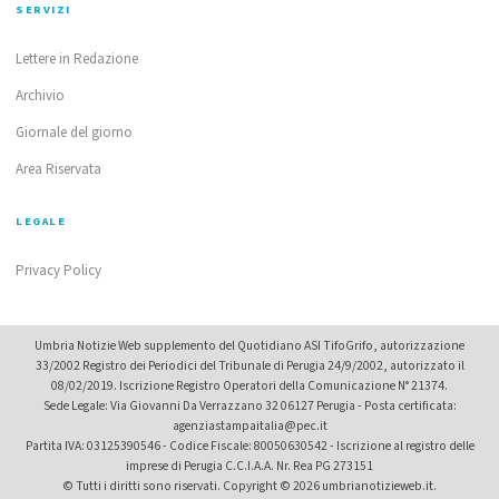
SERVIZI
Lettere in Redazione
Archivio
Giornale del giorno
Area Riservata
LEGALE
Privacy Policy
Umbria Notizie Web supplemento del Quotidiano ASI TifoGrifo, autorizzazione
33/2002 Registro dei Periodici del Tribunale di Perugia 24/9/2002, autorizzato il
08/02/2019. Iscrizione Registro Operatori della Comunicazione N° 21374.
Sede Legale: Via Giovanni Da Verrazzano 32 06127 Perugia - Posta certificata:
agenziastampaitalia@pec.it
Partita IVA: 03125390546 - Codice Fiscale: 80050630542 - Iscrizione al registro delle
imprese di Perugia C.C.I.A.A. Nr. Rea PG 273151
© Tutti i diritti sono riservati. Copyright © 2026 umbrianotizieweb.it.