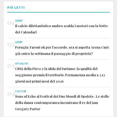
PIÙ LETTI
01
SPORT
Il calcio dilettantistico umbro scalda i motori con la Notte
dei Calendari
02
SPORT
Perugia: Faroni ok per l’accordo, ora si aspetta Arena Curi:
già entro la settimana il passaggio di proprietà?
03
ATTUALITÀ
Città della Pieve e la sfida del turismo: la qualità del
soggiorno premia il territorio. Permanenza media a 3,13
giorni nei primi mesi del 2026
04
CULTURA
Sons of Echo al Festival dei Due Mondi di Spoleto . Le stelle
della danza contemporanea incontrano il re del jazz
Gregory Porter