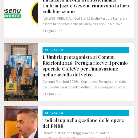
Umbria Jazz e Gesenu rinnovano la loro
collaborazione
(UNWEB) PERUGIA, - Dal 3 al 12 luglio Perugia tornerà a
essere la capitale della musica jazz con una nuova
edizione di Umbria Jazz. Anche quest'anno, al fianco
3 Luglio 2026
del festival, ci sarà Gesenu, che…
ATTUALITÀ
L'Umbria protagonista ai Comuni
Ricicloni 2026: Perugia riceve il premio
speciale CoReVe per l'innovazione
nella raccolta del vetro
Comuni Ricicloni 2026: Il Comune di Perugia premiato
da CoReVe per il progetto delle nuove campane "Smart
Waste". A Gesenu e al Comune il riconoscimento
2 Luglio 2026
speciale per l'innovazione nella raccolta del…
ATTUALITÀ
Todi al top nella gestione delle opere
del PNRR
L'Amministrazione Ruggiano ha ultimato e