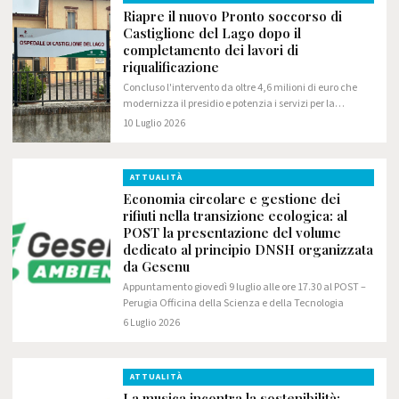
Riapre il nuovo Pronto soccorso di
Castiglione del Lago dopo il
completamento dei lavori di
riqualificazione
Concluso l'intervento da oltre 4,6 milioni di euro che
modernizza il presidio e potenzia i servizi per la
comunità del Trasimeno
10 Luglio 2026
ATTUALITÀ
Economia circolare e gestione dei
rifiuti nella transizione ecologica: al
POST la presentazione del volume
dedicato al principio DNSH organizzata
da Gesenu
Appuntamento giovedì 9 luglio alle ore 17.30 al POST –
Perugia Officina della Scienza e della Tecnologia
6 Luglio 2026
ATTUALITÀ
La musica incontra la sostenibilità: