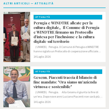
ALTRI ARTICOLI — ATTUALITÀ
ATTUALITÀ
Perugia e WINDTRE alleate per la
cultura digitale。Il Comune di Perugia
e WINDTRE firmano un Protocollo
d'intesa per l'inclusione e la cultura
digitale sul territorio
（UNWEB）Perugia. Il Comune di Perugia e WINDTRE
hanno siglato un Protocollo di cooperazione ufficiale
volto a promuovere la cittadinanza digitale e l'uso
14 Luglio 2026
consapevole delle nuove tecnologie.
ATTUALITÀ
Gesenu, Piacenti traccia il bilancio di
fine mandato: "Ora siamo un'azienda
virtuosa e sostenibile"
（UNWEB）Perugia. Alla Gesenu è giunta la fine di
un'era. Dopo nove anni Luciano Piacenti non sarà più
l'amministratore delegato (a partire dal prossimo mese
14 Luglio 2026
di settembre andrà a prestare la sua opera…