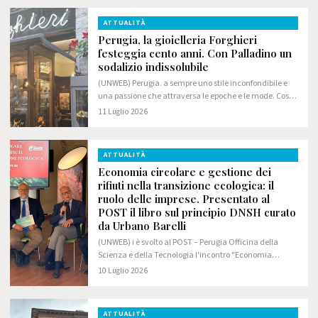
ATTUALITÀ
Perugia, la gioielleria Forghieri
festeggia cento anni. Con Palladino un
sodalizio indissolubile
(UNWEB) Perugia. a sempre uno stile inconfondibile e
una passione che attraversa le epoche e le mode. Così
la gioielleria Forghieri, uno degli indiscussi punti di
11 Luglio 2026
riferimento del settore orafo…
ATTUALITÀ
Economia circolare e gestione dei
rifiuti nella transizione ecologica: il
ruolo delle imprese. Presentato al
POST il libro sul principio DNSH curato
da Urbano Barelli
(UNWEB) i è svolto al POST – Perugia Officina della
Scienza e della Tecnologia l'incontro "Economia
circolare e gestione dei rifiuti nella transizione
10 Luglio 2026
ecologica", promosso da Gesenu in occasione…
ATTUALITÀ