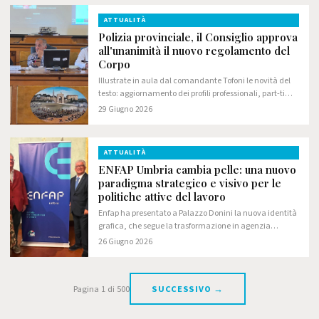
ATTUALITÀ
Polizia provinciale, il Consiglio approva
all'unanimità il nuovo regolamento del
Corpo
Illustrate in aula dal comandante Tofoni le novità del
testo: aggiornamento dei profili professionali, part-time
sperimentale e rafforzamento delle funzioni della
29 Giugno 2026
Vicecomandante
ATTUALITÀ
ENFAP Umbria cambia pelle: una nuovo
paradigma strategico e visivo per le
politiche attive del lavoro
Enfap ha presentato a Palazzo Donini la nuova identità
grafica, che segue la trasformazione in agenzia
formativa
26 Giugno 2026
Pagina 1 di 500
SUCCESSIVO →