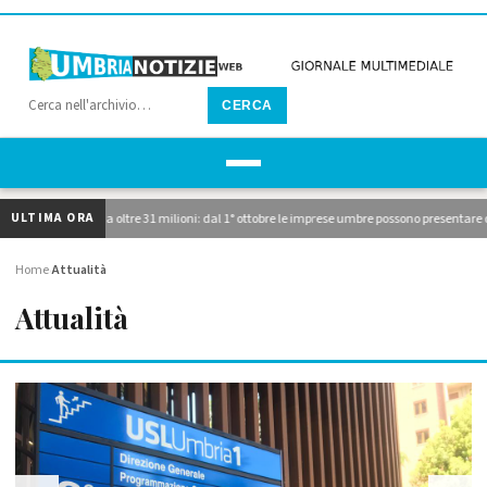
CERCA
ULTIMA ORA
 i due avvisi da oltre 31 milioni: dal 1° ottobre le imprese umbre possono presentare dom
Home
Attualità
›
Attualità