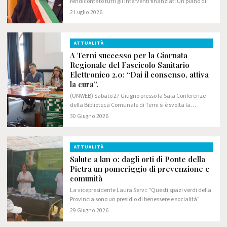
rendicontato tutti gli interventi finanziati Un piano di
investimenti storico è stato portato a termine senza
2 Luglio 2026
errori, contenzioni e ritardi
ATTUALITÀ
A Terni successo per la Giornata
Regionale del Fascicolo Sanitario
Elettronico 2.0: “Dai il consenso, attiva
la cura”.
(UNWEB) Sabato 27 Giugno presso la Sala Conferenze
della Biblioteca Comunale di Terni si è svolta la
Giornata regionale del Fascicolo Sanitario Elettronico –
30 Giugno 2026
“Dai il consenso, attiva la cura”.
ATTUALITÀ
Salute a km 0: dagli orti di Ponte della
Pietra un pomeriggio di prevenzione e
comunità
La vicepresidente Laura Servi: "Questi spazi verdi della
Provincia sono un presidio di benessere e socialità"
29 Giugno 2026