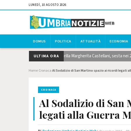
LUNEDÌ, 10 AGOSTO 2026
DOMUS
POLITICA
ATTUALITÀ
ECONOMIA
der 20. Perugine alla ribalt: brilla Margherita Castellani, sesta nei 200. Cal
ULTIMA ORA
Home
Cronaca
Al Sodalizio di San Martino spazio ai ricordi legati a
›
›
CRONACA
Al Sodalizio di San 
legati alla Guerra 