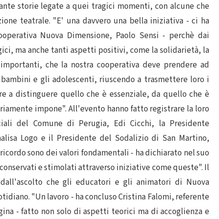
ante storie legate a quei tragici momenti, con alcune che
one teatrale. "E' una davvero una bella iniziativa - ci ha
Cooperativa Nuova Dimensione, Paolo Sensi - perchè dai
ici, ma anche tanti aspetti positivi, come la solidarietà, la
i importanti, che la nostra cooperativa deve prendere ad
bambini e gli adolescenti, riuscendo a trasmettere loro i
ire a distinguere quello che è essenziale, da quello che è
riamente impone". All'evento hanno fatto registrare la loro
ciali del Comune di Perugia, Edi Cicchi, la Presidente
nnalisa Logo e il Presidente del Sodalizio di San Martino,
 ricordo sono dei valori fondamentali - ha dichiarato nel suo
conservati e stimolati attraverso iniziative come queste". Il
all'ascolto che gli educatori e gli animatori di Nuova
idiano. "Un lavoro - ha concluso Cristina Falomi, referente
na - fatto non solo di aspetti teorici ma di accoglienza e