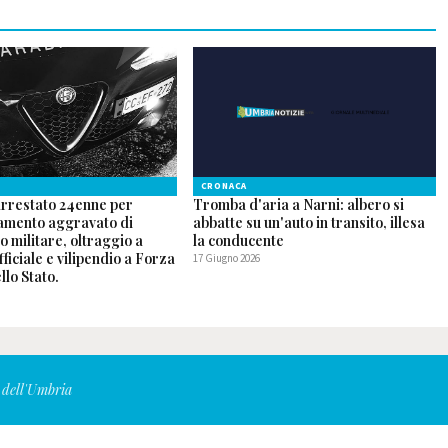
CRONACA
arrestato 24enne per
Tromba d'aria a Narni: albero si
mento aggravato di
abbatte su un'auto in transito, illesa
o militare, oltraggio a
la conducente
fficiale e vilipendio a Forza
17 Giugno 2026
lo Stato.
6
 dell'Umbria