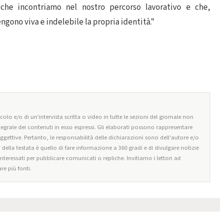
 che incontriamo nel nostro percorso lavorativo e che,
ngono viva e indelebile la propria identità."
olo e/o di un'intervista scritta o video in tutte le sezioni del giornale non
tegrale dei contenuti in esso espressi. Gli elaborati possono rappresentare
oggettive. Pertanto, le responsabilità delle dichiarazioni sono dell'autore e/o
o della testata è quello di fare informazione a 360 gradi e di divulgare notizie
 interessati per pubblicare comunicati o repliche. Invitiamo i lettori ad
re più fonti.