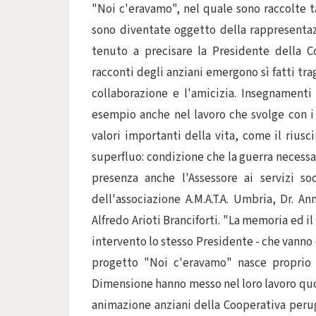
"Noi c'eravamo", nel quale sono raccolte t
sono diventate oggetto della rappresentazi
tenuto a precisare la Presidente della 
racconti degli anziani emergono sì fatti trag
collaborazione e l'amicizia. Insegnament
esempio anche nel lavoro che svolge con i 
valori importanti della vita, come il riusc
superfluo: condizione che la guerra necessa
presenza anche l'Assessore ai servizi so
dell'associazione A.M.A.T.A. Umbria, Dr. A
Alfredo Arioti Branciforti. "La memoria ed il
intervento lo stesso Presidente - che vanno 
progetto "Noi c'eravamo" nasce proprio d
Dimensione hanno messo nel loro lavoro quot
animazione anziani della Cooperativa perugi