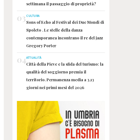
settimana il passaggio di proprietà?
03
CULTURA
Sons of Echo al Festival dei Due Mondi di
Spoleto . Le stelle della danza
contemporanea incontrano il re del jazz
Gregory Porter
04
ATTUALITÀ
Città della Pieve e la sfida del turismo: la
qualità del soggiorno premia il
territorio. Permanenza media a 3,13
giorni nei primi mesi del 2026