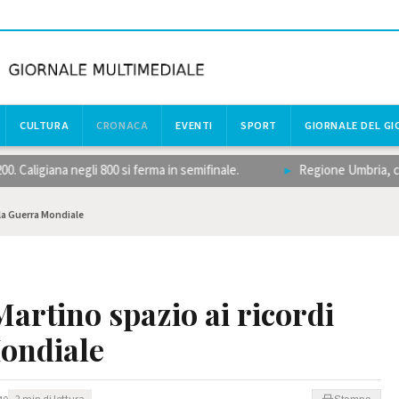
CULTURA
CRONACA
EVENTI
SPORT
GIORNALE DEL G
igiana negli 800 si ferma in semifinale.
Regione Umbria, concorso
lla Guerra Mondiale
Martino spazio ai ricordi
Mondiale