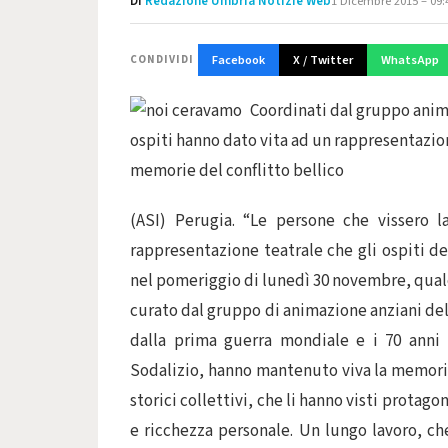
Di
Redazione Umbria Notizie Web
1 Dicembre 2015 – 09:
Facebook
X / Twitter
WhatsApp
CONDIVIDI
Coordinati dal gruppo anim
ospiti hanno dato vita ad un rappresentazion
memorie del conflitto bellico
(ASI) Perugia. “Le persone che vissero la
rappresentazione teatrale che gli ospiti d
nel pomeriggio di lunedì 30 novembre, qual
curato dal gruppo di animazione anziani de
dalla prima guerra mondiale e i 70 anni 
Sodalizio, hanno mantenuto viva la memoria 
storici collettivi, che li hanno visti prota
e ricchezza personale. Un lungo lavoro, ch