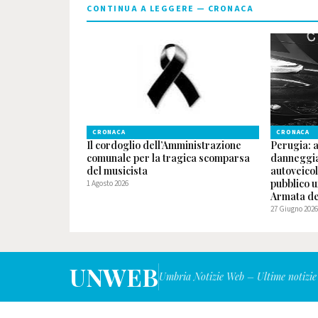
CONTINUA A LEGGERE — CRONACA
CRONACA
CRONACA
Il cordoglio dell’Amministrazione
Perugia: 
comunale per la tragica scomparsa
danneggia
del musicista
autoveicol
pubblico u
1 Agosto 2026
Armata del
27 Giugno 202
UNWEB
Umbria Notizie Web – Ultime notizie