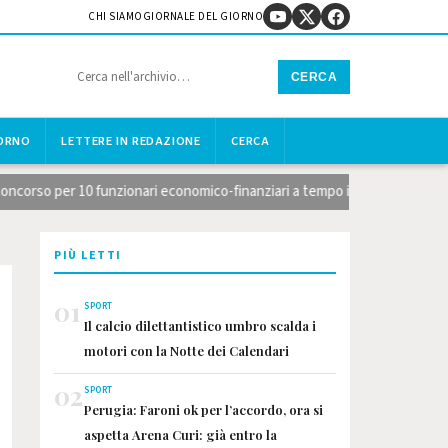
CHI SIAMO
GIORNALE DEL GIORNO
CERCA
IORNO
LETTERE IN REDAZIONE
CERCA
 per 10 funzionari economico-finanziari a tempo indeterminato, domande en
PIÙ LETTI
01
SPORT
Il calcio dilettantistico umbro scalda i
motori con la Notte dei Calendari
02
SPORT
Perugia: Faroni ok per l’accordo, ora si
aspetta Arena Curi: già entro la