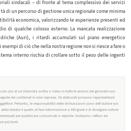
riali sindacali – di fronte al tema complessivo dei servizi
ità di un percorso di gestione unica regionale come minima
ibilità economica, valorizzando le esperienze presenti ed
dio di qualche colosso esterno. La mancata realizzazione
idriche (Auri), i ritardi accumulati sul piano energetico
i esempi di ciò che nella nostra regione non si riesce a fare o
stema interno rischia di crollare sotto il peso delle ingenti
olo e/o di un'intervista scritta o video in tutte le sezioni del giornale non
tegrale dei contenuti in esso espressi. Gli elaborati possono rappresentare
oggettive. Pertanto, le responsabilità delle dichiarazioni sono dell'autore e/o
o della testata è quello di fare informazione a 360 gradi e di divulgare notizie
 interessati per pubblicare comunicati o repliche. Invitiamo i lettori ad
re più fonti.