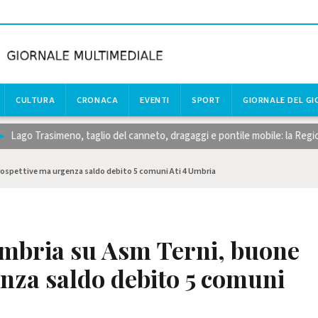
CULTURA
CRONACA
EVENTI
SPORT
GIORNALE DEL G
o Trasimeno, taglio del canneto, dragaggi e pontile mobile: la Regione raf
rospettive ma urgenza saldo debito 5 comuni Ati 4 Umbria
 Umbria su Asm Terni, buone
nza saldo debito 5 comuni