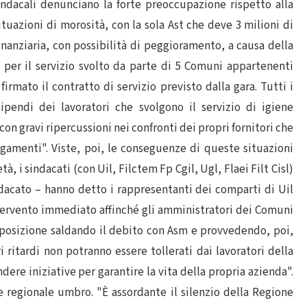
sindacali denunciano la forte preoccupazione rispetto alla
ituazioni di morosità, con la sola Ast che deve 3 milioni di
finanziaria, con possibilità di peggioramento, a causa della
per il servizio svolto da parte di 5 Comuni appartenenti
irmato il contratto di servizio previsto dalla gara. Tutti i
ipendi dei lavoratori che svolgono il servizio di igiene
n gravi ripercussioni nei confronti dei propri fornitori che
pagamenti". Viste, poi, le conseguenze di queste situazioni
tà, i sindacati (con Uil, Filctem Fp Cgil, Ugl, Flaei Filt Cisl)
ndacato – hanno detto i rappresentanti dei comparti di Uil
tervento immediato affinché gli amministratori dei Comuni
 posizione saldando il debito con Asm e provvedendo, poi,
 ritardi non potranno essere tollerati dai lavoratori della
dere iniziative per garantire la vita della propria azienda".
e regionale umbro. "È assordante il silenzio della Regione