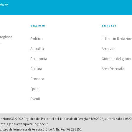
mbria
SEZIONI
SERVIZI
 regione
Politica
Lettere in Redazio
 —
Attualità
Archivio
Economia
Giornale del giorn
Cultura
Area Riservata
Cronaca
Sport
Eventi
zione 33/2002 Registro dei Periodici del Tribunale di Perugia 24/9/2002, autorizzato il 08/
icata: agenziastampaitalia@pec.it
istro delle imprese di Perugia C.C.I.A.A. Nr. Rea PG 273151