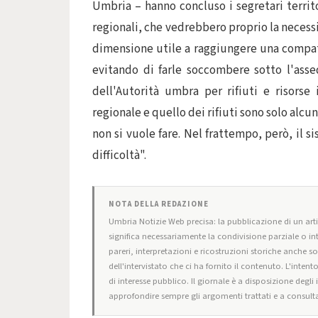
Umbria – hanno concluso i segretari territo
regionali, che vedrebbero proprio la necess
dimensione utile a raggiungere una compat
evitando di farle soccombere sotto l'asse
dell'Autorità umbra per rifiuti e risorse 
regionale e quello dei rifiuti sono solo alcun
non si vuole fare. Nel frattempo, però, il si
difficoltà".
NOTA DELLA REDAZIONE
Umbria Notizie Web precisa: la pubblicazione di un artic
significa necessariamente la condivisione parziale o in
pareri, interpretazioni e ricostruzioni storiche anche s
dell'intervistato che ci ha fornito il contenuto. L'intent
di interesse pubblico. Il giornale è a disposizione degli
approfondire sempre gli argomenti trattati e a consulta