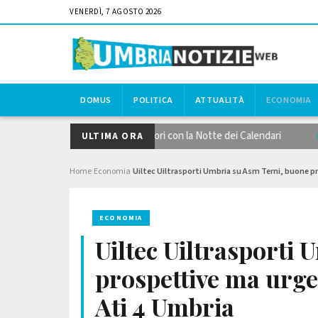
VENERDÌ, 7 AGOSTO 2026
DOMUS
POLITICA
ATTUALITÀ
ECONOMIA
ettantistico umbro scalda i motori con la Notte dei Calendari
Lag
ULTIMA ORA
Home
Economia
Uiltec Uiltrasporti Umbria su Asm Terni, buone p
›
›
ECONOMIA
Uiltec Uiltrasporti
prospettive ma urge
Ati 4 Umbria