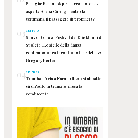
Perugia: Faroni ok per l’accordo, ora si
aspetta Arena Curi: già entro la
settimana il passaggio di proprietà?
03
CULTURA
Sons of Echo al Festival dei Due Mondi di
Spoleto . Le stelle della danza
contemporanea incontrano il re del jazz
Gregory Porter
04
CRONACA
Tromba d'aria a Narni: albero si abbatte
su un'auto in transito, illesa la
conducente