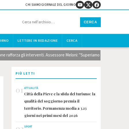
CHI SIAMO
GIORNALE DEL GIORNO
CERCA
IORNO
LETTERE IN REDAZIONE
CERCA
forza gli interventi. Assessore Meloni: "Superiamo la logica dell'emergenz
PIÙ LETTI
01
ATTUALITÀ
Città della Pieve e la sfida del turismo: la
qualità del soggiorno premia il
territorio. Permanenza media a 3,13
giorni nei primi mesi del 2026
02
SPORT