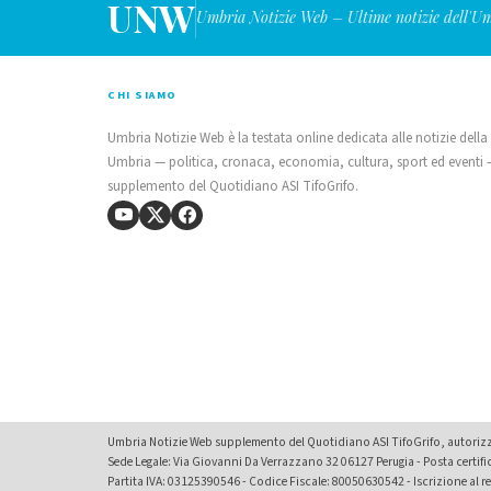
UNW
Umbria Notizie Web – Ultime notizie dell'U
CHI SIAMO
Umbria Notizie Web è la testata online dedicata alle notizie della
Umbria — politica, cronaca, economia, cultura, sport ed eventi
supplemento del Quotidiano ASI TifoGrifo.
Umbria Notizie Web supplemento del Quotidiano ASI TifoGrifo, autorizza
Sede Legale: Via Giovanni Da Verrazzano 32 06127 Perugia - Posta certif
Partita IVA: 03125390546 - Codice Fiscale: 80050630542 - Iscrizione al reg