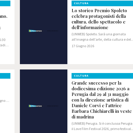
CULTURA
Lo storico Premio Spoleto
ano.
celebra protagonisti della
cultura, dello spettacolo e
2
dell'informazione
(UNWEB) Spoleto. Sarà una giornata
all'insegna dell'arte, della cultura e del
6:30
prestigio quella in programma il prossim
Radini
17 Giugno 2026
27 giugno nella suggestiva Chiesa della
Misericordia di Spoleto, dove andrà in…
CULTURA
Grande successo per la
dodicesima edizione 2026 a
Perugia dal 29 al 31 maggio
con la direzione artistica di
ugno e
Daniele Corvi e l’attrice
Barbara Chichiarelli in veste
 della
di madrina
(UNWEB) Perugia. Si è conclusoa Perugia
il Love Film Festival 2026, primo festival