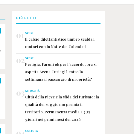
PIÙ LETTI
01
SPORT
Il calcio dilettantistico umbro scalda i
motori con la Notte dei Calendari
a
02
SPORT
Perugia: Faroni ok per l’accordo, ora si
aspetta Arena Curi: già entro la
settimana il passaggio di proprietà?
03
ATTUALITÀ
Città della Pieve e la sfida del turismo: la
qualità del soggiorno premia il
territorio. Permanenza media a 3,13
giorni nei primi mesi del 2026
04
CULTURA