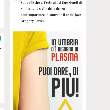
Sons of Echo al Festival dei Due Mondi di
Spoleto . Le stelle della danza
contemporanea incontrano il re del jazz
Gregory Porter
r