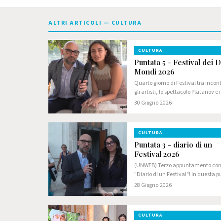
ALTRI ARTICOLI — CULTURA
CULTURA
Puntata 5 - Festival dei 
Mondi 2026
Quarto giorno di Festival tra incont
gli artisti, lo spettacolo Platanov e i
premio Spoleto Arte con sorpresa fi
30 Giugno 2026
Iscriviti al canale @SpoletonlineVi
non perderti nulla del Festival…
CULTURA
Puntata 3 - diario di un
Festival 2026
(UNWEB) Terzo appuntamento co
"Diario di un Festival"! In questa 
la prima assoluta di Educazione
28 Giugno 2026
Sentimentale, il premio Socially Co
lo spettacolo Seven Ages alla Rocc
Albornoziana…
CULTURA