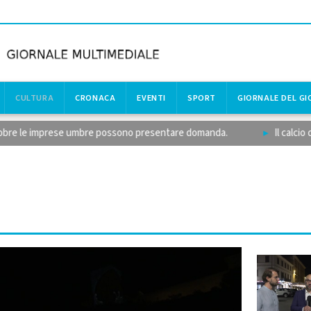
CULTURA
CRONACA
EVENTI
SPORT
GIORNALE DEL G
e le imprese umbre possono presentare domanda.
Il calcio diletta