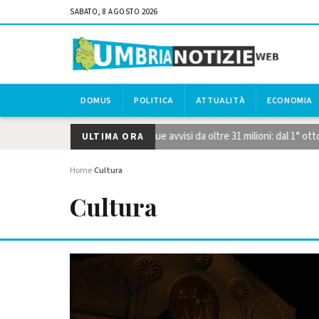
SABATO, 8 AGOSTO 2026
DOMUS
POLITICA
ATTUALITÀ
ECONOMIA
tegiche STEP, pubblicati i due avvisi da oltre 31 milioni: dal 1° ottobr
ULTIMA ORA
Home
Cultura
›
Cultura