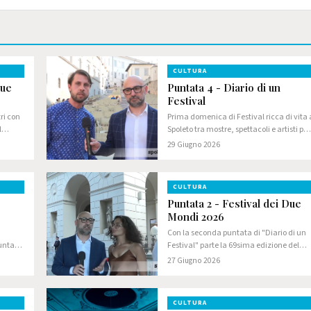
CULTURA
Due
Puntata 4 - Diario di un
Festival
ri con
Prima domenica di Festival ricca di vita 
l
Spoleto tra mostre, spettacoli e artisti per
nale!
le vie della città, che ritrova finalmente
29 Giugno 2026
deo per
l'aria "da Festival"!
CULTURA
Puntata 2 - Festival dei Due
Mondi 2026
n
Con la seconda puntata di "Diario di un
puntata
Festival" parte la 69sima edizione del
Festival dei Due Mondi, la prima targata
27 Giugno 2026
rrect e
Daniele Cipriani. L'opera lirica "Vanessa"
a
di Samuel Barber, su libretto di…
CULTURA