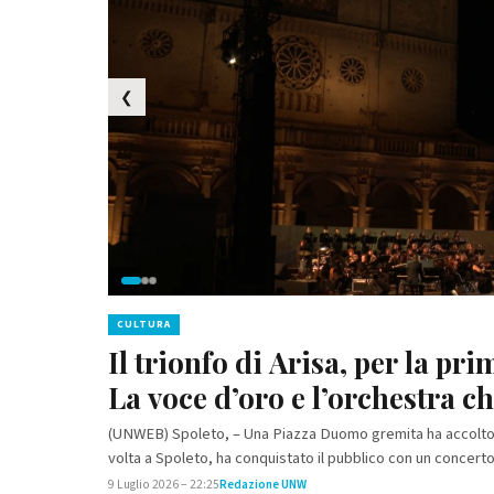
❮
CULTURA
CULTURA
Il trionfo di Arisa, per la pri
Umbria Film Festival 2026 al 
La voce d’oro e l’orchestra 
celebra trent'anni di cinema s
(UNWEB) Spoleto, – Una Piazza Duomo gremita ha accolto ieri
Da mercoledì 15 a domenica 19 luglio la 30ª edizione torna
volta a Spoleto, ha conquistato il pubblico con un concerto
gratuite, incontri, due concorsi dedicati ai cortometragg
9 Luglio 2026 – 22:25
8 Luglio 2026 – 13:40
Redazione UNW
Redazione UNW