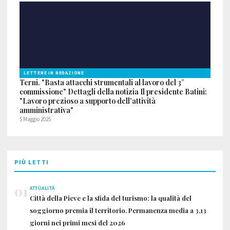
LETTERE IN REDAZIONE
Terni. "Basta attacchi strumentali al lavoro del 3°
commissione" Dettagli della notizia Il presidente Batini:
"Lavoro prezioso a supporto dell'attività
amministrativa"
5 Maggio 2025
PIÙ LETTI
01
ATTUALITÀ
Città della Pieve e la sfida del turismo: la qualità del
soggiorno premia il territorio. Permanenza media a 3,13
giorni nei primi mesi del 2026