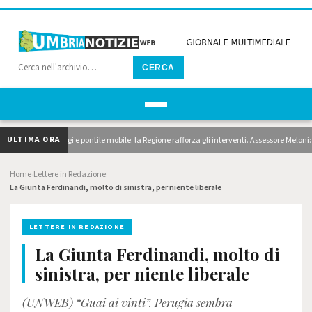
CERCA
ULTIMA ORA
neto, dragaggi e pontile mobile: la Regione rafforza gli interventi. Assessore Meloni: "Su
Home
Lettere in Redazione
›
›
La Giunta Ferdinandi, molto di sinistra, per niente liberale
LETTERE IN REDAZIONE
La Giunta Ferdinandi, molto di
sinistra, per niente liberale
(UNWEB) “Guai ai vinti”. Perugia sembra