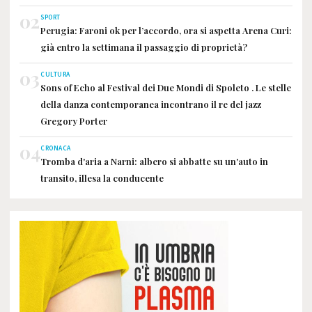
02
SPORT
Perugia: Faroni ok per l’accordo, ora si aspetta Arena Curi:
già entro la settimana il passaggio di proprietà?
03
CULTURA
Sons of Echo al Festival dei Due Mondi di Spoleto . Le stelle
della danza contemporanea incontrano il re del jazz
Gregory Porter
04
CRONACA
Tromba d'aria a Narni: albero si abbatte su un'auto in
transito, illesa la conducente