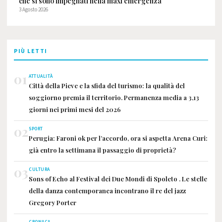
che si sono impegnati nella maxi emergenza"
3 Agosto 2026
PIÙ LETTI
01
ATTUALITÀ
Città della Pieve e la sfida del turismo: la qualità del
soggiorno premia il territorio. Permanenza media a 3,13
giorni nei primi mesi del 2026
02
SPORT
Perugia: Faroni ok per l’accordo, ora si aspetta Arena Curi:
già entro la settimana il passaggio di proprietà?
03
CULTURA
Sons of Echo al Festival dei Due Mondi di Spoleto . Le stelle
della danza contemporanea incontrano il re del jazz
Gregory Porter