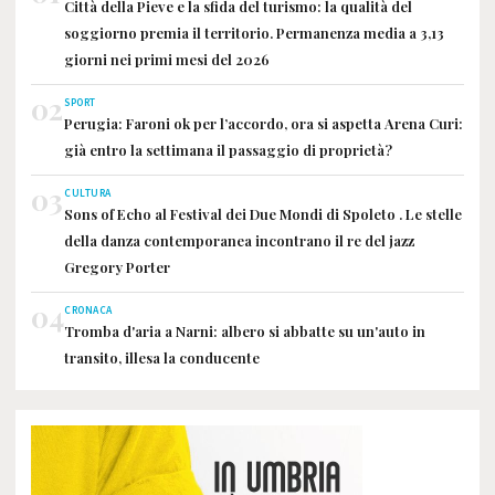
Città della Pieve e la sfida del turismo: la qualità del
soggiorno premia il territorio. Permanenza media a 3,13
giorni nei primi mesi del 2026
02
SPORT
Perugia: Faroni ok per l’accordo, ora si aspetta Arena Curi:
già entro la settimana il passaggio di proprietà?
03
CULTURA
Sons of Echo al Festival dei Due Mondi di Spoleto . Le stelle
della danza contemporanea incontrano il re del jazz
Gregory Porter
04
CRONACA
Tromba d'aria a Narni: albero si abbatte su un'auto in
transito, illesa la conducente