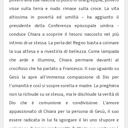
povero alla sua nascita fu posto in una greppia, povero
visse sulla terra e nudo rimase sulla croce. La vita
altissima in povertà ed umiltà – ha aggiunto il
presidente della Conferenza episcopale umbra -
conduce Chiara a scoprire il tesoro nascosto nel più
intimo di se stessa. La perla del Regno basta a colmare
la sua attesa e a rivestirla di bellezza. Come lampada
che arde e illumina, Chiara permane davanti al
crocifisso che ha parlato a Francesco. Il suo sguardo su
Gesù la apre all'immensa compassione di Dio per
l'umanità e così si scopre sorella e madre. La preghiera
non la richiude su se stessa, ma le dischiude la verità di
Dio che è comunione e condivisione. L'amore
appassionato di Chiara per la persona di Gesù, il suo
essere radicata in lui fa sgorgare il lei uno stupore e