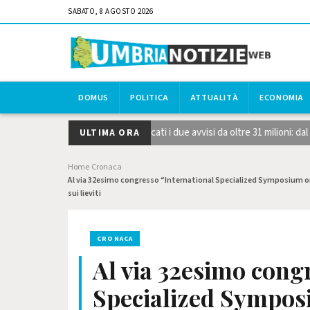
SABATO, 8 AGOSTO 2026
DOMUS
POLITICA
ATTUALITÀ
ECONOMIA
logie strategiche STEP, pubblicati i due avvisi da oltre 31 milioni: dal
ULTIMA ORA
Home
Cronaca
›
›
Al via 32esimo congresso “International Specialized Symposium on 
sui lieviti
CRONACA
Al via 32esimo cong
Specialized Symposi