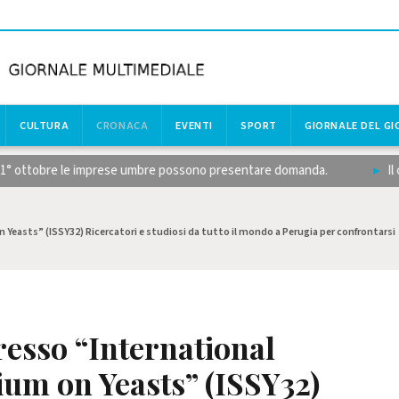
CULTURA
CRONACA
EVENTI
SPORT
GIORNALE DEL G
 1° ottobre le imprese umbre possono presentare domanda.
Il cal
Yeasts” (ISSY32) Ricercatori e studiosi da tutto il mondo a Perugia per confrontarsi
resso “International
um on Yeasts” (ISSY32)