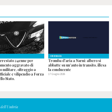
CRONACA
arrestato 24enne per
Tromba d'aria a Narni: albero si
mento aggravato di
abbatte su un'auto in transito, illesa
o militare, oltraggio a
la conducente
fficiale e vilipendio a Forza
17 Giugno 2026
lo Stato.
6
 dell'Umbria