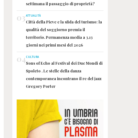
settimana il passaggio di proprietà?
03
ATTUALITÀ
Città della Pieve e la sfida del turismo: la
qualità del soggiorno premia il
territorio. Permanenza media a 3,13
giorni nei primi mesi del 2026
04
CULTURA
Sons of Echo al Festival dei Due Mondi di
Spoleto . Le stelle della danza
contemporanea incontrano il re del jazz
Gregory Porter