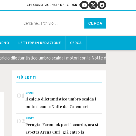
CHI SIAMO
GIORNALE DEL GIORNO
CERCA
IORNO
LETTERE IN REDAZIONE
CERCA
cio dilettantistico umbro scalda i motori con la Notte dei Calendari
PIÙ LETTI
01
SPORT
Il calcio dilettantistico umbro scalda i
motori con la Notte dei Calendari
02
SPORT
Perugia: Faroni ok per l’accordo, ora si
aspetta Arena Curi: già entro la