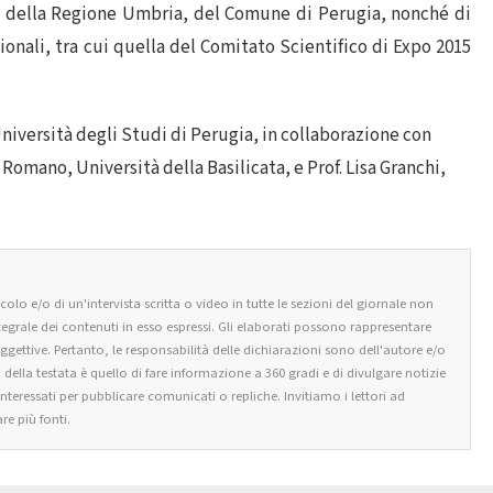
o della Regione Umbria, del Comune di Perugia, nonché di
ionali, tra cui quella del Comitato Scientifico di Expo 2015
Università degli Studi di Perugia, in collaborazione con
ia Romano, Università della Basilicata, e Prof. Lisa Granchi,
olo e/o di un'intervista scritta o video in tutte le sezioni del giornale non
tegrale dei contenuti in esso espressi. Gli elaborati possono rappresentare
oggettive. Pertanto, le responsabilità delle dichiarazioni sono dell'autore e/o
o della testata è quello di fare informazione a 360 gradi e di divulgare notizie
 interessati per pubblicare comunicati o repliche. Invitiamo i lettori ad
re più fonti.