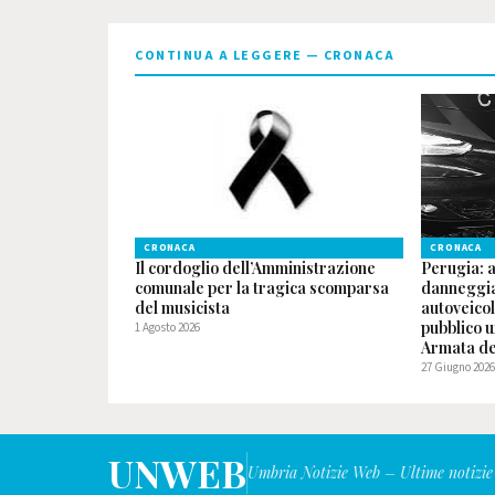
CONTINUA A LEGGERE — CRONACA
CRONACA
CRONACA
Il cordoglio dell’Amministrazione
Perugia: 
comunale per la tragica scomparsa
danneggia
del musicista
autoveicol
pubblico u
1 Agosto 2026
Armata del
27 Giugno 202
UNWEB
Umbria Notizie Web – Ultime notizie