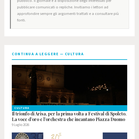
pubblico. Il giornale è a disposizione degli interessati per
pubblicare comunicati o repliche. Invitiamo i lettori ad
approfondire sempre gli argomenti trattati e a consultare più
fonti.
CONTINUA A LEGGERE — CULTURA
CULTURA
Il trionfo di Arisa, per la prima volta a Festival di Spoleto.
La voce d’oro e l’orchestra che incantano Piazza Duomo
9 Luglio 2026