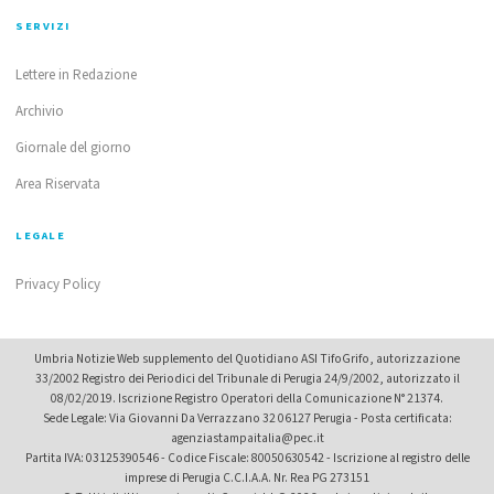
SERVIZI
Lettere in Redazione
Archivio
Giornale del giorno
Area Riservata
LEGALE
Privacy Policy
Umbria Notizie Web supplemento del Quotidiano ASI TifoGrifo, autorizzazione
33/2002 Registro dei Periodici del Tribunale di Perugia 24/9/2002, autorizzato il
08/02/2019. Iscrizione Registro Operatori della Comunicazione N° 21374.
Sede Legale: Via Giovanni Da Verrazzano 32 06127 Perugia - Posta certificata:
agenziastampaitalia@pec.it
Partita IVA: 03125390546 - Codice Fiscale: 80050630542 - Iscrizione al registro delle
imprese di Perugia C.C.I.A.A. Nr. Rea PG 273151