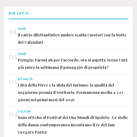
PIÙ LETTI
01
SPORT
Il calcio dilettantistico umbro scalda i motori con la Notte
dei Calendari
02
SPORT
Perugia: Faroni ok per l’accordo, ora si aspetta Arena Curi:
già entro la settimana il passaggio di proprietà?
03
ATTUALITÀ
Città della Pieve e la sfida del turismo: la qualità del
soggiorno premia il territorio. Permanenza media a 3,13
giorni nei primi mesi del 2026
04
CULTURA
Sons of Echo al Festival dei Due Mondi di Spoleto . Le stelle
della danza contemporanea incontrano il re del jazz
Gregory Porter