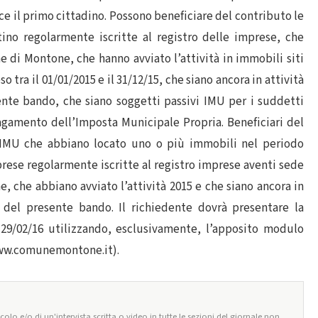
sce il primo cittadino. Possono beneficiare del contributo le
tino regolarmente iscritte al registro delle imprese, che
 di Montone, che hanno avviato l’attività in immobili siti
tra il 01/01/2015 e il 31/12/15, che siano ancora in attività
nte bando, che siano soggetti passivi IMU per i suddetti
pagamento dell’Imposta Municipale Propria. Beneficiari del
i IMU che abbiano locato uno o più immobili nel periodo
mprese regolarmente iscritte al registro imprese aventi sede
 che abbiano avviato l’attività 2015 e che siano ancora in
 del presente bando. Il richiedente dovrà presentare la
9/02/16 utilizzando, esclusivamente, l’apposito modulo
(www.comunemontone.it).
olo e/o di un'intervista scritta o video in tutte le sezioni del giornale non