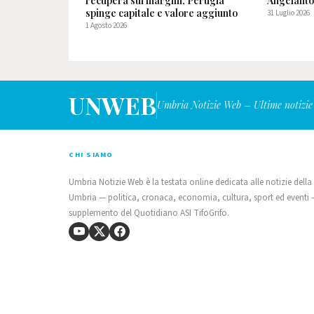
recupera sui margini, Perugia
Angelanto
spinge capitale e valore aggiunto
31 Luglio 2026
1 Agosto 2026
UNWEB
Umbria Notizie Web – Ultime notizie
CHI SIAMO
Umbria Notizie Web è la testata online dedicata alle notizie della
Umbria — politica, cronaca, economia, cultura, sport ed eventi
supplemento del Quotidiano ASI TifoGrifo.