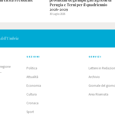
ni eletta Presidente
provinciali degli impiegati agricoli di
Perugia e Terni per il quadriennio
2026-2029
30 Luglio 2026
 dell'Umbria
SEZIONI
SERVIZI
 regione
Politica
Lettere in Redazio
 —
Attualità
Archivio
Economia
Giornale del giorn
Cultura
Area Riservata
Cronaca
Sport