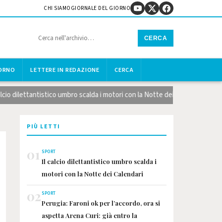
CHI SIAMO
GIORNALE DEL GIORNO
CERCA
IORNO
LETTERE IN REDAZIONE
CERCA
 dilettantistico umbro scalda i motori con la Notte dei Calendari
PIÙ LETTI
01
SPORT
Il calcio dilettantistico umbro scalda i
motori con la Notte dei Calendari
02
SPORT
Perugia: Faroni ok per l’accordo, ora si
aspetta Arena Curi: già entro la