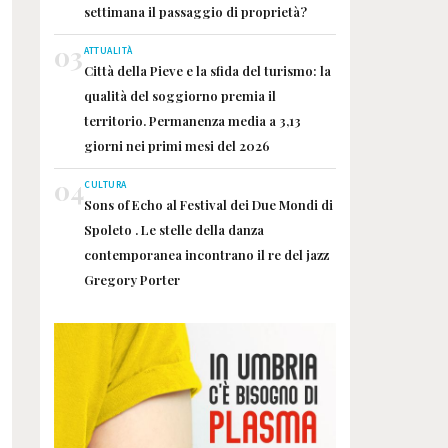
settimana il passaggio di proprietà?
03
ATTUALITÀ
Città della Pieve e la sfida del turismo: la
qualità del soggiorno premia il
territorio. Permanenza media a 3,13
giorni nei primi mesi del 2026
04
CULTURA
Sons of Echo al Festival dei Due Mondi di
Spoleto . Le stelle della danza
contemporanea incontrano il re del jazz
Gregory Porter