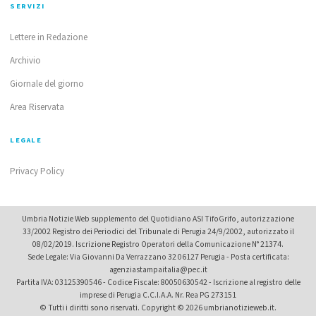
SERVIZI
Lettere in Redazione
Archivio
Giornale del giorno
Area Riservata
LEGALE
Privacy Policy
Umbria Notizie Web supplemento del Quotidiano ASI TifoGrifo, autorizzazione
33/2002 Registro dei Periodici del Tribunale di Perugia 24/9/2002, autorizzato il
08/02/2019. Iscrizione Registro Operatori della Comunicazione N° 21374.
Sede Legale: Via Giovanni Da Verrazzano 32 06127 Perugia - Posta certificata:
agenziastampaitalia@pec.it
Partita IVA: 03125390546 - Codice Fiscale: 80050630542 - Iscrizione al registro delle
imprese di Perugia C.C.I.A.A. Nr. Rea PG 273151
© Tutti i diritti sono riservati. Copyright © 2026 umbrianotizieweb.it.