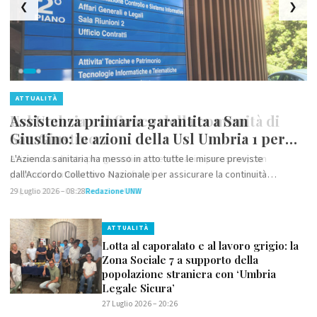
❮
❯
ATTUALITÀ
Assistenza primaria garantita a San
Giustino: le azioni della Usl Umbria 1 per
tutelare i cittadini
L'Azienda sanitaria ha messo in atto tutte le misure previste
dall'Accordo Collettivo Nazionale per assicurare la continuità
dell'assistenza sanitaria nel Comune
29 Luglio 2026 – 08:28
Redazione UNW
ATTUALITÀ
Lotta al caporalato e al lavoro grigio: la
Zona Sociale 7 a supporto della
popolazione straniera con ‘Umbria
Legale Sicura’
27 Luglio 2026 – 20:26