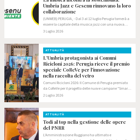
Umbria Jazz e Gesenu rinnovano la loro
collaborazione
(UNWEB) PERUGIA, - Dal 3 al 12 luglio Perugia tornerà a
essere la capitale della musica jazz con una nuova
edizione di Umbria Jazz. Anche quest'anno, al fianco
3 Luglio 2026
del festival, ci sarà Gesenu, che…
ATTUALITÀ
L'Umbria protagonista ai Comuni
Ricicloni 2026: Perugia riceve il premio
speciale CoReVe per l'innovazione
nella raccolta del vetro
Comuni Ricicloni 2026: Il Comune di Perugia premiato
da CoReVe per il progetto delle nuove campane "Smart
Waste". A Gesenu e al Comune il riconoscimento
2 Luglio 2026
speciale per l'innovazione nella raccolta del…
ATTUALITÀ
Todi al top nella gestione delle opere
del PNRR
L'Amministrazione Ruggiano ha ultimato e