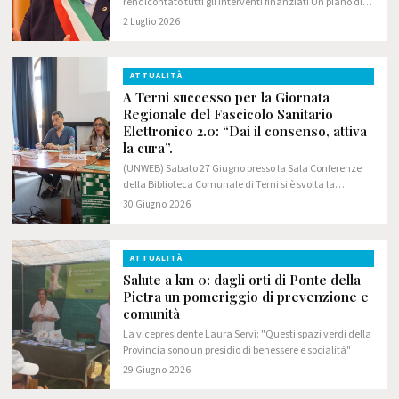
rendicontato tutti gli interventi finanziati Un piano di
investimenti storico è stato portato a termine senza
2 Luglio 2026
errori, contenzioni e ritardi
ATTUALITÀ
A Terni successo per la Giornata
Regionale del Fascicolo Sanitario
Elettronico 2.0: “Dai il consenso, attiva
la cura”.
(UNWEB) Sabato 27 Giugno presso la Sala Conferenze
della Biblioteca Comunale di Terni si è svolta la
Giornata regionale del Fascicolo Sanitario Elettronico –
30 Giugno 2026
“Dai il consenso, attiva la cura”.
ATTUALITÀ
Salute a km 0: dagli orti di Ponte della
Pietra un pomeriggio di prevenzione e
comunità
La vicepresidente Laura Servi: "Questi spazi verdi della
Provincia sono un presidio di benessere e socialità"
29 Giugno 2026