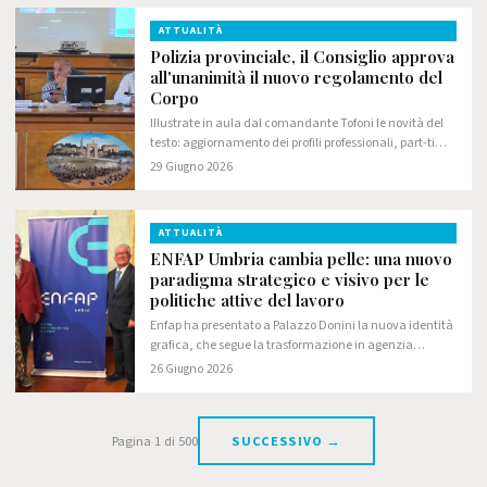
ATTUALITÀ
Polizia provinciale, il Consiglio approva
all'unanimità il nuovo regolamento del
Corpo
Illustrate in aula dal comandante Tofoni le novità del
testo: aggiornamento dei profili professionali, part-time
sperimentale e rafforzamento delle funzioni della
29 Giugno 2026
Vicecomandante
ATTUALITÀ
ENFAP Umbria cambia pelle: una nuovo
paradigma strategico e visivo per le
politiche attive del lavoro
Enfap ha presentato a Palazzo Donini la nuova identità
grafica, che segue la trasformazione in agenzia
formativa
26 Giugno 2026
Pagina 1 di 500
SUCCESSIVO →