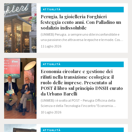
ATTUALITÀ
Perugia, la gioielleria Forghieri
festeggia cento anni. Con Palladino un
sodalizio indissolubile
(UNWEB) Perugia. a sempre uno stile inconfondibile e
una passione che attraversa le epoche e le mode. Così
la gioielleria Forghieri, uno degli indiscussi punti di
11 Luglio 2026
riferimento del settore orafo…
ATTUALITÀ
Economia circolare e gestione dei
rifiuti nella transizione ecologica: il
ruolo delle imprese. Presentato al
POST il libro sul principio DNSH curato
da Urbano Barelli
(UNWEB) i è svolto al POST – Perugia Officina della
Scienza e della Tecnologia l'incontro "Economia
circolare e gestione dei rifiuti nella transizione
10 Luglio 2026
ecologica", promosso da Gesenu in occasione…
ATTUALITÀ