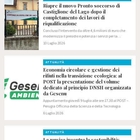
Riapre il nuovo Pronto soccorso di
Castiglione del Lago dopo il
completamento dei lavori di
riqualificazione
Concluso l'intervento da oltre 4,6 milioni di euro che
modernizza il presidio e potenzia i servizi per la
comunità del Trasimeno
10 Luglio 2026
ATTUALITÀ
Economia circolare e gestione dei
rifiuti nella transizione ecologica: al
POST la presentazione del volume
dedicato al principio DNSH organizzata
da Gesenu
Appuntamento giovedì 9 luglio alle ore 17.30 al POST –
Perugia Officina della Scienza e della Tecnologia
6 Luglio 2026
ATTUALITÀ
La musica incontra la sostenibilità: