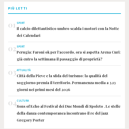
PIÙ LETTI
01
SPORT
Il calcio dilettantistico umbro scalda i motori con la Notte
dei Calendari
02
SPORT
Perugia: Faroni ok per l’accordo, ora si aspetta Arena Curi:
già entro la settimana il passaggio di proprietà?
03
ATTUALITÀ
Città della Pieve e la sfida del turismo: la qualità del
soggiorno premia il territorio. Permanenza media a 3,13
giorni nei primi mesi del 2026
04
CULTURA
Sons of Echo al Festival dei Due Mondi di Spoleto . Le stelle
della danza contemporanea incontrano il re del jazz
Gregory Porter