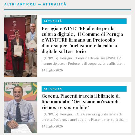
ALTRI ARTICOLI — ATTUALITÀ
ATTUALITÀ
Perugia e WINDTRE alleate per la
cultura digitale。Il Comune di Perugia
e WINDTRE firmano un Protocollo
d'intesa per l'inclusione e la cultura
digitale sul territorio
（UNWEB）Perugia. Il Comune di Perugia e WINDTRE
hanno siglato un Protocollo di cooperazione ufficiale
volto a promuovere la cittadinanza digitale e l'uso
14 Luglio 2026
consapevole delle nuove tecnologie.
ATTUALITÀ
Gesenu, Piacenti traccia il bilancio di
fine mandato: "Ora siamo un'azienda
virtuosa e sostenibile"
（UNWEB）Perugia. Alla Gesenu è giunta la fine di
un'era. Dopo nove anni Luciano Piacenti non sarà più
l'amministratore delegato (a partire dal prossimo mese
14 Luglio 2026
di settembre andrà a prestare la sua opera…