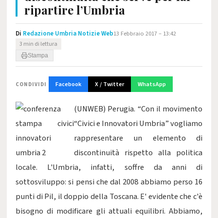
ripartire l’Umbria
Di
Redazione Umbria Notizie Web
13 Febbraio 2017 – 13:42
3 min di lettura
Stampa
Facebook
X / Twitter
WhatsApp
CONDIVIDI
(UNWEB) Perugia. “Con il movimento
“Civici e Innovatori Umbria” vogliamo
rappresentare un elemento di
discontinuità rispetto alla politica
locale. L'Umbria, infatti, soffre da anni di
sottosviluppo: si pensi che dal 2008 abbiamo perso 16
punti di Pil, il doppio della Toscana. E' evidente che c'è
bisogno di modificare gli attuali equilibri. Abbiamo,