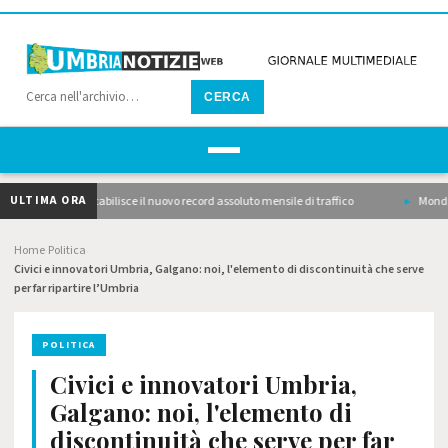
CERCA
ULTIMA ORA
asseggeri, stabilisce il nuovo record assoluto mensile di traffico
Mondiali atle
Home
Politica
›
›
Civici e innovatori Umbria, Galgano: noi, l'elemento di discontinuità che serve
per far ripartire l’Umbria
POLITICA
Civici e innovatori Umbria,
Galgano: noi, l'elemento di
discontinuità che serve per far