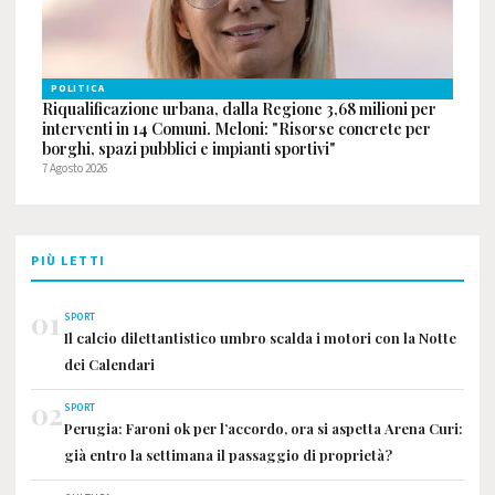
POLITICA
Riqualificazione urbana, dalla Regione 3,68 milioni per
interventi in 14 Comuni. Meloni: "Risorse concrete per
borghi, spazi pubblici e impianti sportivi"
7 Agosto 2026
PIÙ LETTI
01
SPORT
Il calcio dilettantistico umbro scalda i motori con la Notte
dei Calendari
02
SPORT
Perugia: Faroni ok per l’accordo, ora si aspetta Arena Curi:
già entro la settimana il passaggio di proprietà?