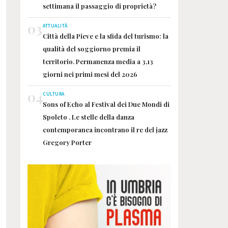
settimana il passaggio di proprietà?
03
ATTUALITÀ
Città della Pieve e la sfida del turismo: la
qualità del soggiorno premia il
territorio. Permanenza media a 3,13
giorni nei primi mesi del 2026
04
CULTURA
Sons of Echo al Festival dei Due Mondi di
Spoleto . Le stelle della danza
contemporanea incontrano il re del jazz
Gregory Porter