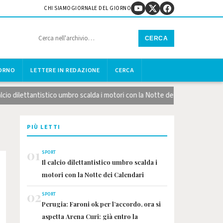
CHI SIAMO
GIORNALE DEL GIORNO
CERCA
IORNO
LETTERE IN REDAZIONE
CERCA
o dilettantistico umbro scalda i motori con la Notte dei Calendari
PIÙ LETTI
01
SPORT
Il calcio dilettantistico umbro scalda i
motori con la Notte dei Calendari
02
SPORT
Perugia: Faroni ok per l’accordo, ora si
aspetta Arena Curi: già entro la