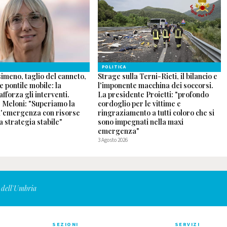
POLITICA
imeno, taglio del canneto,
Strage sulla Terni-Rieti, il bilancio e
 pontile mobile: la
l'imponente macchina dei soccorsi.
fforza gli interventi.
La presidente Proietti: "profondo
 Meloni: "Superiamo la
cordoglio per le vittime e
ll'emergenza con risorse
ringraziamento a tutti coloro che si
a strategia stabile"
sono impegnati nella maxi
emergenza"
3 Agosto 2026
 dell'Umbria
SEZIONI
SERVIZI