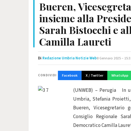
Bueren, Vicesegreta
insieme alla Preside
Sarah Bistocchi e a
Camilla Laureti
Di
Redazione Umbria Notizie Web
8 Gennaio 2025 – 15:3
Facebook
X / Twitter
WhatsApp
CONDIVIDI
(UNWEB) – Perugia In un 
Umbria, Stefania Proietti
Bueren, Vicesegretario 
Consiglio Regionale Sara
Democratico Camilla Lauret