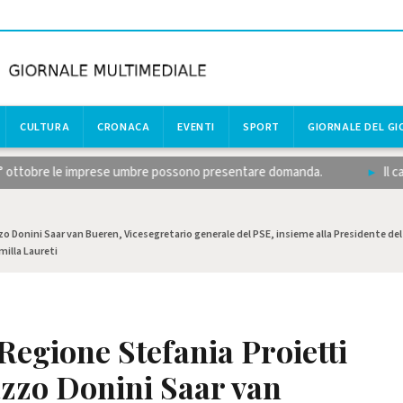
CULTURA
CRONACA
EVENTI
SPORT
GIORNALE DEL G
° ottobre le imprese umbre possono presentare domanda.
Il calci
zo Donini Saar van Bueren, Vicesegretario generale del PSE, insieme alla Presidente del
milla Laureti
Regione Stefania Proietti
azzo Donini Saar van