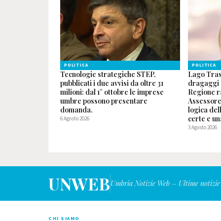
POLITICA
POLITICA
Tecnologie strategiche STEP,
Lago Tras
pubblicati i due avvisi da oltre 31
dragaggi e
milioni: dal 1° ottobre le imprese
Regione ra
umbre possono presentare
Assessore
domanda.
logica de
certe e un
6 Agosto 2026
3 Agosto 2026
UNWEB
Umbria Notizie Web – Ultime notizie
CHI SIAMO