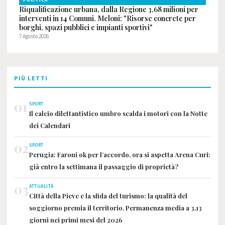
POLITICA
Riqualificazione urbana, dalla Regione 3,68 milioni per
interventi in 14 Comuni. Meloni: "Risorse concrete per
borghi, spazi pubblici e impianti sportivi"
7 Agosto 2026
PIÙ LETTI
01
SPORT
Il calcio dilettantistico umbro scalda i motori con la Notte
dei Calendari
02
SPORT
Perugia: Faroni ok per l’accordo, ora si aspetta Arena Curi:
già entro la settimana il passaggio di proprietà?
03
ATTUALITÀ
Città della Pieve e la sfida del turismo: la qualità del
soggiorno premia il territorio. Permanenza media a 3,13
giorni nei primi mesi del 2026