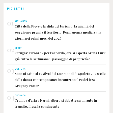
PIÙ LETTI
01
ATTUALITÀ
Città della Pieve e la sfida del turismo: la qualità del
soggiorno premia il territorio. Permanenza media a 3,13
giorni nei primi mesi del 2026
02
SPORT
Perugia: Faroni ok per l’accordo, ora si aspetta Arena Curi:
già entro la settimana il passaggio di proprietà?
03
CULTURA
Sons of Echo al Festival dei Due Mondi di Spoleto . Le stelle
della danza contemporanea incontrano il re del jazz
Gregory Porter
04
CRONACA
Tromba d'aria a Narni: albero si abbatte su un'auto in
transito, illesa la conducente