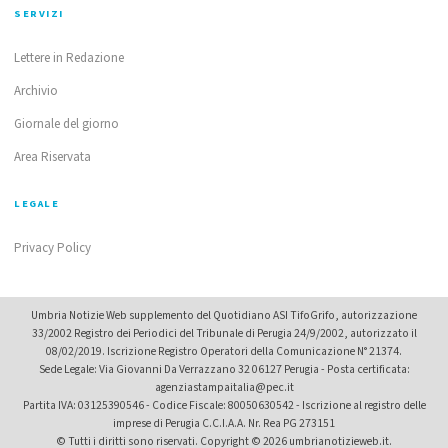
SERVIZI
Lettere in Redazione
Archivio
Giornale del giorno
Area Riservata
LEGALE
Privacy Policy
Umbria Notizie Web supplemento del Quotidiano ASI TifoGrifo, autorizzazione
33/2002 Registro dei Periodici del Tribunale di Perugia 24/9/2002, autorizzato il
08/02/2019. Iscrizione Registro Operatori della Comunicazione N° 21374.
Sede Legale: Via Giovanni Da Verrazzano 32 06127 Perugia - Posta certificata:
agenziastampaitalia@pec.it
Partita IVA: 03125390546 - Codice Fiscale: 80050630542 - Iscrizione al registro delle
imprese di Perugia C.C.I.A.A. Nr. Rea PG 273151
© Tutti i diritti sono riservati. Copyright © 2026 umbrianotizieweb.it.