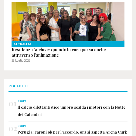
ATTUALITÀ
Residenza Anchise: quando la cura passa anche
attraverso l’animazione
28 Luglio 2026
PIÙ LETTI
01
SPORT
Il calcio dilettantistico umbro scalda i motori con la Notte
dei Calendari
02
SPORT
Perugia: Faroni ok per l’accordo, ora si aspetta Arena Curi: