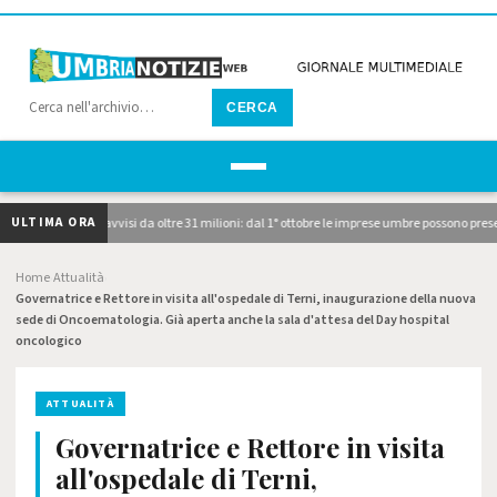
CERCA
ULTIMA ORA
blicati i due avvisi da oltre 31 milioni: dal 1° ottobre le imprese umbre possono present
Home
Attualità
›
›
Governatrice e Rettore in visita all'ospedale di Terni, inaugurazione della nuova
sede di Oncoematologia. Già aperta anche la sala d'attesa del Day hospital
oncologico
ATTUALITÀ
Governatrice e Rettore in visita
all'ospedale di Terni,