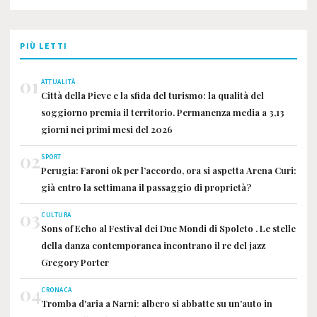
PIÙ LETTI
01
ATTUALITÀ
Città della Pieve e la sfida del turismo: la qualità del
soggiorno premia il territorio. Permanenza media a 3,13
giorni nei primi mesi del 2026
02
SPORT
Perugia: Faroni ok per l’accordo, ora si aspetta Arena Curi:
già entro la settimana il passaggio di proprietà?
03
CULTURA
Sons of Echo al Festival dei Due Mondi di Spoleto . Le stelle
della danza contemporanea incontrano il re del jazz
Gregory Porter
04
CRONACA
Tromba d'aria a Narni: albero si abbatte su un'auto in