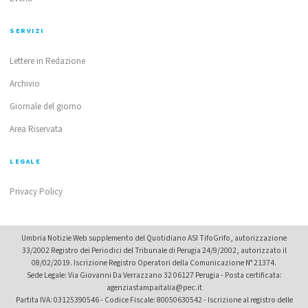
SERVIZI
Lettere in Redazione
Archivio
Giornale del giorno
Area Riservata
LEGALE
Privacy Policy
Umbria Notizie Web supplemento del Quotidiano ASI TifoGrifo, autorizzazione
33/2002 Registro dei Periodici del Tribunale di Perugia 24/9/2002, autorizzato il
08/02/2019. Iscrizione Registro Operatori della Comunicazione N° 21374.
Sede Legale: Via Giovanni Da Verrazzano 32 06127 Perugia - Posta certificata:
agenziastampaitalia@pec.it
Partita IVA: 03125390546 - Codice Fiscale: 80050630542 - Iscrizione al registro delle