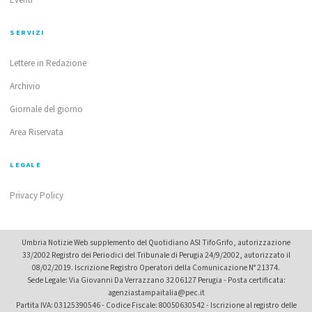
SERVIZI
Lettere in Redazione
Archivio
Giornale del giorno
Area Riservata
LEGALE
Privacy Policy
Umbria Notizie Web supplemento del Quotidiano ASI TifoGrifo, autorizzazione
33/2002 Registro dei Periodici del Tribunale di Perugia 24/9/2002, autorizzato il
08/02/2019. Iscrizione Registro Operatori della Comunicazione N° 21374.
Sede Legale: Via Giovanni Da Verrazzano 32 06127 Perugia - Posta certificata:
agenziastampaitalia@pec.it
Partita IVA: 03125390546 - Codice Fiscale: 80050630542 - Iscrizione al registro delle