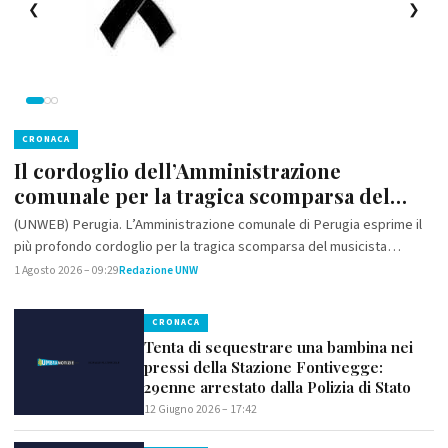
❮
❯
CRONACA
CRONACA
Il cordoglio dell’Amministrazione
Perugia: arrestato 24enne per
comunale per la tragica scomparsa del
danneggiamento aggravato di autoveicolo
musicista
militare, oltraggio a pubblico ufficiale e
(UNWEB) Perugia. L’Amministrazione comunale di Perugia esprime il
(UNWEB) Perugia. I Carabinieri della Sezione Radiomobile della
vilipendio a Forza Armata dello Stato.
più profondo cordoglio per la tragica scomparsa del musicista
Compagnia di Perugia hanno arrestato, in flagranza di reato, un
deceduto nella notte appena trascorsa e si stringe con sincera…
24enne, ritenuto responsabile di danneggiamento aggravato…
1 Agosto 2026 – 09:29
27 Giugno 2026 – 21:18
Redazione UNW
Redazione UNW
CRONACA
Tenta di sequestrare una bambina nei
pressi della Stazione Fontivegge:
29enne arrestato dalla Polizia di Stato
12 Giugno 2026 – 17:42