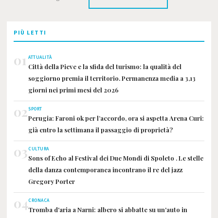
PIÙ LETTI
01
ATTUALITÀ
Città della Pieve e la sfida del turismo: la qualità del
soggiorno premia il territorio. Permanenza media a 3,13
giorni nei primi mesi del 2026
02
SPORT
Perugia: Faroni ok per l’accordo, ora si aspetta Arena Curi:
già entro la settimana il passaggio di proprietà?
03
CULTURA
Sons of Echo al Festival dei Due Mondi di Spoleto . Le stelle
della danza contemporanea incontrano il re del jazz
Gregory Porter
04
CRONACA
Tromba d'aria a Narni: albero si abbatte su un'auto in