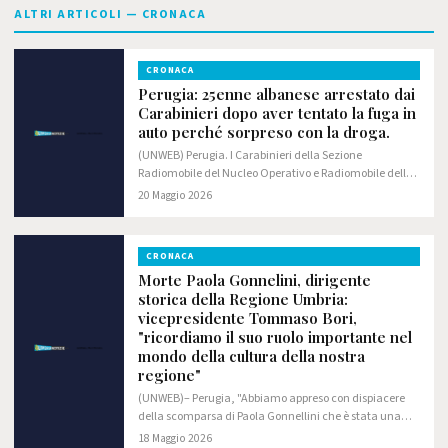
ALTRI ARTICOLI — CRONACA
CRONACA
Perugia: 25enne albanese arrestato dai
Carabinieri dopo aver tentato la fuga in
auto perché sorpreso con la droga.
(UNWEB) Perugia. I Carabinieri della Sezione
Radiomobile del Nucleo Operativo e Radiomobile della
Compagnia di Perugia hanno arrestato, in flagranza di
20 Maggio 2026
reato, un 25enne albanese, senza fissa dimora,…
CRONACA
Morte Paola Gonnelini, dirigente
storica della Regione Umbria:
vicepresidente Tommaso Bori,
"ricordiamo il suo ruolo importante nel
mondo della cultura della nostra
regione"
(UNWEB)– Perugia, "Abbiamo appreso con dispiacere
della scomparsa di Paola Gonnellini che è stata una
dirigente della Regione Umbria in un'epoca in cui
18 Maggio 2026