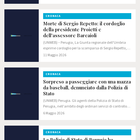
nasceva l'idea stessa di Regione": lo ha detto…
CRONACA
Morte di Sergio Repetto: il cordoglio
della presidente Proietti e
dell'assessore Barcaioli
(UNWEB) – Perugia, La Giunta regionale dell'Umbria
esprime cordoglio per la scomparsa di Sergio Repetto,
che ha ricoperto fino a poco tempo fa l'incarico di
11 Maggio 2026
Direttore dell'Ufficio scolastico…
CRONACA
Sorpreso a passeggiare con una mazza
da baseball, denunciato dalla Polizia di
Stato
(UNWEB) Perugia. Gli agenti della Polizia di Stato di
Perugia, nell'ambito degli ordinari servizi di controllo
del territorio, hanno denunciato in stato di libertà un
6 Maggio 2026
cittadino italiano - classe 2006…
CRONACA
La Polizia di Stato di Perugia ha