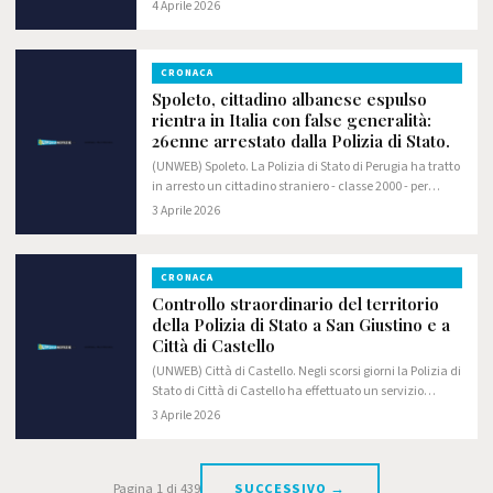
volle rendere partecipi i colleghi più vicini della
4 Aprile 2026
malattia con cui ha convissuto negli…
CRONACA
Spoleto, cittadino albanese espulso
rientra in Italia con false generalità:
26enne arrestato dalla Polizia di Stato.
(UNWEB) Spoleto. La Polizia di Stato di Perugia ha tratto
in arresto un cittadino straniero - classe 2000 - per
violazione della normativa sull'immigrazione; lo stesso
3 Aprile 2026
è stato anche denunciato per…
CRONACA
Controllo straordinario del territorio
della Polizia di Stato a San Giustino e a
Città di Castello
(UNWEB) Città di Castello. Negli scorsi giorni la Polizia di
Stato di Città di Castello ha effettuato un servizio
straordinario di controllo del territorio con il contributo
3 Aprile 2026
del Reparto Prevenzione…
Pagina 1 di 439
SUCCESSIVO →