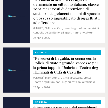
denunciato un cittadino italiano, classe
2002, per i reati di detenzione di
sostanza stupefacente ai fini di spaccio
e possesso ingiustificato di oggetti atti
ad offendere
(UNWEB) Nello specifico, durante gli ordinari servizi di
controllo del territorio, gli agenti hanno notato un
veicolo sospetto mentre transitava in Via Verdi a
27 Aprile 2026
Corciano; hanno quindi deciso di…
CRONACA
“Percorsi di Legalità: in scena con la
Polizia di Stato”: grande successo per
la prima tappa in Umbria al Teatro degli
Illuminati di Città di Castello
(UNWEB) Stamattina, a Città di Castello, presso il
Teatro degli Illuminati, organizzato dalla Polizia di
Stato in collaborazione con l'Ufficio Scolastico
23 Aprile 2026
Regionale, si è svolto per la prima volta in…
CRONACA
Si impegna a vendere dei macchinari