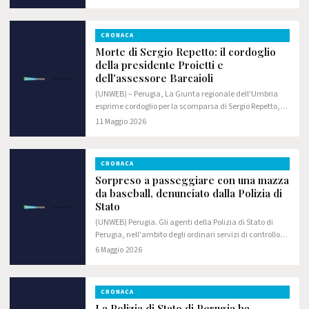
nasceva l'idea stessa di Regione": lo ha detto…
CRONACA
Morte di Sergio Repetto: il cordoglio
della presidente Proietti e
dell'assessore Barcaioli
(UNWEB) – Perugia, La Giunta regionale dell'Umbria
esprime cordoglio per la scomparsa di Sergio Repetto,
che ha ricoperto fino a poco tempo fa l'incarico di
11 Maggio 2026
Direttore dell'Ufficio scolastico…
CRONACA
Sorpreso a passeggiare con una mazza
da baseball, denunciato dalla Polizia di
Stato
(UNWEB) Perugia. Gli agenti della Polizia di Stato di
Perugia, nell'ambito degli ordinari servizi di controllo
del territorio, hanno denunciato in stato di libertà un
6 Maggio 2026
cittadino italiano - classe 2006…
CRONACA
La Polizia di Stato di Perugia ha