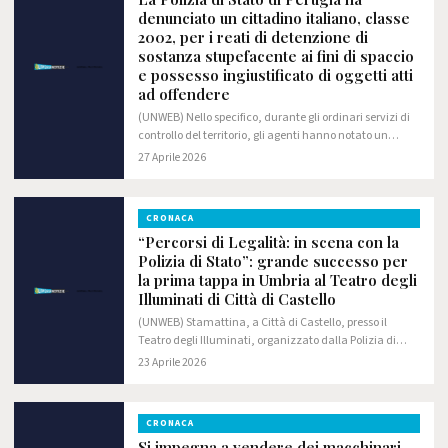
denunciato un cittadino italiano, classe
2002, per i reati di detenzione di
sostanza stupefacente ai fini di spaccio
e possesso ingiustificato di oggetti atti
ad offendere
(UNWEB) Nello specifico, durante gli ordinari servizi di
controllo del territorio, gli agenti hanno notato un
veicolo sospetto mentre transitava in Via Verdi a
27 Aprile 2026
Corciano; hanno quindi deciso di…
CRONACA
“Percorsi di Legalità: in scena con la
Polizia di Stato”: grande successo per
la prima tappa in Umbria al Teatro degli
Illuminati di Città di Castello
(UNWEB) Stamattina, a Città di Castello, presso il
Teatro degli Illuminati, organizzato dalla Polizia di
Stato in collaborazione con l'Ufficio Scolastico
23 Aprile 2026
Regionale, si è svolto per la prima volta in…
CRONACA
Si impegna a vendere dei macchinari