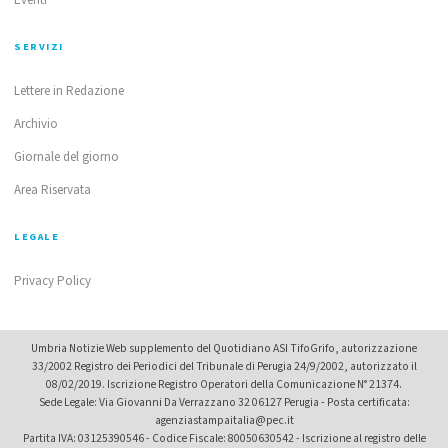
SERVIZI
Lettere in Redazione
Archivio
Giornale del giorno
Area Riservata
LEGALE
Privacy Policy
Umbria Notizie Web supplemento del Quotidiano ASI TifoGrifo, autorizzazione
33/2002 Registro dei Periodici del Tribunale di Perugia 24/9/2002, autorizzato il
08/02/2019. Iscrizione Registro Operatori della Comunicazione N° 21374.
Sede Legale: Via Giovanni Da Verrazzano 32 06127 Perugia - Posta certificata:
agenziastampaitalia@pec.it
Partita IVA: 03125390546 - Codice Fiscale: 80050630542 - Iscrizione al registro delle