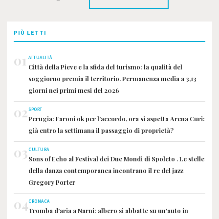
PIÙ LETTI
01
ATTUALITÀ
Città della Pieve e la sfida del turismo: la qualità del
soggiorno premia il territorio. Permanenza media a 3,13
giorni nei primi mesi del 2026
02
SPORT
Perugia: Faroni ok per l’accordo, ora si aspetta Arena Curi:
già entro la settimana il passaggio di proprietà?
03
CULTURA
Sons of Echo al Festival dei Due Mondi di Spoleto . Le stelle
della danza contemporanea incontrano il re del jazz
Gregory Porter
04
CRONACA
Tromba d'aria a Narni: albero si abbatte su un'auto in