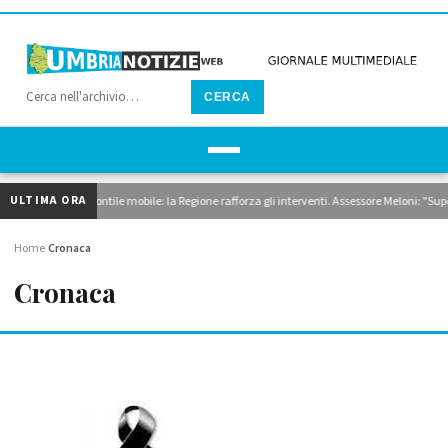
CERCA
ULTIMA ORA
 dragaggi e pontile mobile: la Regione rafforza gli interventi. Assessore Meloni: "Superiam
Home
Cronaca
›
Cronaca