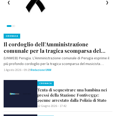
❮
❯
CRONACA
CRONACA
Il cordoglio dell’Amministrazione
Perugia: arrestato 24enne per
comunale per la tragica scomparsa del
danneggiamento aggravato di autoveicolo
musicista
militare, oltraggio a pubblico ufficiale e
(UNWEB) Perugia. L’Amministrazione comunale di Perugia esprime il
(UNWEB) Perugia. I Carabinieri della Sezione Radiomobile della
vilipendio a Forza Armata dello Stato.
più profondo cordoglio per la tragica scomparsa del musicista
Compagnia di Perugia hanno arrestato, in flagranza di reato, un
deceduto nella notte appena trascorsa e si stringe con sincera…
24enne, ritenuto responsabile di danneggiamento aggravato…
1 Agosto 2026 – 09:29
27 Giugno 2026 – 21:18
Redazione UNW
Redazione UNW
CRONACA
Tenta di sequestrare una bambina nei
pressi della Stazione Fontivegge:
29enne arrestato dalla Polizia di Stato
12 Giugno 2026 – 17:42