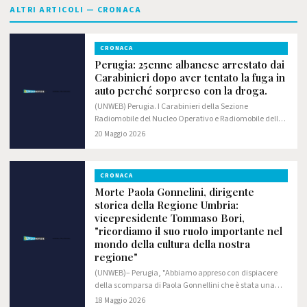
ALTRI ARTICOLI — CRONACA
CRONACA
Perugia: 25enne albanese arrestato dai
Carabinieri dopo aver tentato la fuga in
auto perché sorpreso con la droga.
(UNWEB) Perugia. I Carabinieri della Sezione
Radiomobile del Nucleo Operativo e Radiomobile della
Compagnia di Perugia hanno arrestato, in flagranza di
20 Maggio 2026
reato, un 25enne albanese, senza fissa dimora,…
CRONACA
Morte Paola Gonnelini, dirigente
storica della Regione Umbria:
vicepresidente Tommaso Bori,
"ricordiamo il suo ruolo importante nel
mondo della cultura della nostra
regione"
(UNWEB)– Perugia, "Abbiamo appreso con dispiacere
della scomparsa di Paola Gonnellini che è stata una
dirigente della Regione Umbria in un'epoca in cui
18 Maggio 2026