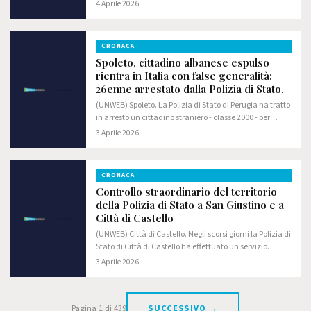
volle rendere partecipi i colleghi più vicini della
4 Aprile 2026
malattia con cui ha convissuto negli…
CRONACA
Spoleto, cittadino albanese espulso
rientra in Italia con false generalità:
26enne arrestato dalla Polizia di Stato.
(UNWEB) Spoleto. La Polizia di Stato di Perugia ha tratto
in arresto un cittadino straniero - classe 2000 - per
violazione della normativa sull'immigrazione; lo stesso
3 Aprile 2026
è stato anche denunciato per…
CRONACA
Controllo straordinario del territorio
della Polizia di Stato a San Giustino e a
Città di Castello
(UNWEB) Città di Castello. Negli scorsi giorni la Polizia di
Stato di Città di Castello ha effettuato un servizio
straordinario di controllo del territorio con il contributo
3 Aprile 2026
del Reparto Prevenzione…
Pagina 1 di 439
SUCCESSIVO →