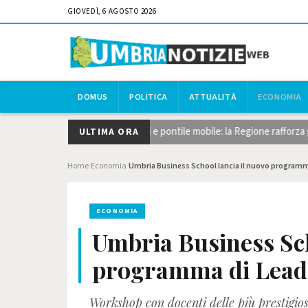
GIOVEDÌ, 6 AGOSTO 2026
DOMUS
POLITICA
ATTUALITÀ
ECONOMIA
glio del canneto, dragaggi e pontile mobile: la Regione rafforza gli inter
ULTIMA ORA
Home
Economia
Umbria Business School lancia il nuovo programm
›
›
ECONOMIA
Umbria Business Sch
programma di Leade
Workshop con docenti delle più prestigi