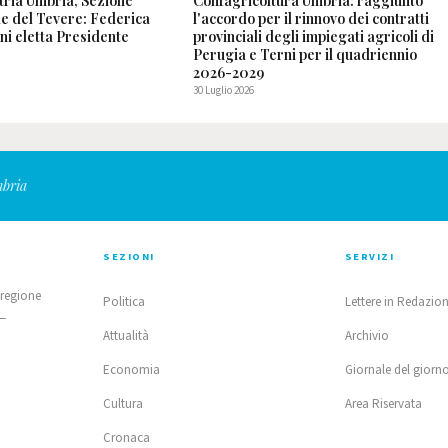
tria Umbria, Sezione
Confagricoltura Umbria: raggiunto
le del Tevere: Federica
l'accordo per il rinnovo dei contratti
ni eletta Presidente
provinciali degli impiegati agricoli di
Perugia e Terni per il quadriennio
2026-2029
30 Luglio 2026
mbria
SEZIONI
SERVIZI
 regione
Politica
Lettere in Redazio
 —
Attualità
Archivio
Economia
Giornale del giorn
Cultura
Area Riservata
Cronaca