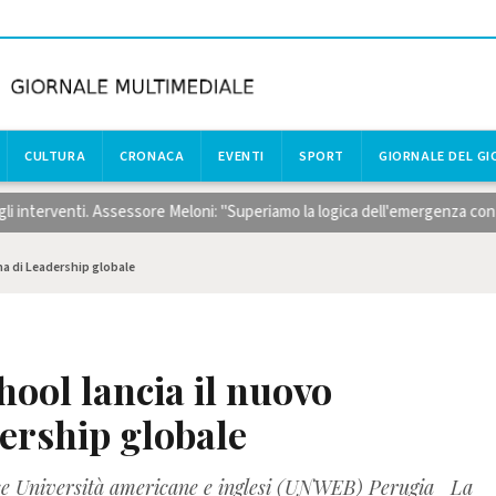
CULTURA
CRONACA
EVENTI
SPORT
GIORNALE DEL G
venti. Assessore Meloni: "Superiamo la logica dell'emergenza con risorse c
a di Leadership globale
ool lancia il nuovo
rship globale
ose Università americane e inglesi (UNWEB) Perugia La