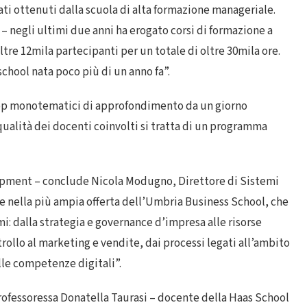
ati ottenuti dalla scuola di alta formazione manageriale.
– negli ultimi due anni ha erogato corsi di formazione a
tre 12mila partecipanti per un totale di oltre 30mila ore.
school nata poco più di un anno fa”.
hop monotematici di approfondimento da un giorno
 qualità dei docenti coinvolti si tratta di un programma
opment – conclude Nicola Modugno, Direttore di Sistemi
ce nella più ampia offerta dell’Umbria Business School, che
i: dalla strategia e governance d’impresa alle risorse
ollo al marketing e vendite, dai processi legati all’ambito
lle competenze digitali”.
 professoressa Donatella Taurasi – docente della Haas School