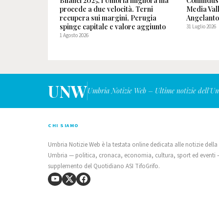
Bilanci 2025, l'Umbria migliora ma
Confindus
procede a due velocità. Terni
Media Val
recupera sui margini, Perugia
Angelanto
spinge capitale e valore aggiunto
31 Luglio 2026
1 Agosto 2026
UNW
Umbria Notizie Web – Ultime notizie dell'U
CHI SIAMO
Umbria Notizie Web è la testata online dedicata alle notizie della
Umbria — politica, cronaca, economia, cultura, sport ed eventi
supplemento del Quotidiano ASI TifoGrifo.