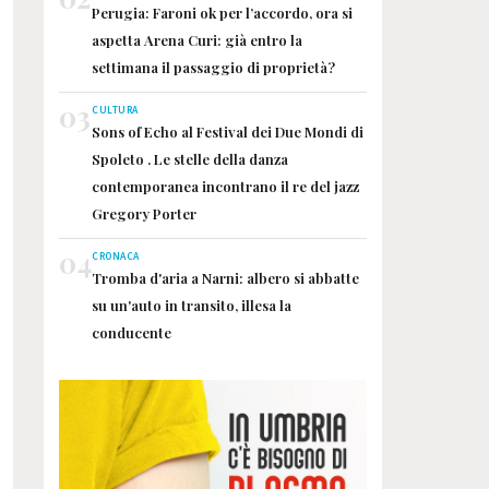
Perugia: Faroni ok per l’accordo, ora si
aspetta Arena Curi: già entro la
settimana il passaggio di proprietà?
03
CULTURA
Sons of Echo al Festival dei Due Mondi di
Spoleto . Le stelle della danza
contemporanea incontrano il re del jazz
Gregory Porter
04
CRONACA
Tromba d'aria a Narni: albero si abbatte
su un'auto in transito, illesa la
conducente