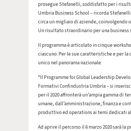
prosegue Stefanelli, soddisfatto per i risult
Umbria Business School – ricorda Stefanelli 
circa un migliaio di aziende, coinvolgendo ol
Un risultato straordinario per una business 
Il programma è articolato in cinque works
ciascuno. Per le sue caratteristiche e per la
unico nel panorama nazionale.
“Il Programme for Global Leadership Devel
Formativi Confindustria Umbria – si inseris
per il 2020 affronterà un’ampia gamma di tem
umane, dall’amministrazione, finanza e contr
produttivo ed operations ai temi dedicati a
Ad aprire il percorso il 6 marzo 2020 sarà la