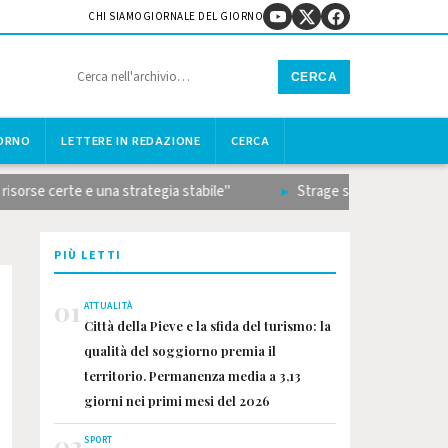
CHI SIAMO
GIORNALE DEL GIORNO
CERCA
IORNO
LETTERE IN REDAZIONE
CERCA
erte e una strategia stabile"
Strage sulla Terni-Rieti, il bila
PIÙ LETTI
01
ATTUALITÀ
Città della Pieve e la sfida del turismo: la
qualità del soggiorno premia il
territorio. Permanenza media a 3,13
giorni nei primi mesi del 2026
02
SPORT