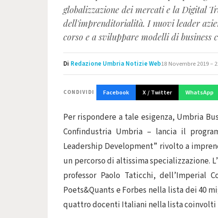
globalizzazione dei mercati e la Digital T
dell'imprenditorialità. I nuovi leader a
corso e a sviluppare modelli di business co
Di
Redazione Umbria Notizie Web
18 Novembre 2019 – 2
Facebook
X / Twitter
WhatsApp
CONDIVIDI
Per rispondere a tale esigenza, Umbria Bus
Confindustria Umbria – lancia il progr
Leadership Development” rivolto a imprendit
un percorso di altissima specializzazione. L
professor Paolo Taticchi, dell’Imperial 
Poets&Quants e Forbes nella lista dei 40 mi
quattro docenti Italiani nella lista coinvol