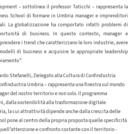
pment – sottolinea il professor Taticchi – rappresenta la
iness School di formare in Umbria manager e imprenditori
li. La globalizzazione ha comportato infatti problemi di
portunità di business. In questo contesto, manager e
rendere i trend che caratterizzano le loro industrie, avere
modelli di business e acquisire le appropriate leadership
mbiamento”.
rdo Stefanelli, Delegato alla Cultura di Confindustria
onfindustria Umbria – rappresenta una finestra sul mondo
ager del nostro territorio e non solo. Il programma
ni, dalla sostenibilità alla trasformazione digitale.
a, la cui attrattività dipende anche dalla crescita delle
ol pone al centro della propria proposta quelle specificità
ell’attenzione e confronto costante con il territorio -