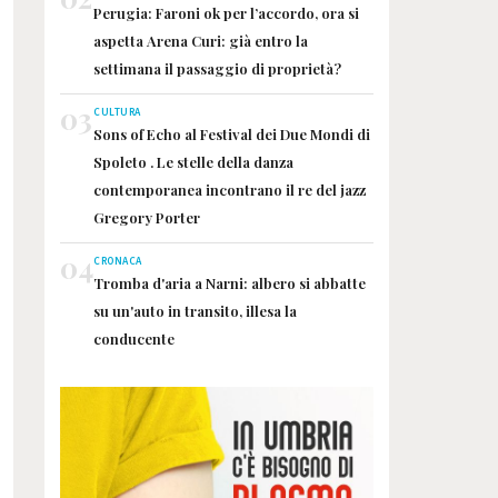
Perugia: Faroni ok per l’accordo, ora si
aspetta Arena Curi: già entro la
settimana il passaggio di proprietà?
03
CULTURA
Sons of Echo al Festival dei Due Mondi di
Spoleto . Le stelle della danza
contemporanea incontrano il re del jazz
Gregory Porter
04
CRONACA
Tromba d'aria a Narni: albero si abbatte
su un'auto in transito, illesa la
conducente