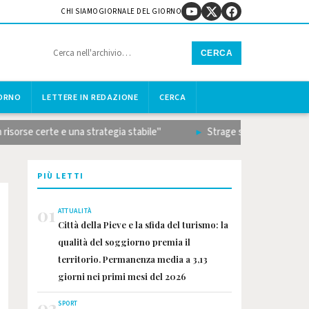
CHI SIAMO
GIORNALE DEL GIORNO
CERCA
IORNO
LETTERE IN REDAZIONE
CERCA
se certe e una strategia stabile"
Strage sulla Terni-Rieti, il 
PIÙ LETTI
01
ATTUALITÀ
Città della Pieve e la sfida del turismo: la
qualità del soggiorno premia il
territorio. Permanenza media a 3,13
giorni nei primi mesi del 2026
02
SPORT