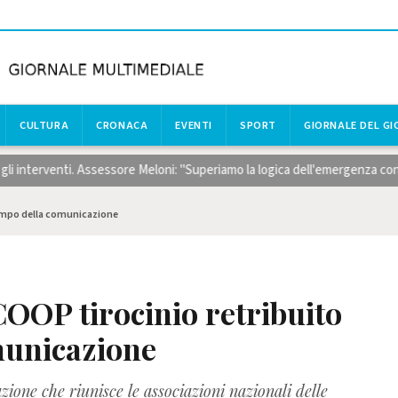
CULTURA
CRONACA
EVENTI
SPORT
GIORNALE DEL G
nterventi. Assessore Meloni: "Superiamo la logica dell'emergenza con risor
campo della comunicazione
OOP tirocinio retribuito
municazione
one che riunisce le associazioni nazionali delle