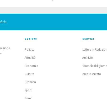
mbria
SEZIONI
SERVIZI
 regione
Politica
Lettere in Redazio
 —
Attualità
Archivio
Economia
Giornale del giorn
Cultura
Area Riservata
Cronaca
Sport
Eventi