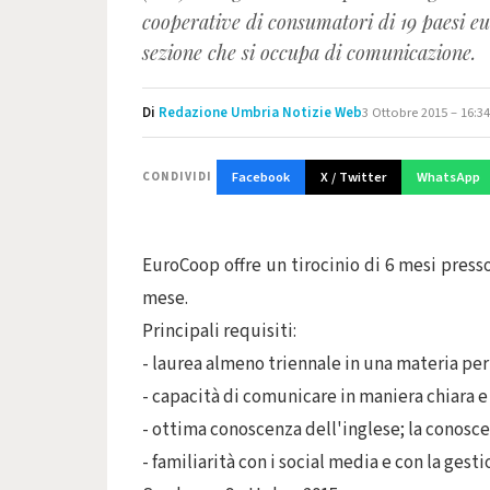
cooperative di consumatori di 19 paesi e
sezione che si occupa di comunicazione.
Di
Redazione Umbria Notizie Web
3 Ottobre 2015 – 16:34
Facebook
X / Twitter
WhatsApp
CONDIVIDI
EuroCoop offre un tirocinio di 6 mesi presso
mese.
Principali requisiti:
- laurea almeno triennale in una materia pe
- capacità di comunicare in maniera chiara e
- ottima conoscenza dell'inglese; la conosc
- familiarità con i social media e con la ges