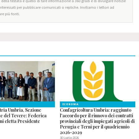
o della testata è quello di fare informazione a 360 gradi e di divulgare notizie
 interessati per pubblicare comunicati o repliche. Invitiamo i lettori ad
re più fonti.
ECONOMIA
tria Umbria, Sezione
Confagricoltura Umbria: raggiunto
le del Tevere: Federica
l'accordo per il rinnovo dei contratti
ni eletta Presidente
provinciali degli impiegati agricoli di
Perugia e Terni per il quadriennio
2026-2029
30 Luglio 2026