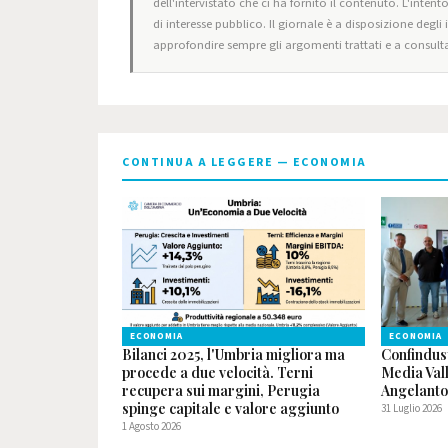
dell'intervistato che ci ha fornito il contenuto. L'intent
di interesse pubblico. Il giornale è a disposizione degli
approfondire sempre gli argomenti trattati e a consulta
CONTINUA A LEGGERE — ECONOMIA
ECONOMIA
ECONOMIA
Bilanci 2025, l'Umbria migliora ma
Confindus
procede a due velocità. Terni
Media Val
recupera sui margini, Perugia
Angelanto
spinge capitale e valore aggiunto
31 Luglio 2026
1 Agosto 2026