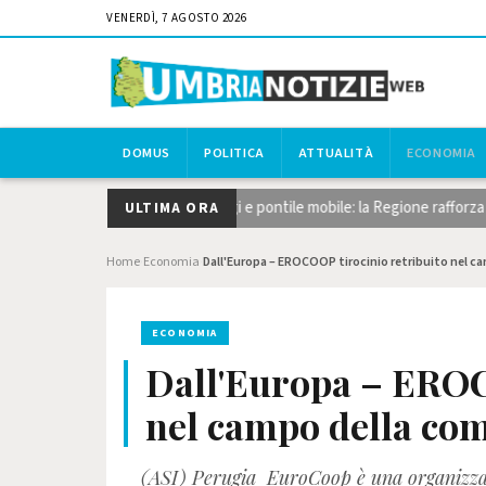
VENERDÌ, 7 AGOSTO 2026
DOMUS
POLITICA
ATTUALITÀ
ECONOMIA
, taglio del canneto, dragaggi e pontile mobile: la Regione rafforza gli i
ULTIMA ORA
Home
Economia
Dall'Europa – EROCOOP tirocinio retribuito nel 
›
›
ECONOMIA
Dall'Europa – EROC
nel campo della co
(ASI) Perugia EuroCoop è una organizzazi