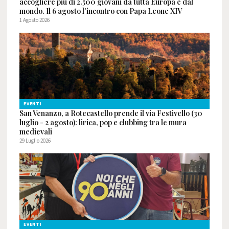
accogliere più di 2.500 giovani da tutta Europa e dal
mondo. Il 6 agosto l'incontro con Papa Leone XIV
1 Agosto 2026
EVENTI
San Venanzo, a Rotecastello prende il via Festivello (30
luglio - 2 agosto): lirica, pop e clubbing tra le mura
medievali
29 Luglio 2026
EVENTI