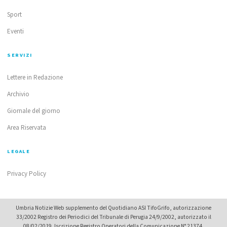
Sport
Eventi
SERVIZI
Lettere in Redazione
Archivio
Giornale del giorno
Area Riservata
LEGALE
Privacy Policy
Umbria Notizie Web supplemento del Quotidiano ASI TifoGrifo, autorizzazione
33/2002 Registro dei Periodici del Tribunale di Perugia 24/9/2002, autorizzato il
08/02/2019. Iscrizione Registro Operatori della Comunicazione N° 21374.