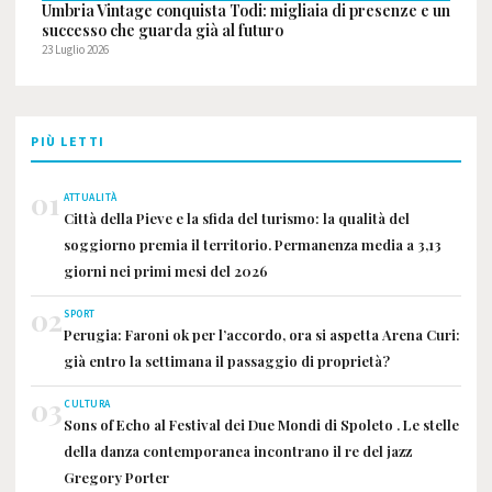
Umbria Vintage conquista Todi: migliaia di presenze e un
successo che guarda già al futuro
23 Luglio 2026
PIÙ LETTI
01
ATTUALITÀ
Città della Pieve e la sfida del turismo: la qualità del
soggiorno premia il territorio. Permanenza media a 3,13
giorni nei primi mesi del 2026
02
SPORT
Perugia: Faroni ok per l’accordo, ora si aspetta Arena Curi:
già entro la settimana il passaggio di proprietà?
03
CULTURA
Sons of Echo al Festival dei Due Mondi di Spoleto . Le stelle
della danza contemporanea incontrano il re del jazz
Gregory Porter