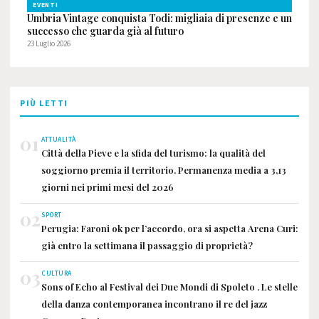
EVENTI
Umbria Vintage conquista Todi: migliaia di presenze e un
successo che guarda già al futuro
23 Luglio 2026
PIÙ LETTI
01
ATTUALITÀ
Città della Pieve e la sfida del turismo: la qualità del
soggiorno premia il territorio. Permanenza media a 3,13
giorni nei primi mesi del 2026
02
SPORT
Perugia: Faroni ok per l’accordo, ora si aspetta Arena Curi:
già entro la settimana il passaggio di proprietà?
03
CULTURA
Sons of Echo al Festival dei Due Mondi di Spoleto . Le stelle
della danza contemporanea incontrano il re del jazz