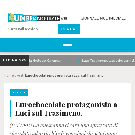
CERCA
ULTIMA ORA
da i motori con la Notte dei Calendari
Lago Trasimeno, taglio del canneto, drag
Home
Eventi
Eurochocolate protagonista a Luci sul Trasimeno.
›
›
EVENTI
Eurochocolate protagonista a
Luci sul Trasimeno.
(UNWEB) Da quest'anno ci sarà una spruzzata di
cioccolata ad arricchire le emozioni che ogni anno