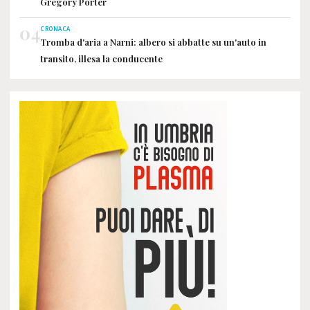
Gregory Porter
04
CRONACA
Tromba d'aria a Narni: albero si abbatte su un'auto in
transito, illesa la conducente