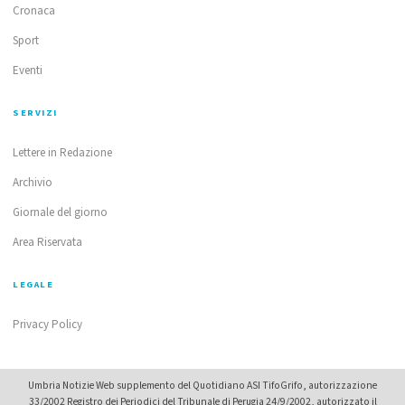
Cronaca
Sport
Eventi
SERVIZI
Lettere in Redazione
Archivio
Giornale del giorno
Area Riservata
LEGALE
Privacy Policy
Umbria Notizie Web supplemento del Quotidiano ASI TifoGrifo, autorizzazione
33/2002 Registro dei Periodici del Tribunale di Perugia 24/9/2002, autorizzato il