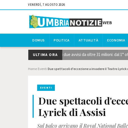
VENERDÌ, 7 AGOSTO 2026
DOMUS
POLITICA
ATTUALITÀ
ECONOMIA
strategiche STEP, pubblicati i due avvisi da oltre 31 milioni: dal 1° ot
ULTIMA ORA
Home
Eventi
Due spettacoli d'eccezione a invadere il Teatro Lyrick d
›
›
EVENTI
Due spettacoli d'ecc
Lyrick di Assisi
Sul palco arrivano il Royal National Balle