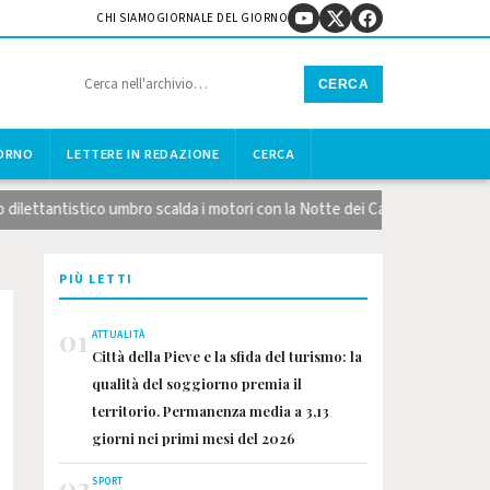
CHI SIAMO
GIORNALE DEL GIORNO
CERCA
IORNO
LETTERE IN REDAZIONE
CERCA
ettantistico umbro scalda i motori con la Notte dei Calendari
Lag
PIÙ LETTI
01
ATTUALITÀ
Città della Pieve e la sfida del turismo: la
qualità del soggiorno premia il
territorio. Permanenza media a 3,13
giorni nei primi mesi del 2026
02
SPORT