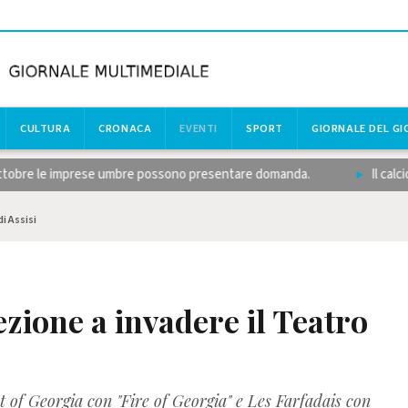
CULTURA
CRONACA
EVENTI
SPORT
GIORNALE DEL G
tobre le imprese umbre possono presentare domanda.
Il calcio dil
i Assisi
ezione a invadere il Teatro
t of Georgia con "Fire of Georgia" e Les Farfadais con