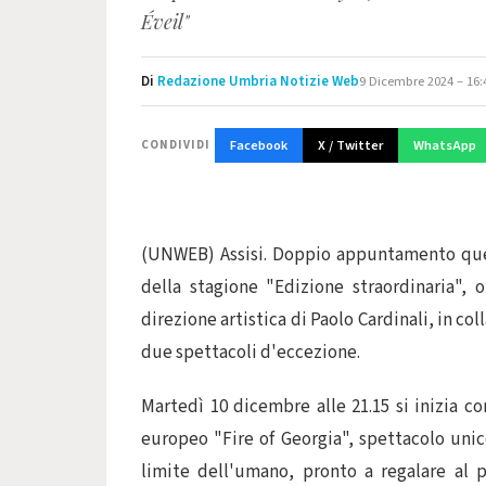
Éveil"
Di
Redazione Umbria Notizie Web
9 Dicembre 2024 – 16:
Facebook
X / Twitter
WhatsApp
CONDIVIDI
(UNWEB) Assisi. Doppio appuntamento quest
della stagione "Edizione straordinaria", 
direzione artistica di Paolo Cardinali, in col
due spettacoli d'eccezione.
Martedì 10 dicembre alle 21.15 si inizia co
europeo "Fire of Georgia", spettacolo uni
limite dell'umano, pronto a regalare al 