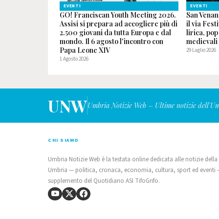
EVENTI
EVENTI
GO! Franciscan Youth Meeting 2026.
San Venan
Assisi si prepara ad accogliere più di
il via Fest
2.500 giovani da tutta Europa e dal
lirica, po
mondo. Il 6 agosto l'incontro con
medievali
Papa Leone XIV
29 Luglio 2026
1 Agosto 2026
UNW
Umbria Notizie Web – Ultime notizie dell'U
CHI SIAMO
Umbria Notizie Web è la testata online dedicata alle notizie della
Umbria — politica, cronaca, economia, cultura, sport ed eventi
supplemento del Quotidiano ASI TifoGrifo.