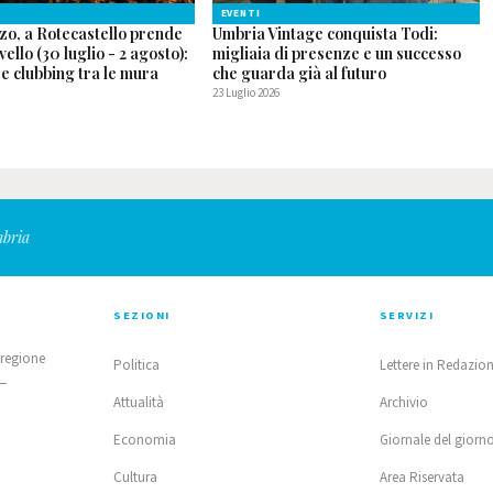
EVENTI
zo, a Rotecastello prende
Umbria Vintage conquista Todi:
ivello (30 luglio - 2 agosto):
migliaia di presenze e un successo
p e clubbing tra le mura
che guarda già al futuro
23 Luglio 2026
mbria
SEZIONI
SERVIZI
 regione
Politica
Lettere in Redazio
 —
Attualità
Archivio
Economia
Giornale del giorn
Cultura
Area Riservata