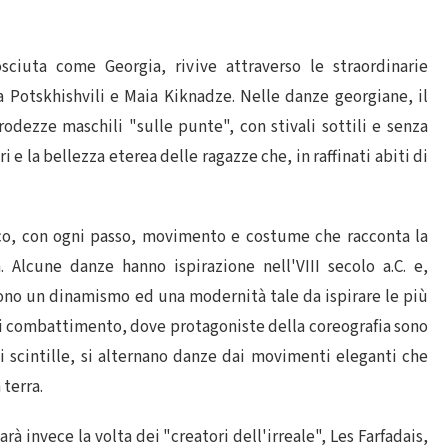
sciuta come Georgia, rivive attraverso le straordinarie
 Potskhishvili e Maia Kiknadze. Nelle danze georgiane, il
prodezze maschili "sulle punte", con stivali sottili e senza
i e la bellezza eterea delle ragazze che, in raffinati abiti di
co, con ogni passo, movimento e costume che racconta la
. Alcune danze hanno ispirazione nell'VIII secolo a.C. e,
ono un dinamismo ed una modernità tale da ispirare le più
 di combattimento, dove protagoniste della coreografia sono
i scintille, si alternano danze dai movimenti eleganti che
terra.
rà invece la volta dei "creatori dell'irreale", Les Farfadais,