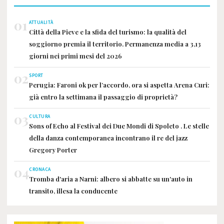
01
ATTUALITÀ
Città della Pieve e la sfida del turismo: la qualità del
soggiorno premia il territorio. Permanenza media a 3,13
giorni nei primi mesi del 2026
02
SPORT
Perugia: Faroni ok per l’accordo, ora si aspetta Arena Curi:
già entro la settimana il passaggio di proprietà?
03
CULTURA
Sons of Echo al Festival dei Due Mondi di Spoleto . Le stelle
della danza contemporanea incontrano il re del jazz
Gregory Porter
04
CRONACA
Tromba d'aria a Narni: albero si abbatte su un'auto in
transito, illesa la conducente