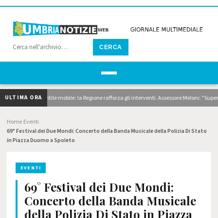
CERCA
ULTIMA ORA
gaggi e pontile mobile: la Regione rafforza gli interventi. Assessore Meloni: "Superiamo l
Home
Eventi
›
›
69° Festival dei Due Mondi: Concerto della Banda Musicale della Polizia Di Stato
in Piazza Duomo a Spoleto
EVENTI
69° Festival dei Due Mondi:
Concerto della Banda Musicale
della Polizia Di Stato in Piazza