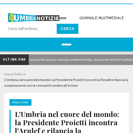
CERCA
ULTIMA ORA
nzionari economico-finanziari a tempo indeterminato, domande entro il 6 settembre. 10 av
Home
Politica
›
›
L'Umbria nel cuore del mondo: la Presidente Proietti incontra l'Arulef e rilancia la
cooperazione con le comunità umbre all'estero
POLITICA
L'Umbria nel cuore del mondo:
la Presidente Proietti incontra
l'Arulef e rilancia la