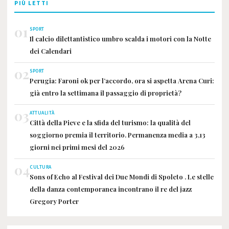
PIÙ LETTI
01
SPORT
Il calcio dilettantistico umbro scalda i motori con la Notte
dei Calendari
02
SPORT
Perugia: Faroni ok per l’accordo, ora si aspetta Arena Curi:
già entro la settimana il passaggio di proprietà?
03
ATTUALITÀ
Città della Pieve e la sfida del turismo: la qualità del
soggiorno premia il territorio. Permanenza media a 3,13
giorni nei primi mesi del 2026
04
CULTURA
Sons of Echo al Festival dei Due Mondi di Spoleto . Le stelle
della danza contemporanea incontrano il re del jazz
Gregory Porter