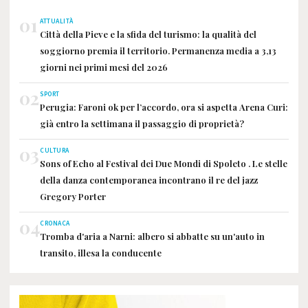
01
ATTUALITÀ
Città della Pieve e la sfida del turismo: la qualità del
soggiorno premia il territorio. Permanenza media a 3,13
giorni nei primi mesi del 2026
02
SPORT
Perugia: Faroni ok per l’accordo, ora si aspetta Arena Curi:
già entro la settimana il passaggio di proprietà?
03
CULTURA
Sons of Echo al Festival dei Due Mondi di Spoleto . Le stelle
della danza contemporanea incontrano il re del jazz
Gregory Porter
04
CRONACA
Tromba d'aria a Narni: albero si abbatte su un'auto in
transito, illesa la conducente