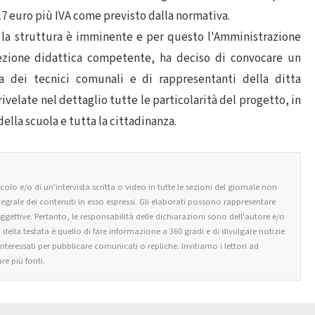
17 euro più IVA come previsto dalla normativa.
o la struttura è imminente e per questo l'Amministrazione
zione didattica competente, ha deciso di convocare un
a dei tecnici comunali e di rappresentanti della ditta
ivelate nel dettaglio tutte le particolarità del progetto, in
la scuola e tutta la cittadinanza.
olo e/o di un'intervista scritta o video in tutte le sezioni del giornale non
tegrale dei contenuti in esso espressi. Gli elaborati possono rappresentare
oggettive. Pertanto, le responsabilità delle dichiarazioni sono dell'autore e/o
o della testata è quello di fare informazione a 360 gradi e di divulgare notizie
 interessati per pubblicare comunicati o repliche. Invitiamo i lettori ad
re più fonti.