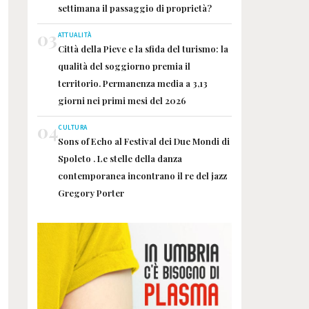
settimana il passaggio di proprietà?
03
ATTUALITÀ
Città della Pieve e la sfida del turismo: la
qualità del soggiorno premia il
territorio. Permanenza media a 3,13
giorni nei primi mesi del 2026
04
CULTURA
Sons of Echo al Festival dei Due Mondi di
Spoleto . Le stelle della danza
contemporanea incontrano il re del jazz
Gregory Porter