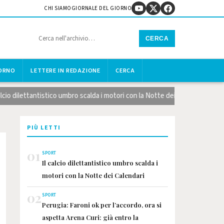
CHI SIAMO
GIORNALE DEL GIORNO
CERCA
IORNO
LETTERE IN REDAZIONE
CERCA
 dilettantistico umbro scalda i motori con la Notte dei Calendari
PIÙ LETTI
01
SPORT
Il calcio dilettantistico umbro scalda i
motori con la Notte dei Calendari
02
SPORT
Perugia: Faroni ok per l’accordo, ora si
aspetta Arena Curi: già entro la