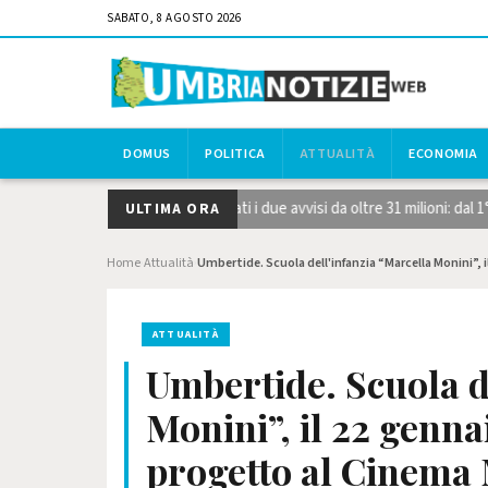
SABATO, 8 AGOSTO 2026
DOMUS
POLITICA
ATTUALITÀ
ECONOMIA
gie strategiche STEP, pubblicati i due avvisi da oltre 31 milioni: dal 1
ULTIMA ORA
Home
Attualità
Umbertide. Scuola dell'infanzia “Marcella Monini”, 
›
›
ATTUALITÀ
Umbertide. Scuola d
Monini”, il 22 genna
progetto al Cinema 