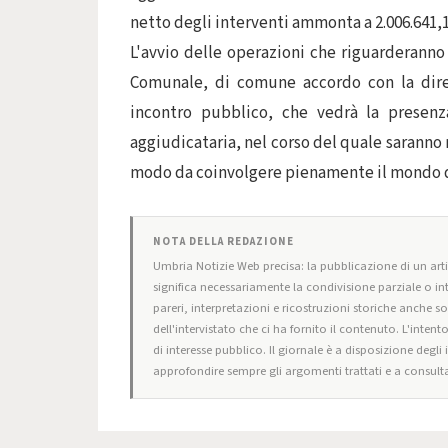
netto degli interventi ammonta a 2.006.641,
L'avvio delle operazioni che riguarderann
Comunale, di comune accordo con la dire
incontro pubblico, che vedrà la presenz
aggiudicataria, nel corso del quale saranno r
modo da coinvolgere pienamente il mondo del
NOTA DELLA REDAZIONE
Umbria Notizie Web precisa: la pubblicazione di un artic
significa necessariamente la condivisione parziale o in
pareri, interpretazioni e ricostruzioni storiche anche s
dell'intervistato che ci ha fornito il contenuto. L'intent
di interesse pubblico. Il giornale è a disposizione degli
approfondire sempre gli argomenti trattati e a consulta