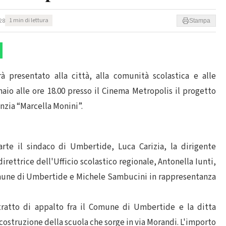
28
1 min di lettura
Stampa
 presentato alla città, alla comunità scolastica e alle
aio alle ore 18.00 presso il Cinema Metropolis il progetto
anzia “Marcella Monini”.
rte il sindaco di Umbertide, Luca Carizia, la dirigente
direttrice dell'Ufficio scolastico regionale, Antonella Iunti,
omune di Umbertide e Michele Sambucini in rappresentanza
tratto di appalto fra il Comune di Umbertide e la ditta
icostruzione della scuola che sorge in via Morandi. L'importo