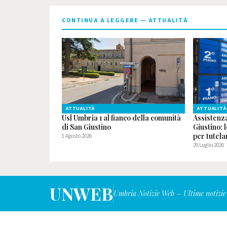
CONTINUA A LEGGERE — ATTUALITÀ
ATTUALITÀ
ATTUALITÀ
Usl Umbria 1 al fianco della comunità
Assistenz
di San Giustino
Giustino: 
per tutelar
1 Agosto 2026
29 Luglio 2026
UNWEB
Umbria Notizie Web – Ultime notizie