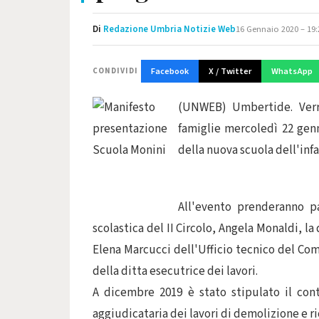
Di
Redazione Umbria Notizie Web
16 Gennaio 2020 – 19:
Facebook
X / Twitter
WhatsApp
CONDIVIDI
(UNWEB) Umbertide. Verrà
famiglie mercoledì 22 genn
della nuova scuola dell'inf
All'evento prenderanno pa
scolastica del II Circolo, Angela Monaldi, la 
Elena Marcucci dell'Ufficio tecnico del C
della ditta esecutrice dei lavori.
A dicembre 2019 è stato stipulato il con
aggiudicataria dei lavori di demolizione e r