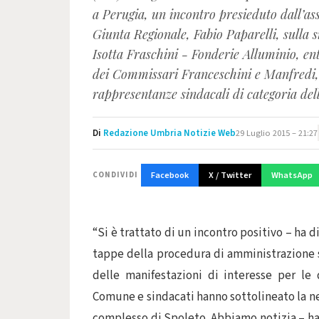
a Perugia, un incontro presieduto dall’as
Giunta Regionale, Fabio Paparelli, sulla 
Isotta Fraschini - Fonderie Alluminio, e
dei Commissari Franceschini e Manfredi, d
rappresentanze sindacali di categoria del
Di
Redazione Umbria Notizie Web
29 Luglio 2015 – 21:27
Facebook
X / Twitter
WhatsApp
CONDIVIDI
“Si è trattato di un incontro positivo – ha di
tappe della procedura di amministrazione s
delle manifestazioni di interesse per l
Comune e sindacati hanno sottolineato la ne
complesso di Spoleto. Abbiamo notizia – ha 