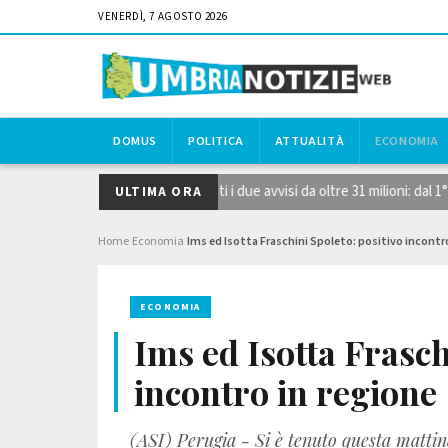
VENERDÌ, 7 AGOSTO 2026
DOMUS
POLITICA
ATTUALITÀ
ECONOMIA
ie strategiche STEP, pubblicati i due avvisi da oltre 31 milioni: dal 1°
ULTIMA ORA
Home
Economia
Ims ed Isotta Fraschini Spoleto: positivo incontr
›
›
ECONOMIA
Ims ed Isotta Frasch
incontro in regione
(ASI) Perugia - Si è tenuto questa mattin