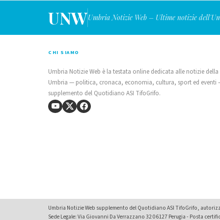
UNW
Umbria Notizie Web – Ultime notizie dell'U
CHI SIAMO
Umbria Notizie Web è la testata online dedicata alle notizie della
Umbria — politica, cronaca, economia, cultura, sport ed eventi
supplemento del Quotidiano ASI TifoGrifo.
Umbria Notizie Web supplemento del Quotidiano ASI TifoGrifo, autorizza
Sede Legale: Via Giovanni Da Verrazzano 32 06127 Perugia - Posta certif