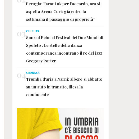
Perugia: Faroni ok per l’accordo, ora si
aspetta Arena Curi: già entro la
settimana il passaggio di proprietà?
03
CULTURA
Sons of Echo al Festival dei Due Mondi di
Spoleto . Le stelle della danza
contemporanea incontrano il re del jazz
Gregory Porter
04
CRONACA
Tromba d'aria a Narni: albero si abbatte
su un'auto in transito, illesa la
conducente