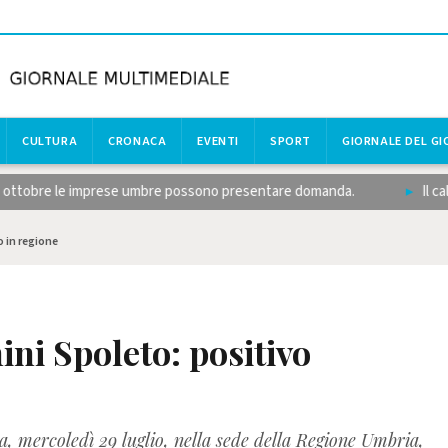
CULTURA
CRONACA
EVENTI
SPORT
GIORNALE DEL G
 ottobre le imprese umbre possono presentare domanda.
Il calcio
o in regione
ini Spoleto: positivo
a, mercoledì 29 luglio, nella sede della Regione Umbria,