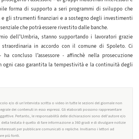
ibile forma di supporto a seri programmi di sviluppo che
e gli strumenti finanziari e a sostegno degli investimenti
ssenziale che potrà essere rivestito dalle banche.
mio dell’Umbria, stanno supportando i lavoratori grazie
ne straordinaria in accordo con il comune di Spoleto. Ci
 ha concluso l’assessore - affinchè nella prosecuzione
 ogni caso garantita la tempestività e la continuità degli
olo e/o di un'intervista scritta o video in tutte le sezioni del giornale non
tegrale dei contenuti in esso espressi. Gli elaborati possono rappresentare
oggettive. Pertanto, le responsabilità delle dichiarazioni sono dell'autore e/o
o della testata è quello di fare informazione a 360 gradi e di divulgare notizie
 interessati per pubblicare comunicati o repliche. Invitiamo i lettori ad
re più fonti.