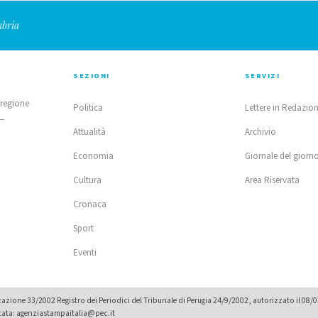
mbria
SEZIONI
SERVIZI
 regione
Politica
Lettere in Redazio
 —
Attualità
Archivio
Economia
Giornale del giorn
Cultura
Area Riservata
Cronaca
Sport
Eventi
zione 33/2002 Registro dei Periodici del Tribunale di Perugia 24/9/2002, autorizzato il 08/
icata: agenziastampaitalia@pec.it