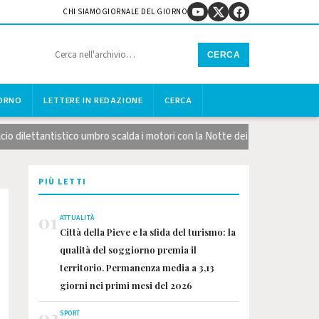
CHI SIAMO
GIORNALE DEL GIORNO
CERCA
IORNO
LETTERE IN REDAZIONE
CERCA
 dilettantistico umbro scalda i motori con la Notte dei Calendari
PIÙ LETTI
01
ATTUALITÀ
Città della Pieve e la sfida del turismo: la
qualità del soggiorno premia il
territorio. Permanenza media a 3,13
giorni nei primi mesi del 2026
02
SPORT