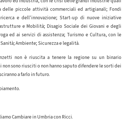
avoro ed Industria, con le crisi delle grandi industrie quali
tà delle piccole attività commerciali ed artigianali; Fondi
ricerca e dell'innovazione; Start-up di nuove iniziative
rastrutture e Mobilità; Disagio Sociale dei Giovani e degli
roga ed ai servizi di assistenza; Turismo e Cultura, con le
Sanità; Ambiente; Sicurezza e legalità.
enzetti non è riuscita a tenere la regione su un binario
i non sono riusciti o non hanno saputo difendere le sorti dei
ciranno a farlo in futuro.
mbiamento.
iamo Cambiare in Umbria con Ricci.