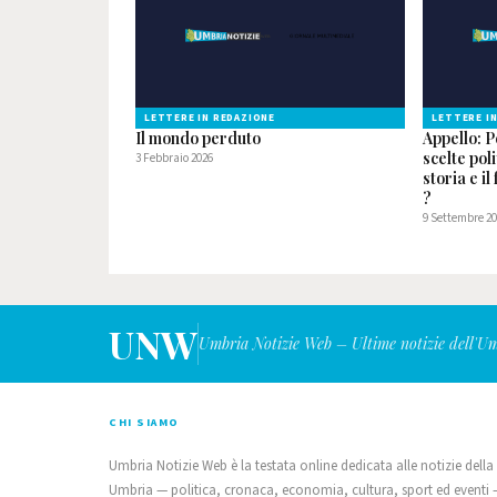
LETTERE IN REDAZIONE
LETTERE I
Il mondo perduto
Appello: P
scelte pol
3 Febbraio 2026
storia e i
?
9 Settembre 2
UNW
Umbria Notizie Web – Ultime notizie dell'U
CHI SIAMO
Umbria Notizie Web è la testata online dedicata alle notizie della
Umbria — politica, cronaca, economia, cultura, sport ed eventi