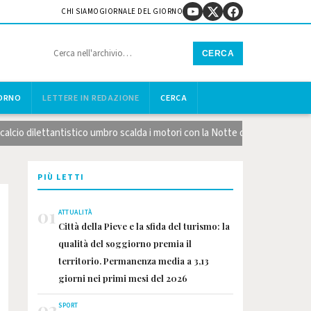
CHI SIAMO
GIORNALE DEL GIORNO
CERCA
IORNO
LETTERE IN REDAZIONE
CERCA
io dilettantistico umbro scalda i motori con la Notte dei Calendari
PIÙ LETTI
01
ATTUALITÀ
Città della Pieve e la sfida del turismo: la
qualità del soggiorno premia il
territorio. Permanenza media a 3,13
giorni nei primi mesi del 2026
02
SPORT