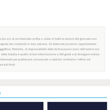
olo e/o di un'intervista scritta o video in tutte le sezioni del giornale non
tegrale dei contenuti in esso espressi. Gli elaborati possono rappresentare
oggettive. Pertanto, le responsabilità delle dichiarazioni sono dell'autore e/o
o della testata è quello di fare informazione a 360 gradi e di divulgare notizie
 interessati per pubblicare comunicati o repliche. Invitiamo i lettori ad
re più fonti.
E