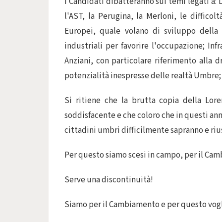
I Candidati dibatteranno sui temi legati a: L
l'AST, la Perugina, la Merloni, le difficol
Europei, quale volano di sviluppo della 
industriali per favorire l'occupazione; Inf
Anziani, con particolare riferimento alla d
potenzialità inespresse delle realtà Umbre; 
Si ritiene che la brutta copia della Lor
soddisfacente e che coloro che in questi ann
cittadini umbri difficilmente sapranno e rius
Per questo siamo scesi in campo, per il Ca
Serve una discontinuità!
Siamo per il Cambiamento e per questo vogl