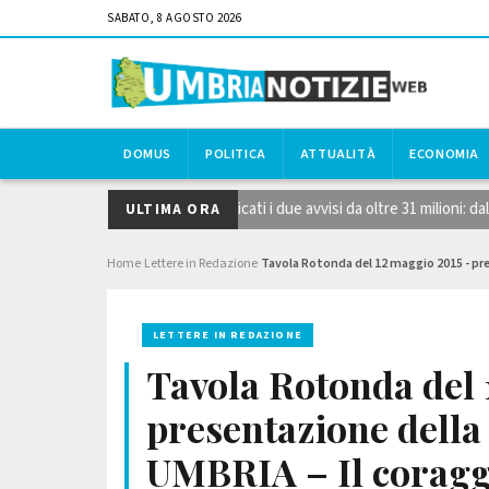
SABATO, 8 AGOSTO 2026
DOMUS
POLITICA
ATTUALITÀ
ECONOMIA
logie strategiche STEP, pubblicati i due avvisi da oltre 31 milioni: dal
ULTIMA ORA
Home
Lettere in Redazione
Tavola Rotonda del 12 maggio 2015 - pre
›
›
LETTERE IN REDAZIONE
Tavola Rotonda del 
presentazione dell
UMBRIA – Il coragg