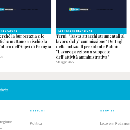
N REDAZIONE
LETTERE IN REDAZIONE
erché la burocrazia e le
Terni. "Basta attacchi strumentali al
itiche mettono a rischio la
lavoro del 3° commissione" Dettagli
l futuro dell’Anpvi di Perugia
della notizia Il presidente Batini:
"Lavoro prezioso a supporto
dell'attività amministrativa"
025
5 Maggio 2025
mbria
SEZIONI
SERVIZI
 regione
Politica
Lettere in Redazio
 —