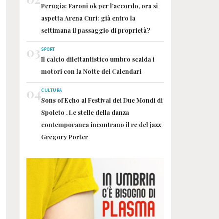
Perugia: Faroni ok per l’accordo, ora si
aspetta Arena Curi: già entro la
settimana il passaggio di proprietà?
03
SPORT
Il calcio dilettantistico umbro scalda i
motori con la Notte dei Calendari
04
CULTURA
Sons of Echo al Festival dei Due Mondi di
Spoleto . Le stelle della danza
contemporanea incontrano il re del jazz
Gregory Porter