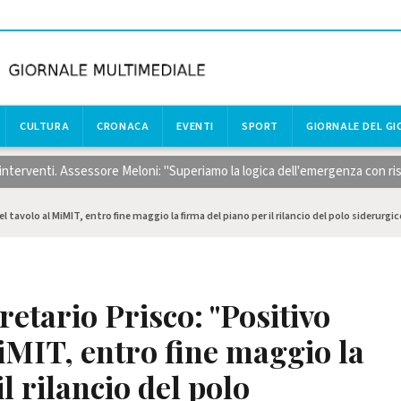
CULTURA
CRONACA
EVENTI
SPORT
GIORNALE DEL G
rventi. Assessore Meloni: "Superiamo la logica dell'emergenza con risorse 
 tavolo al MiMIT, entro fine maggio la firma del piano per il rilancio del polo siderurgic
etario Prisco: "Positivo
MiMIT, entro fine maggio la
l rilancio del polo