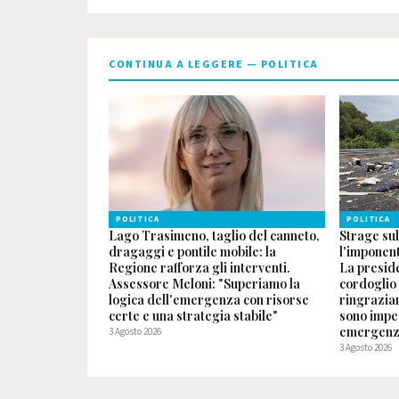
CONTINUA A LEGGERE — POLITICA
POLITICA
POLITICA
Lago Trasimeno, taglio del canneto,
Strage sull
dragaggi e pontile mobile: la
l'imponen
Regione rafforza gli interventi.
La preside
Assessore Meloni: "Superiamo la
cordoglio 
logica dell'emergenza con risorse
ringraziam
certe e una strategia stabile"
sono impe
emergenz
3 Agosto 2026
3 Agosto 2026