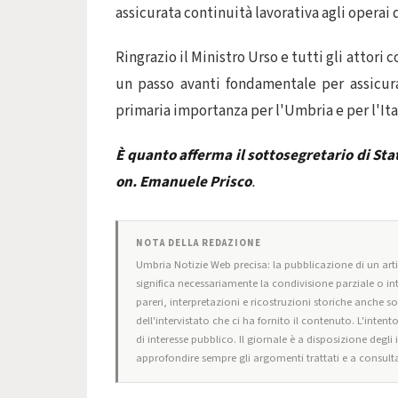
assicurata continuità lavorativa agli operai de
Ringrazio il Ministro Urso e tutti gli attor
un passo avanti fondamentale per assicur
primaria importanza per l'Umbria e per l'Ital
È quanto afferma il sottosegretario di Sta
on. Emanuele Prisco
.
NOTA DELLA REDAZIONE
Umbria Notizie Web precisa: la pubblicazione di un artic
significa necessariamente la condivisione parziale o in
pareri, interpretazioni e ricostruzioni storiche anche s
dell'intervistato che ci ha fornito il contenuto. L'intent
di interesse pubblico. Il giornale è a disposizione degli
approfondire sempre gli argomenti trattati e a consulta