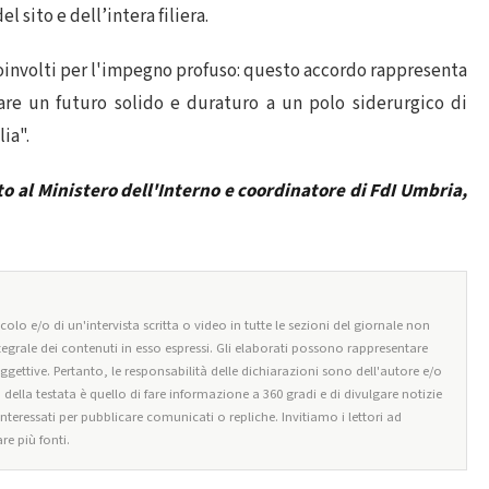
l sito e dell’intera filiera.
i coinvolti per l'impegno profuso: questo accordo rappresenta
are un futuro solido e duraturo a un polo siderurgico di
ia".
to al Ministero dell'Interno e coordinatore di FdI Umbria,
olo e/o di un'intervista scritta o video in tutte le sezioni del giornale non
tegrale dei contenuti in esso espressi. Gli elaborati possono rappresentare
oggettive. Pertanto, le responsabilità delle dichiarazioni sono dell'autore e/o
o della testata è quello di fare informazione a 360 gradi e di divulgare notizie
 interessati per pubblicare comunicati o repliche. Invitiamo i lettori ad
re più fonti.