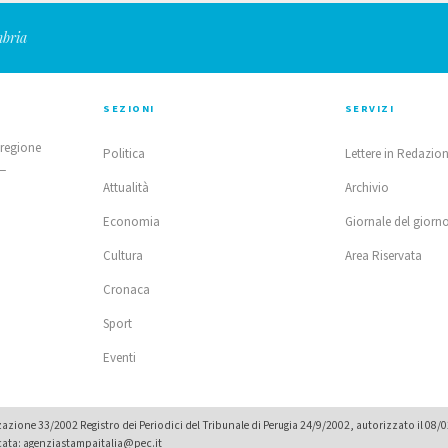
mbria
SEZIONI
SERVIZI
 regione
Politica
Lettere in Redazio
 —
Attualità
Archivio
Economia
Giornale del giorn
Cultura
Area Riservata
Cronaca
Sport
Eventi
zione 33/2002 Registro dei Periodici del Tribunale di Perugia 24/9/2002, autorizzato il 08/
icata: agenziastampaitalia@pec.it