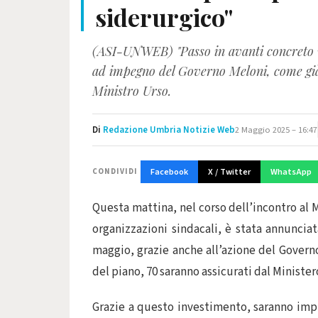
siderurgico"
(ASI-UNWEB) "Passo in avanti concreto 
ad impegno del Governo Meloni, come già 
Ministro Urso.
Di
Redazione Umbria Notizie Web
2 Maggio 2025 – 16:47
Facebook
X / Twitter
WhatsApp
CONDIVIDI
Questa mattina, nel corso dell’incontro al
organizzazioni sindacali, è stata annuncia
maggio, grazie anche all’azione del Governo
del piano, 70 saranno assicurati dal Minister
Grazie a questo investimento, saranno imp