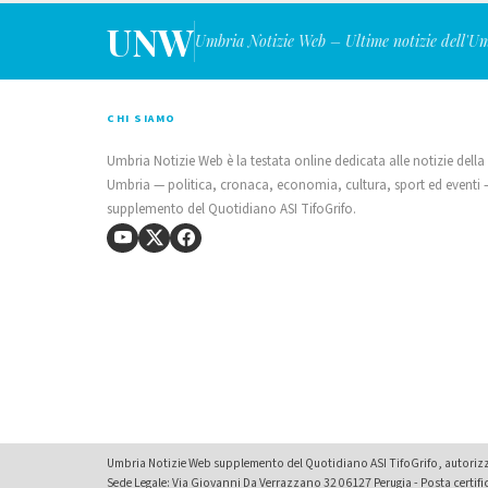
UNW
Umbria Notizie Web – Ultime notizie dell'U
CHI SIAMO
Umbria Notizie Web è la testata online dedicata alle notizie della
Umbria — politica, cronaca, economia, cultura, sport ed eventi
supplemento del Quotidiano ASI TifoGrifo.
Umbria Notizie Web supplemento del Quotidiano ASI TifoGrifo, autorizza
Sede Legale: Via Giovanni Da Verrazzano 32 06127 Perugia - Posta certif