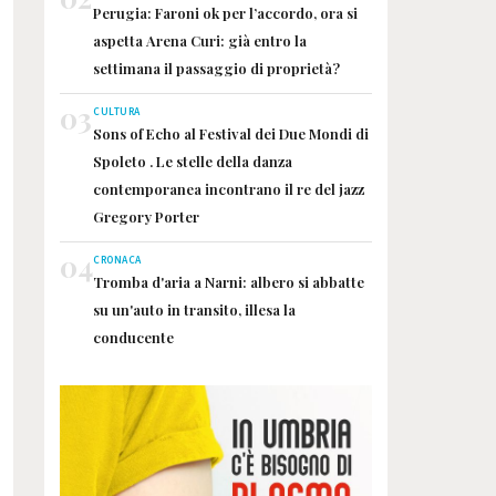
Perugia: Faroni ok per l’accordo, ora si
aspetta Arena Curi: già entro la
settimana il passaggio di proprietà?
03
CULTURA
Sons of Echo al Festival dei Due Mondi di
Spoleto . Le stelle della danza
contemporanea incontrano il re del jazz
Gregory Porter
04
CRONACA
Tromba d'aria a Narni: albero si abbatte
su un'auto in transito, illesa la
conducente