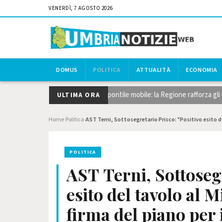
VENERDÌ, 7 AGOSTO 2026
DOMUS
POLITICA
ATTUALITÀ
ECONOMIA
aglio del canneto, dragaggi e pontile mobile: la Regione rafforza gli inte
ULTIMA ORA
Home
Politica
AST Terni, Sottosegretario Prisco: "Positivo esito del
›
›
POLITICA
AST Terni, Sottosegr
esito del tavolo al 
firma del piano per i