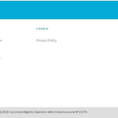
LEGALE
ne
Privacy Policy
o
02/2019. Iscrizione Registro Operatori della Comunicazione N° 21374.