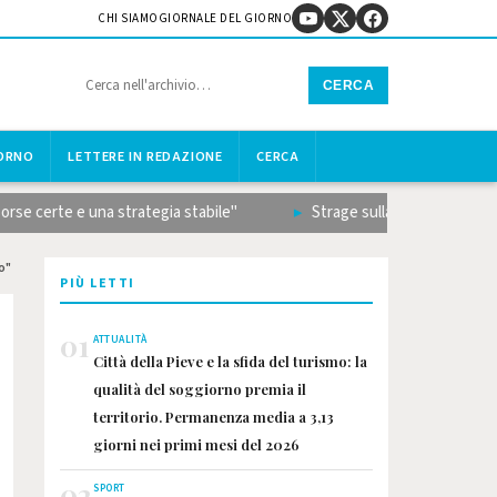
CHI SIAMO
GIORNALE DEL GIORNO
CERCA
IORNO
LETTERE IN REDAZIONE
CERCA
certe e una strategia stabile"
Strage sulla Terni-Rieti, il bila
o"
PIÙ LETTI
01
ATTUALITÀ
Città della Pieve e la sfida del turismo: la
qualità del soggiorno premia il
territorio. Permanenza media a 3,13
giorni nei primi mesi del 2026
02
SPORT