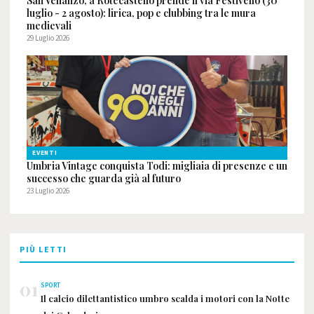
San Venanzo, a Rotecastello prende il via Festivello (30
luglio - 2 agosto): lirica, pop e clubbing tra le mura
medievali
29 Luglio 2026
EVENTI
Umbria Vintage conquista Todi: migliaia di presenze e un
successo che guarda già al futuro
23 Luglio 2026
PIÙ LETTI
01
SPORT
Il calcio dilettantistico umbro scalda i motori con la Notte