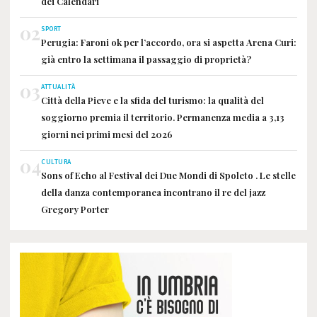
dei Calendari
02
SPORT
Perugia: Faroni ok per l’accordo, ora si aspetta Arena Curi:
già entro la settimana il passaggio di proprietà?
03
ATTUALITÀ
Città della Pieve e la sfida del turismo: la qualità del
soggiorno premia il territorio. Permanenza media a 3,13
giorni nei primi mesi del 2026
04
CULTURA
Sons of Echo al Festival dei Due Mondi di Spoleto . Le stelle
della danza contemporanea incontrano il re del jazz
Gregory Porter