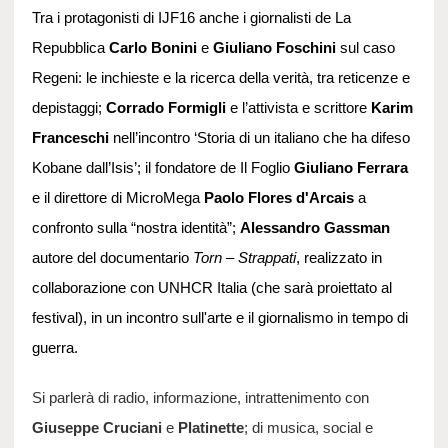
Tra i protagonisti di IJF16 anche i giornalisti de La
Repubblica
Carlo Bonini
e
Giuliano Foschini
sul caso
Regeni: le inchieste e la ricerca della verità, tra reticenze e
depistaggi;
Corrado Formigli
e l’attivista e scrittore
Karim
Franceschi
nell’incontro ‘Storia di un italiano che ha difeso
Kobane dall’Isis’; il fondatore de Il Foglio
Giuliano Ferrara
e il direttore di MicroMega
Paolo Flores d'Arcais
a
confronto sulla “nostra identità”;
Alessandro Gassman
autore del documentario
Torn – Strappati
, realizzato in
collaborazione con UNHCR Italia (che sarà proiettato al
festival), in un incontro sull'arte e il giornalismo in tempo di
guerra.
Si parlerà di radio, informazione, intrattenimento con
Giuseppe Cruciani
e
Platinette
; di musica, social e