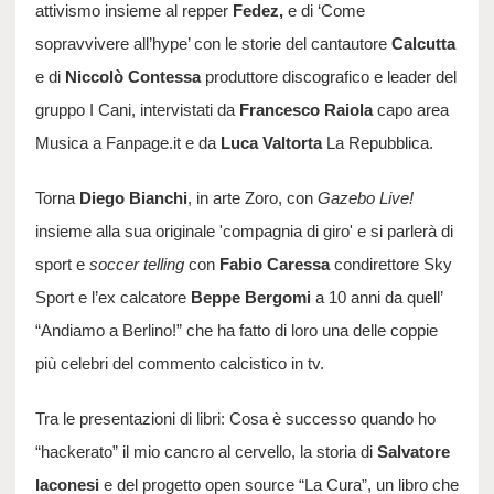
attivismo insieme al repper
Fedez,
e di ‘Come
sopravvivere all’hype’ con le storie del cantautore
Calcutta
e di
Niccolò Contessa
produttore discografico e leader del
gruppo I Cani, intervistati da
Francesco Raiola
capo area
Musica a Fanpage.it e da
Luca Valtorta
La Repubblica.
Torna
Diego Bianchi
, in arte Zoro, con
Gazebo Live!
insieme all
a sua originale 'compagnia di giro' e
si parlerà di
sport e
soccer telling
con
Fabio Caressa
condirettore Sky
Sport e l’ex calcatore
Beppe Bergomi
a 10 anni da quell’
“Andiamo a Berlino!” che ha fatto di loro una delle coppie
più celebri del commento calcistico in tv.
Tra le presentazioni di libri: Cosa è successo quando ho
“hackerato” il mio cancro al cervello, la storia di
Salvatore
Iaconesi
e del progetto open source “La Cura”, un libro che