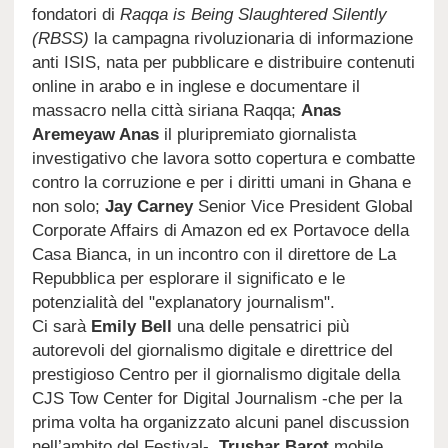
fondatori di
Raqqa is Being Slaughtered Silently
(RBSS)
la campagna rivoluzionaria di informazione
anti ISIS, nata per pubblicare e distribuire contenuti
online in arabo e in inglese e documentare il
massacro nella città siriana Raqqa;
Anas
Aremeyaw Anas
il pluripremiato giornalista
investigativo che lavora sotto copertura e combatte
contro la corruzione e per i diritti umani in Ghana e
non solo;
Jay Carney
Senior Vice President Global
Corporate Affairs di Amazon ed ex Portavoce della
Casa Bianca, in un incontro con il direttore de La
Repubblica per esplorare il significato e le
potenzialità del "explanatory journalism".
Ci sarà
Emily Bell
una delle pensatrici più
autorevoli del giornalismo digitale e direttrice del
prestigioso Centro per il giornalismo digitale della
CJS Tow Center for Digital Journalism -che per la
prima volta ha organizzato alcuni panel discussion
nell’ambito del Festival-,
Trushar Barot
mobile