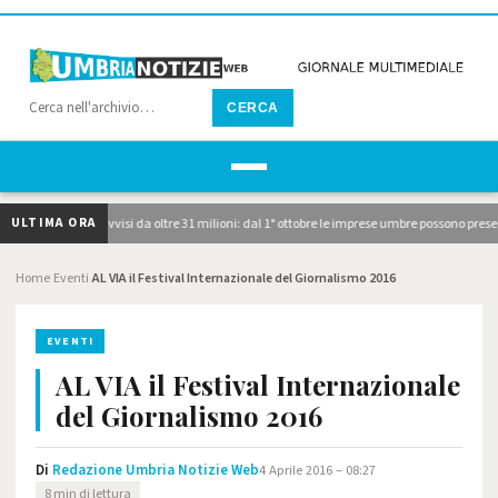
CERCA
ULTIMA ORA
cati i due avvisi da oltre 31 milioni: dal 1° ottobre le imprese umbre possono presentar
Home
Eventi
AL VIA il Festival Internazionale del Giornalismo 2016
›
›
EVENTI
AL VIA il Festival Internazionale
del Giornalismo 2016
Di
Redazione Umbria Notizie Web
4 Aprile 2016 – 08:27
8 min di lettura