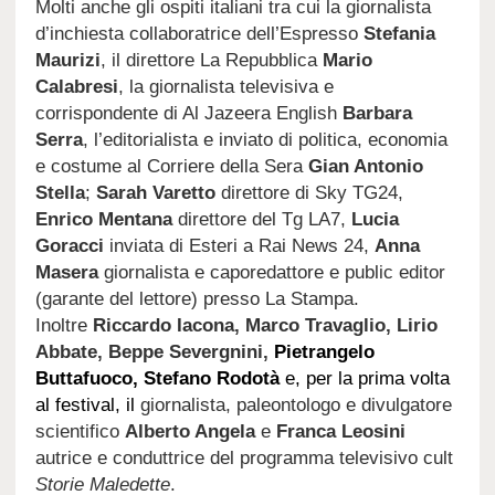
Molti anche gli ospiti italiani tra cui la giornalista
d’inchiesta collaboratrice dell’Espresso
Stefania
Maurizi
, il direttore La Repubblica
Mario
Calabresi
, la giornalista televisiva e
corrispondente di Al Jazeera English
Barbara
Serra
, l’editorialista e inviato di politica, economia
e costume al Corriere della Sera
Gian Antonio
Stella
;
Sarah Varetto
direttore di Sky TG24,
Enrico Mentana
direttore del Tg LA7,
Lucia
Goracci
inviata di Esteri a Rai News 24,
Anna
Masera
giornalista e caporedattore e public editor
(garante del lettore) presso La Stampa.
Inoltre
Riccardo Iacona, Marco Travaglio, Lirio
Abbate, Beppe Severgnini,
Pietrangelo
Buttafuoco, Stefano Rodotà
e, per la prima volta
al festival, il
giornalista, paleontologo e divulgatore
scientifico
Alberto Angela
e
Franca Leosini
autrice e conduttrice del programma televisivo cult
Storie Maledette
.