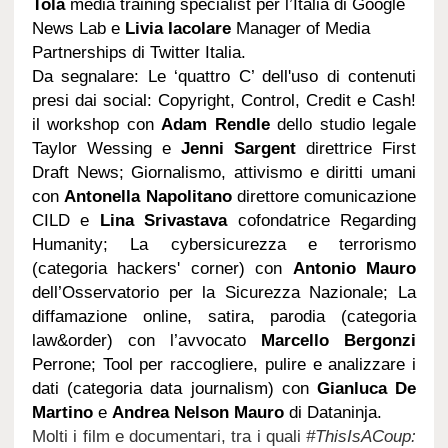
Tola
media training specialist per l’Italia di Google
News Lab e
Livia Iacolare
Manager of Media
Partnerships di Twitter Italia.
Da segnalare: Le ‘quattro C’ dell'uso di contenuti
presi dai social: Copyright, Control, Credit e Cash!
il workshop con
Adam Rendle
dello studio legale
Taylor Wessing e
Jenni Sargent
direttrice First
Draft News; Giornalismo, attivismo e diritti umani
con
Antonella Napolitano
direttore comunicazione
CILD e
Lina Srivastava
cofondatrice Regarding
Humanity; La cybersicurezza e terrorismo
(categoria hackers' corner) con
Antonio Mauro
dell’Osservatorio per la Sicurezza Nazionale; La
diffamazione online, satira, parodia (categoria
law&order) con l’avvocato
Marcello Bergonzi
Perrone; Tool per raccogliere, pulire e analizzare i
dati (categoria data journalism) con
Gianluca De
Martino
e
Andrea Nelson Mauro
di Dataninja.
Molti i film e documentari, tra i quali
#ThisIsACoup: